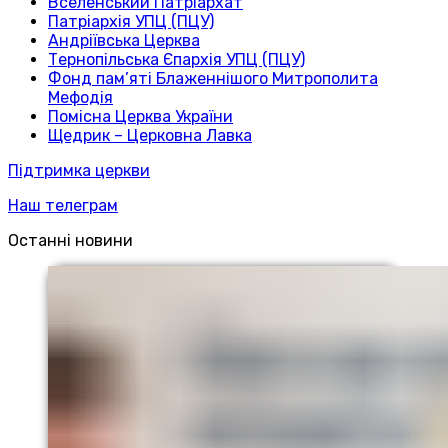
Вселенський Патріархат
Патріархія УПЦ (ПЦУ)
Андріївська Церква
Тернопільська Єпархія УПЦ (ПЦУ)
Фонд пам’яті Блаженнішого Митрополита
Мефодія
Помісна Церква України
Щедрик – Церковна Лавка
Підтримка церкви
Наш телеграм
Останні новини