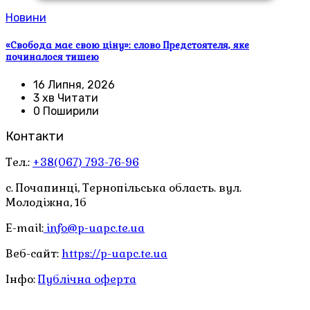
Новини
«Свобода має свою ціну»: слово Предстоятеля, яке
починалося тишею
16 Липня, 2026
3 хв Читати
0 Поширили
Контакти
Тел.:
+38(067) 793-76-96
с. Почапинці, Тернопільська область. вул.
Молодіжна, 1б
E-mail:
info@p-uapc.te.ua
Веб-сайт:
https://p-uapc.te.ua
Інфо:
Публічна оферта