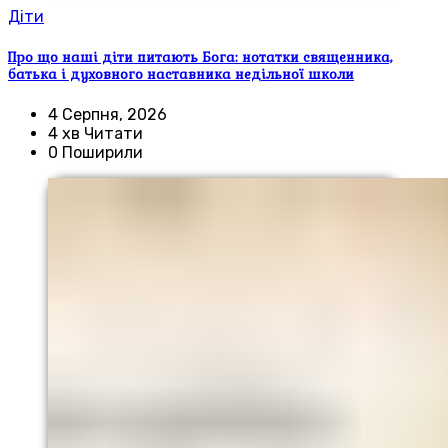
Діти
Про що наші діти питають Бога: нотатки священника,
батька і духовного наставника недільної школи
4 Серпня, 2026
4 хв Читати
0 Поширили