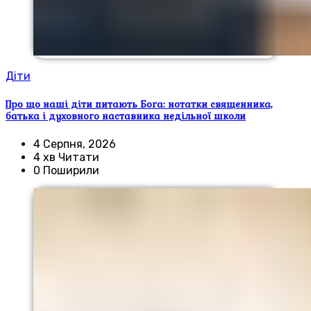
Діти
Про що наші діти питають Бога: нотатки священника,
батька і духовного наставника недільної школи
4 Серпня, 2026
4 хв Читати
0 Поширили