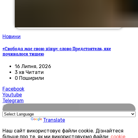
Новини
«Свобода має свою ціну»: слово Предстоятеля, яке
починалося тишею
16 Липня, 2026
3 хв Читати
0 Поширили
Facebook
Youtube
Telegram
🌍
Powered by
Translate
Наш сайт використовує файли cookie. Дізнайтеся
більше про те, як ми використовуємо файли:
cookie