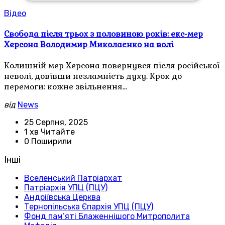
Відео
Свобода після трьох з половиною років: екс-мер
Херсона Володимир Миколаєнко на волі
Колишній мер Херсона повернувся після російської
неволі, довівши незламність духу. Крок до
перемоги: кожне звільнення…
від
News
25 Серпня, 2025
1 хв Читайте
0 Поширили
Інші
Вселенський Патріархат
Патріархія УПЦ (ПЦУ)
Андріївська Церква
Тернопільська Єпархія УПЦ (ПЦУ)
Фонд пам’яті Блаженнішого Митрополита