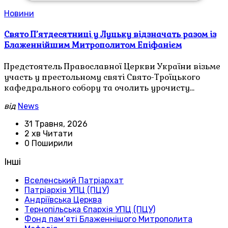
Новини
Свято П’ятдесятниці у Луцьку відзначать разом із
Блаженнійшим Митрополитом Епіфанієм
Предстоятель Православної Церкви України візьме
участь у престольному святі Свято-Троїцького
кафедрального собору та очолить урочисту…
від
News
31 Травня, 2026
2 хв Читати
0 Поширили
Інші
Вселенський Патріархат
Патріархія УПЦ (ПЦУ)
Андріївська Церква
Тернопільська Єпархія УПЦ (ПЦУ)
Фонд пам’яті Блаженнішого Митрополита