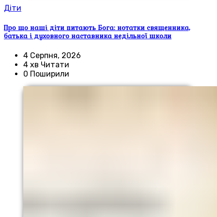
Діти
Про що наші діти питають Бога: нотатки священника,
батька і духовного наставника недільної школи
4 Серпня, 2026
4 хв Читати
0 Поширили