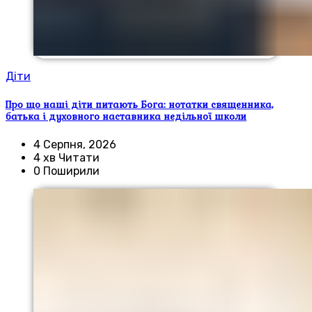
Діти
Про що наші діти питають Бога: нотатки священника,
батька і духовного наставника недільної школи
4 Серпня, 2026
4 хв Читати
0 Поширили