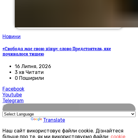
Новини
«Свобода має свою ціну»: слово Предстоятеля, яке
починалося тишею
16 Липня, 2026
3 хв Читати
0 Поширили
Facebook
Youtube
Telegram
🌍
Powered by
Translate
Наш сайт використовує файли cookie. Дізнайтеся
більше про те, як ми використовуємо файли:
cookie