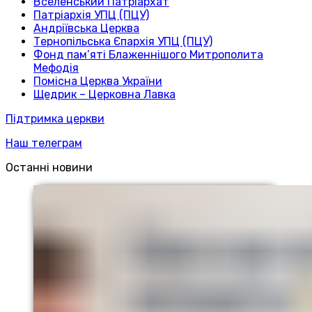
Вселенський Патріархат
Патріархія УПЦ (ПЦУ)
Андріївська Церква
Тернопільська Єпархія УПЦ (ПЦУ)
Фонд пам’яті Блаженнішого Митрополита
Мефодія
Помісна Церква України
Щедрик – Церковна Лавка
Підтримка церкви
Наш телеграм
Останні новини