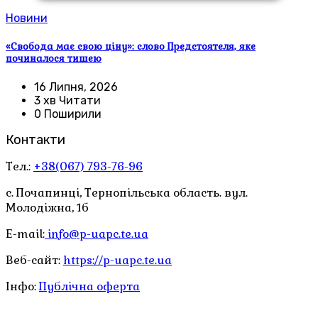
Новини
«Свобода має свою ціну»: слово Предстоятеля, яке
починалося тишею
16 Липня, 2026
3 хв Читати
0 Поширили
Контакти
Тел.:
+38(067) 793-76-96
с. Почапинці, Тернопільська область. вул.
Молодіжна, 1б
E-mail:
info@p-uapc.te.ua
Веб-сайт:
https://p-uapc.te.ua
Інфо:
Публічна оферта