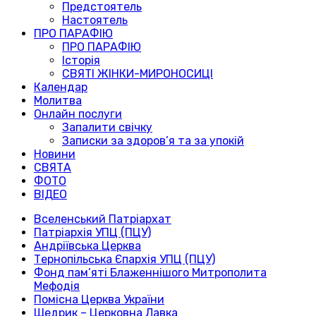
Предстоятель
Настоятель
ПРО ПАРАФІЮ
ПРО ПАРАФІЮ
Історія
СВЯТІ ЖІНКИ-МИРОНОСИЦІ
Календар
Молитва
Онлайн послуги
Запалити свічку
Записки за здоров’я та за упокій
Новини
СВЯТА
ФОТО
ВІДЕО
Вселенський Патріархат
Патріархія УПЦ (ПЦУ)
Андріївська Церква
Тернопільська Єпархія УПЦ (ПЦУ)
Фонд пам’яті Блаженнішого Митрополита
Мефодія
Помісна Церква України
Щедрик – Церковна Лавка