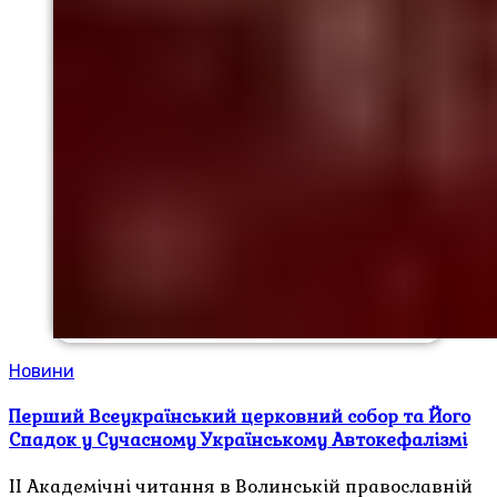
Новини
Перший Всеукраїнський церковний собор та Його
Спадок у Сучасному Українському Автокефалізмі
ІІ Академічні читання в Волинській православній