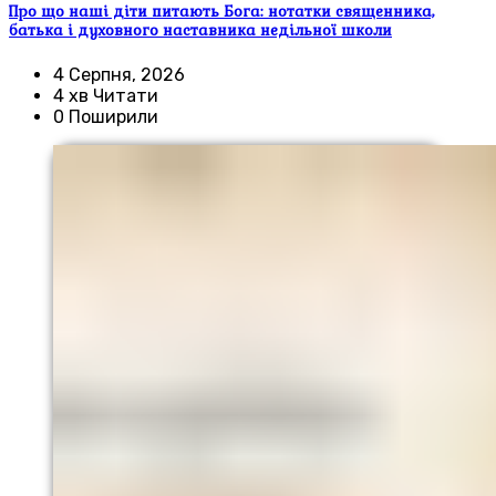
Про що наші діти питають Бога: нотатки священника,
батька і духовного наставника недільної школи
4 Серпня, 2026
4 хв Читати
0 Поширили