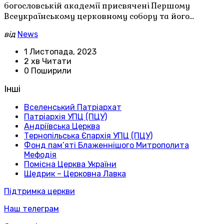
богословській академії присвячені Першому
Всеукраїнському церковному собору та його…
від
News
1 Листопада, 2023
2 хв Читати
0 Поширили
Інші
Вселенський Патріархат
Патріархія УПЦ (ПЦУ)
Андріївська Церква
Тернопільська Єпархія УПЦ (ПЦУ)
Фонд пам’яті Блаженнішого Митрополита
Мефодія
Помісна Церква України
Щедрик – Церковна Лавка
Підтримка церкви
Наш телеграм