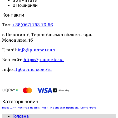
3 хв Читати
0 Поширили
Контакти
Тел.:
+38(067) 793-76-96
с. Почапинці, Тернопільська область. вул.
Молодіжна, 1б
E-mail:
info@p-uapc.te.ua
Веб-сайт:
https://p-uapc.te.ua
Інфо:
Публічна оферта
Категорії новин
Відео
Діти
Молитва
Новини
Новини з єпархій
Проповіді
Свята
Фото
Головна