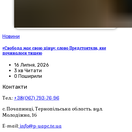
Новини
«Свобода має свою ціну»: слово Предстоятеля, яке
починалося тишею
16 Липня, 2026
3 хв Читати
0 Поширили
Контакти
Тел.:
+38(067) 793-76-96
с. Почапинці, Тернопільська область. вул.
Молодіжна, 1б
E-mail:
info@p-uapc.te.ua