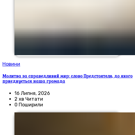
Новини
Молитва за справедливий мир: слово Предстоятеля, до якого
приєднується наша громада
16 Липня, 2026
2 хв Читати
0 Поширили