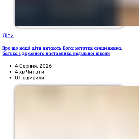
Діти
Про що наші діти питають Бога: нотатки священника,
батька і духовного наставника недільної школи
4 Серпня, 2026
4 хв Читати
0 Поширили