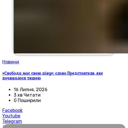
Новини
«Свобода має свою ціну»: слово Предстоятеля, яке
починалося тишею
16 Липня, 2026
3 хв Читати
0 Поширили
Facebook
Youtube
Telegram
🌍