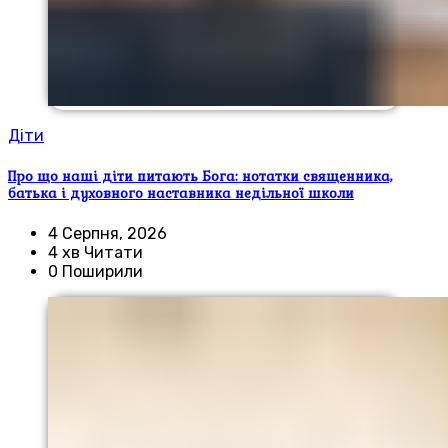
Діти
Про що наші діти питають Бога: нотатки священника,
батька і духовного наставника недільної школи
4 Серпня, 2026
4 хв Читати
0 Поширили