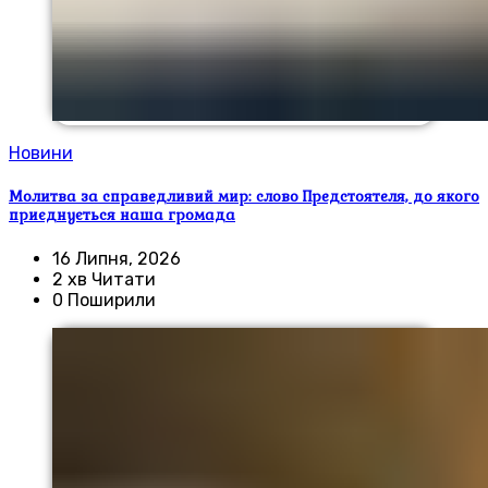
Новини
Молитва за справедливий мир: слово Предстоятеля, до якого
приєднується наша громада
16 Липня, 2026
2 хв Читати
0 Поширили