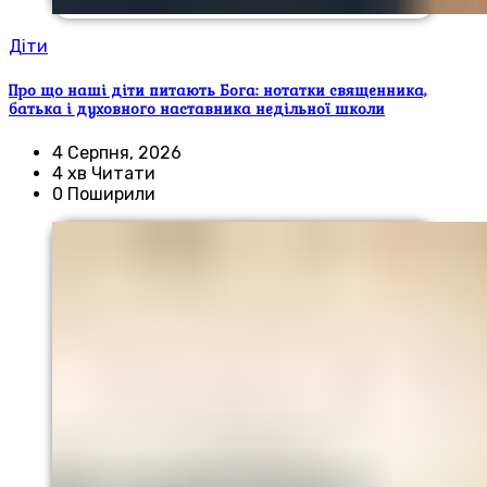
Діти
Про що наші діти питають Бога: нотатки священника,
батька і духовного наставника недільної школи
4 Серпня, 2026
4 хв Читати
0 Поширили