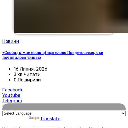
Новини
«Свобода має свою ціну»: слово Предстоятеля, яке
починалося тишею
16 Липня, 2026
3 хв Читати
0 Поширили
Facebook
Youtube
Telegram
🌍
Powered by
Translate