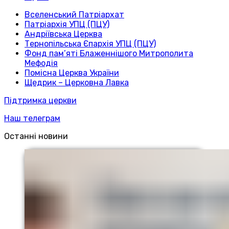
Вселенський Патріархат
Патріархія УПЦ (ПЦУ)
Андріївська Церква
Тернопільська Єпархія УПЦ (ПЦУ)
Фонд пам’яті Блаженнішого Митрополита
Мефодія
Помісна Церква України
Щедрик – Церковна Лавка
Підтримка церкви
Наш телеграм
Останні новини