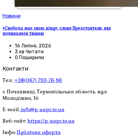
Новини
«Свобода має свою ціну»: слово Предстоятеля, яке
починалося тишею
16 Липня, 2026
3 хв Читати
0 Поширили
Контакти
Тел.:
+38(067) 793-76-96
с. Почапинці, Тернопільська область. вул.
Молодіжна, 1б
E-mail:
info@p-uapc.te.ua
Веб-сайт:
https://p-uapc.te.ua
Інфо:
Публічна оферта