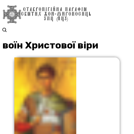
воїн Христової віри