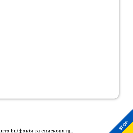
STOP
лита Епіфанія та єпископату…