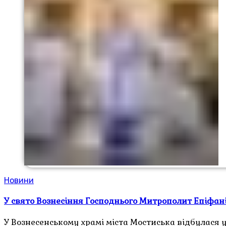
Новини
У свято Вознесіння Господнього Митрополит Епіфані
У Вознесенському храмі міста Мостиська відбулася