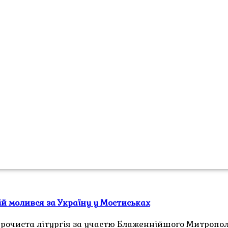
й молився за Україну у Мостиськах
 урочиста літургія за участю Блаженнійшого Митропо