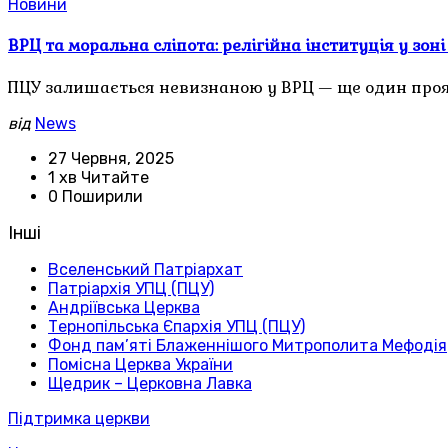
Новини
ВРЦ та моральна сліпота: релігійна інституція у зон
ПЦУ залишається невизнаною у ВРЦ — ще один прояв 
від
News
27 Червня, 2025
1 хв Читайте
0 Поширили
Інші
Вселенський Патріархат
Патріархія УПЦ (ПЦУ)
Андріївська Церква
Тернопільська Єпархія УПЦ (ПЦУ)
Фонд пам’яті Блаженнішого Митрополита Мефодія
Помісна Церква України
Щедрик – Церковна Лавка
Підтримка церкви