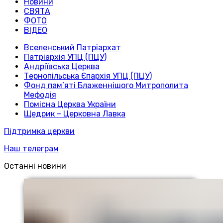
Новини
СВЯТА
ФОТО
ВІДЕО
Вселенський Патріархат
Патріархія УПЦ (ПЦУ)
Андріївська Церква
Тернопільська Єпархія УПЦ (ПЦУ)
Фонд пам’яті Блаженнішого Митрополита
Мефодія
Помісна Церква України
Щедрик – Церковна Лавка
Підтримка церкви
Наш телеграм
Останні новини