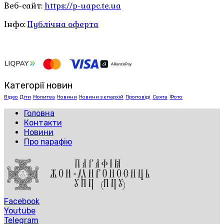
Веб-сайт:
https://p-uapc.te.ua
Інфо:
Публічна оферта
Категорії новин
Відео
Діти
Молитва
Новини
Новини з єпархій
Проповіді
Свята
Фото
Головна
Контакти
Новини
Про парафію
Facebook
Youtube
Telegram