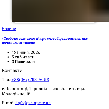
Новини
«Свобода має свою ціну»: слово Предстоятеля, яке
починалося тишею
16 Липня, 2026
3 хв Читати
0 Поширили
Контакти
Тел.:
+38(067) 793-76-96
с. Почапинці, Тернопільська область. вул.
Молодіжна, 1б
E-mail:
info@p-uapc.te.ua