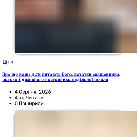
Діти
Про що наші діти питають Бога: нотатки священника,
батька і духовного наставника недільної школи
4 Серпня, 2026
4 хв Читати
0 Поширили