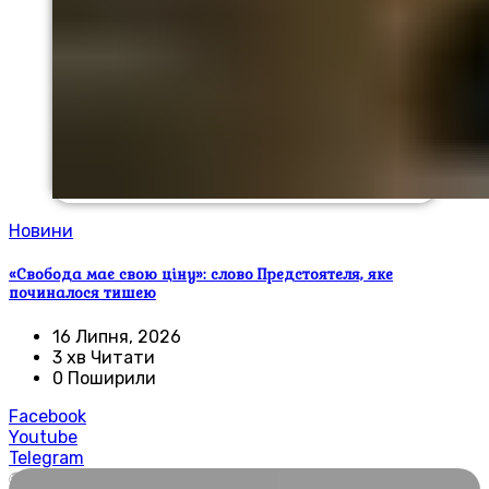
Новини
«Свобода має свою ціну»: слово Предстоятеля, яке
починалося тишею
16 Липня, 2026
3 хв Читати
0 Поширили
Facebook
Youtube
Telegram
🌍