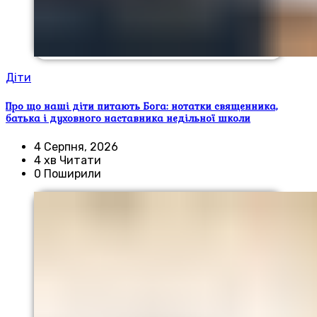
Діти
Про що наші діти питають Бога: нотатки священника,
батька і духовного наставника недільної школи
4 Серпня, 2026
4 хв Читати
0 Поширили