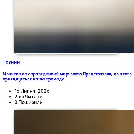
Новини
Молитва за справедливий мир: слово Предстоятеля, до якого
приєднується наша громада
16 Липня, 2026
2 хв Читати
0 Поширили