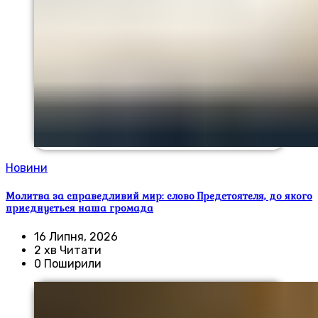
Новини
Молитва за справедливий мир: слово Предстоятеля, до якого
приєднується наша громада
16 Липня, 2026
2 хв Читати
0 Поширили