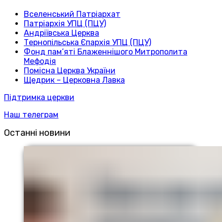
Вселенський Патріархат
Патріархія УПЦ (ПЦУ)
Андріївська Церква
Тернопільська Єпархія УПЦ (ПЦУ)
Фонд пам’яті Блаженнішого Митрополита
Мефодія
Помісна Церква України
Щедрик – Церковна Лавка
Підтримка церкви
Наш телеграм
Останні новини