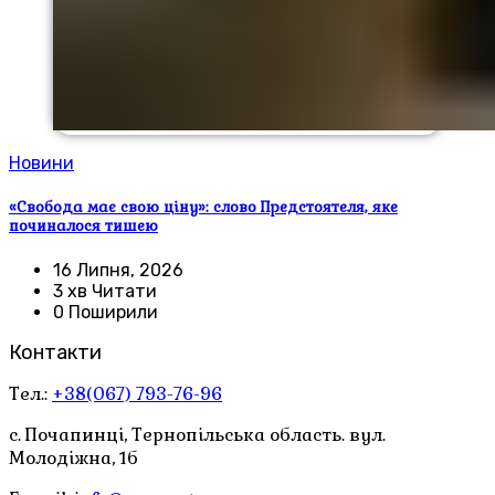
Новини
«Свобода має свою ціну»: слово Предстоятеля, яке
починалося тишею
16 Липня, 2026
3 хв Читати
0 Поширили
Контакти
Тел.:
+38(067) 793-76-96
с. Почапинці, Тернопільська область. вул.
Молодіжна, 1б