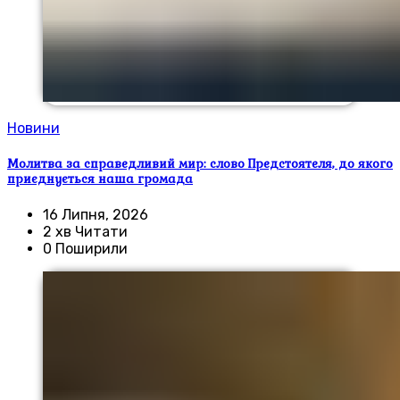
Новини
Молитва за справедливий мир: слово Предстоятеля, до якого
приєднується наша громада
16 Липня, 2026
2 хв Читати
0 Поширили