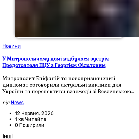
Новини
У Митрополичому домі відбулася зустріч
Предстоятеля ПЦУ з Георгієм Філатовим
Митрополит Епіфаній та новопризначений
дипломат обговорили актуальні виклики для
України та перспективи взаємодії зі Вселенською…
від
News
12 Червня, 2026
1 хв Читайте
0 Поширили
Інші