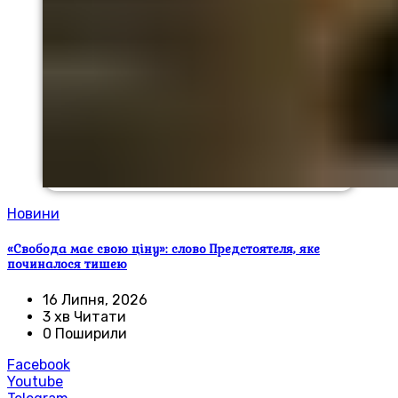
Новини
«Свобода має свою ціну»: слово Предстоятеля, яке
починалося тишею
16 Липня, 2026
3 хв Читати
0 Поширили
Facebook
Youtube