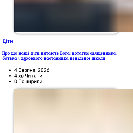
Діти
Про що наші діти питають Бога: нотатки священника,
батька і духовного наставника недільної школи
4 Серпня, 2026
4 хв Читати
0 Поширили