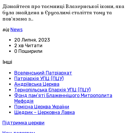
Дізнайтеся про таємниці Влахернської ікони, яка
була знайдена в Єрусалимі століття тому та
пов’язана з…
від
News
20 Липня, 2023
2 хв Читати
0 Поширили
Інші
Вселенський Патріархат
Патріархія УПЦ (ПЦУ)
Андріївська Церква
Тернопільська Єпархія УПЦ (ПЦУ)
Фонд пам’яті Блаженнішого Митрополита
Мефодія
Помісна Церква України
Щедрик – Церковна Лавка
Підтримка церкви