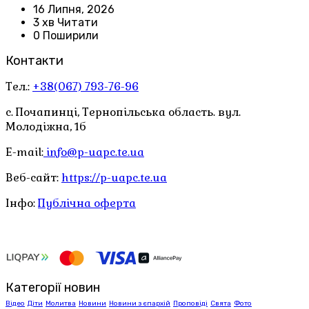
16 Липня, 2026
3 хв Читати
0 Поширили
Контакти
Тел.:
+38(067) 793-76-96
с. Почапинці, Тернопільська область. вул.
Молодіжна, 1б
E-mail:
info@p-uapc.te.ua
Веб-сайт:
https://p-uapc.te.ua
Інфо:
Публічна оферта
Категорії новин
Відео
Діти
Молитва
Новини
Новини з єпархій
Проповіді
Свята
Фото