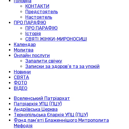
Головна
КОНТАКТИ
Предстоятель
Настоятель
ПРО ПАРАФІЮ
ПРО ПАРАФІЮ
Історія
СВЯТІ ЖІНКИ-МИРОНОСИЦІ
Календар
Молитва
Онлайн послуги
Запалити свічку
Записки за здоров’я та за упокій
Новини
СВЯТА
ФОТО
ВІДЕО
Вселенський Патріархат
Патріархія УПЦ (ПЦУ)
Андріївська Церква
Тернопільська Єпархія УПЦ (ПЦУ)
Фонд пам’яті Блаженнішого Митрополита
Мефодія