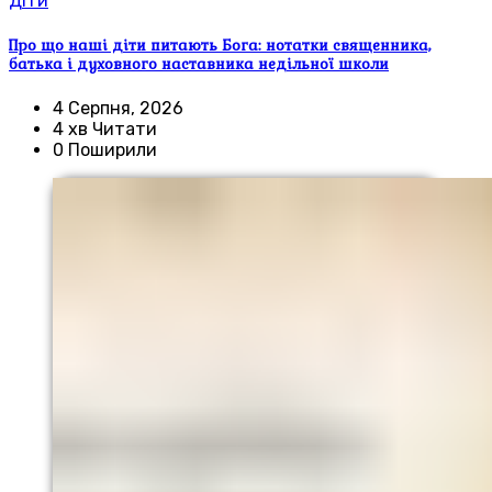
Діти
Про що наші діти питають Бога: нотатки священника,
батька і духовного наставника недільної школи
4 Серпня, 2026
4 хв Читати
0 Поширили