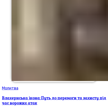
Молитва
Влахернська ікона: Путь до перемоги та захисту під
час ворожих атак