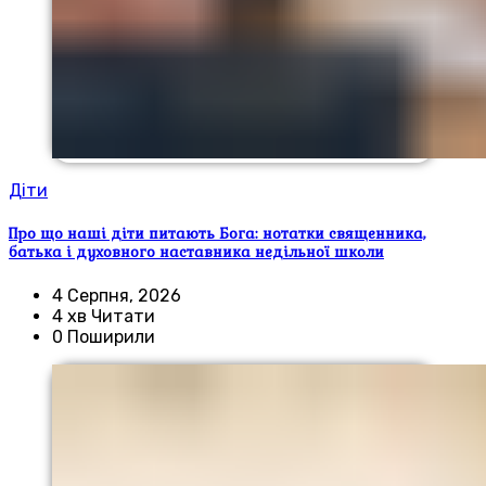
Діти
Про що наші діти питають Бога: нотатки священника,
батька і духовного наставника недільної школи
4 Серпня, 2026
4 хв Читати
0 Поширили