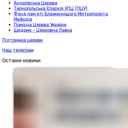
Андріївська Церква
Тернопільська Єпархія УПЦ (ПЦУ)
Фонд пам’яті Блаженнішого Митрополита
Мефодія
Помісна Церква України
Щедрик – Церковна Лавка
Підтримка церкви
Наш телеграм
Останні новини