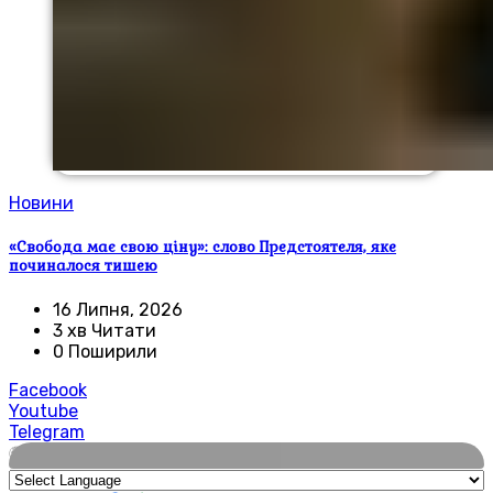
Новини
«Свобода має свою ціну»: слово Предстоятеля, яке
починалося тишею
16 Липня, 2026
3 хв Читати
0 Поширили
Facebook
Youtube
Telegram
🌍