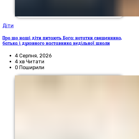
Діти
Про що наші діти питають Бога: нотатки священника,
батька і духовного наставника недільної школи
4 Серпня, 2026
4 хв Читати
0 Поширили