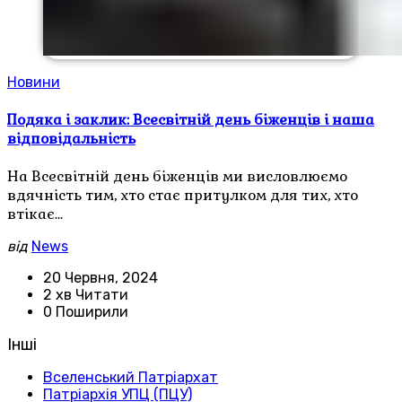
Новини
Подяка і заклик: Всесвітній день біженців і наша
відповідальність
На Всесвітній день біженців ми висловлюємо
вдячність тим, хто стає притулком для тих, хто
втікає…
від
News
20 Червня, 2024
2 хв Читати
0 Поширили
Інші
Вселенський Патріархат
Патріархія УПЦ (ПЦУ)