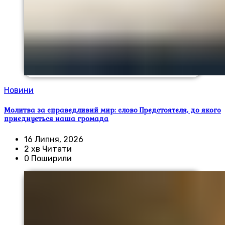
Новини
Молитва за справедливий мир: слово Предстоятеля, до якого
приєднується наша громада
16 Липня, 2026
2 хв Читати
0 Поширили