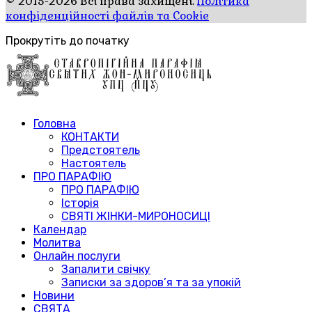
© 2015-2026 Всі права захищені.
Політика
конфіденційності файлів та Cookie
Прокрутіть до початку
Головна
КОНТАКТИ
Предстоятель
Настоятель
ПРО ПАРАФІЮ
ПРО ПАРАФІЮ
Історія
СВЯТІ ЖІНКИ-МИРОНОСИЦІ
Календар
Молитва
Онлайн послуги
Запалити свічку
Записки за здоров’я та за упокій
Новини
СВЯТА