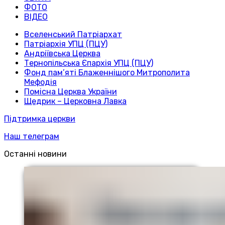
ФОТО
ВІДЕО
Вселенський Патріархат
Патріархія УПЦ (ПЦУ)
Андріївська Церква
Тернопільська Єпархія УПЦ (ПЦУ)
Фонд пам’яті Блаженнішого Митрополита
Мефодія
Помісна Церква України
Щедрик – Церковна Лавка
Підтримка церкви
Наш телеграм
Останні новини