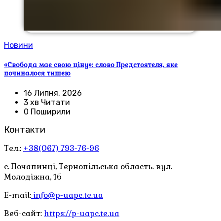
Новини
«Свобода має свою ціну»: слово Предстоятеля, яке
починалося тишею
16 Липня, 2026
3 хв Читати
0 Поширили
Контакти
Тел.:
+38(067) 793-76-96
с. Почапинці, Тернопільська область. вул.
Молодіжна, 1б
E-mail:
info@p-uapc.te.ua
Веб-сайт:
https://p-uapc.te.ua