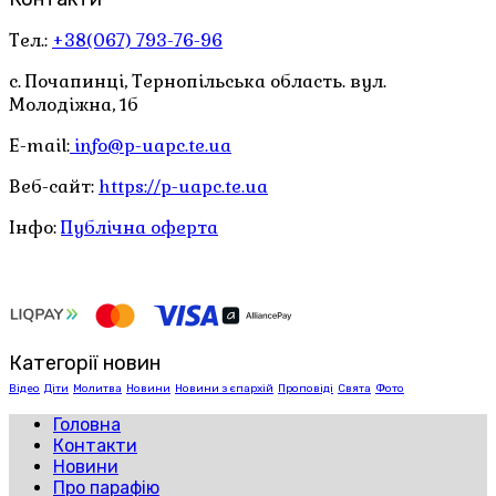
Тел.:
+38(067) 793-76-96
с. Почапинці, Тернопільська область. вул.
Молодіжна, 1б
E-mail:
info@p-uapc.te.ua
Веб-сайт:
https://p-uapc.te.ua
Інфо:
Публічна оферта
Категорії новин
Відео
Діти
Молитва
Новини
Новини з єпархій
Проповіді
Свята
Фото
Головна
Контакти
Новини
Про парафію