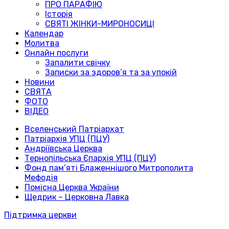
ПРО ПАРАФІЮ
Історія
СВЯТІ ЖІНКИ-МИРОНОСИЦІ
Календар
Молитва
Онлайн послуги
Запалити свічку
Записки за здоров’я та за упокій
Новини
СВЯТА
ФОТО
ВІДЕО
Вселенський Патріархат
Патріархія УПЦ (ПЦУ)
Андріївська Церква
Тернопільська Єпархія УПЦ (ПЦУ)
Фонд пам’яті Блаженнішого Митрополита
Мефодія
Помісна Церква України
Щедрик – Церковна Лавка
Підтримка церкви