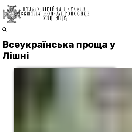
Всеукраїнська проща у
Лішні