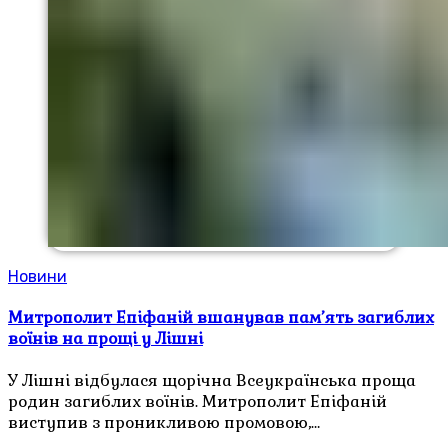
Новини
Митрополит Епіфаній вшанував пам’ять загиблих
воїнів на прощі у Лішні
У Лішні відбулася щорічна Всеукраїнська проща
родин загиблих воїнів. Митрополит Епіфаній
виступив з проникливою промовою,…