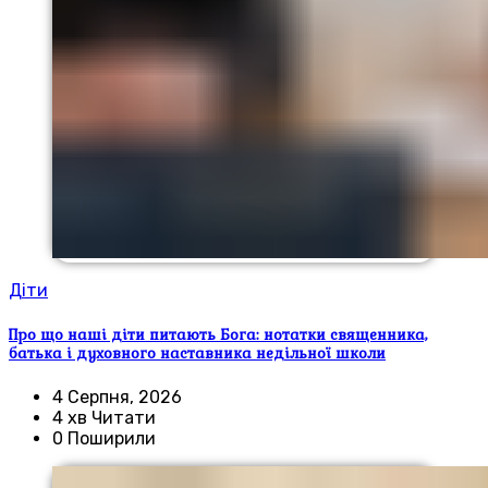
Діти
Про що наші діти питають Бога: нотатки священника,
батька і духовного наставника недільної школи
4 Серпня, 2026
4 хв Читати
0 Поширили