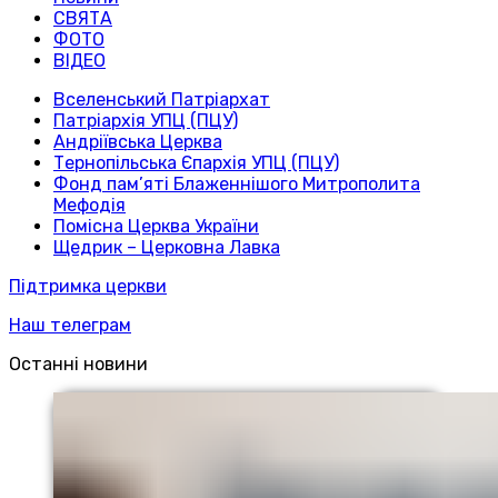
СВЯТА
ФОТО
ВІДЕО
Вселенський Патріархат
Патріархія УПЦ (ПЦУ)
Андріївська Церква
Тернопільська Єпархія УПЦ (ПЦУ)
Фонд пам’яті Блаженнішого Митрополита
Мефодія
Помісна Церква України
Щедрик – Церковна Лавка
Підтримка церкви
Наш телеграм
Останні новини