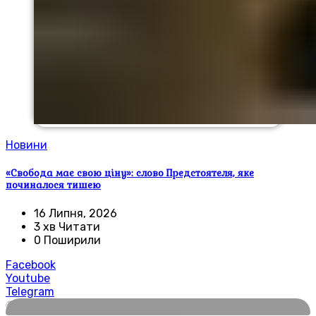
Новини
«Свобода має свою ціну»: слово Предстоятеля, яке
починалося тишею
16 Липня, 2026
3 хв Читати
0 Поширили
Facebook
Youtube
Telegram
🌍