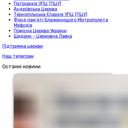
Патріархія УПЦ (ПЦУ)
Андріївська Церква
Тернопільська Єпархія УПЦ (ПЦУ)
Фонд пам’яті Блаженнішого Митрополита
Мефодія
Помісна Церква України
Щедрик – Церковна Лавка
Підтримка церкви
Наш телеграм
Останні новини