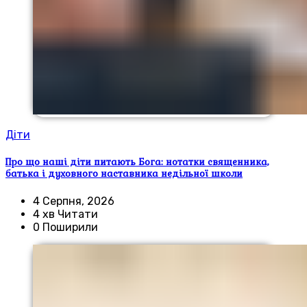
Діти
Про що наші діти питають Бога: нотатки священника,
батька і духовного наставника недільної школи
4 Серпня, 2026
4 хв Читати
0 Поширили