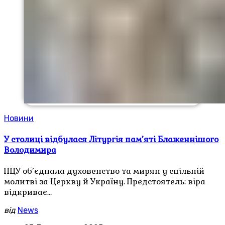
Новини
У столиці відбулася Літургія пам’яті Блаженнішого
Володимира
ПЦУ об’єднала духовенство та мирян у спільній
молитві за Церкву й Україну. Предстоятель: віра
відкриває…
від
News