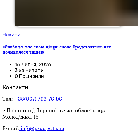
Новини
«Свобода має свою ціну»: слово Предстоятеля, яке
починалося тишею
16 Липня, 2026
3 хв Читати
0 Поширили
Контакти
Тел.:
+38(067) 793-76-96
с. Почапинці, Тернопільська область. вул.
Молодіжна, 1б
E-mail:
info@p-uapc.te.ua