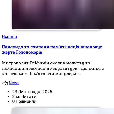
Новини
Панахида та лампади пам’яті: нація вшановує
жертв Голодоморів
Митрополит Епіфаній очолив молитву та
покладання лампад до скульптури «Дівчинка з
колосками». Пам’ятаючи минуле, ми…
від
News
23 Листопада, 2025
2 хв Читати
0 Поширили