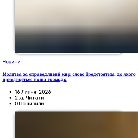
Новини
Молитва за справедливий мир: слово Предстоятеля, до якого
приєднується наша громада
16 Липня, 2026
2 хв Читати
0 Поширили