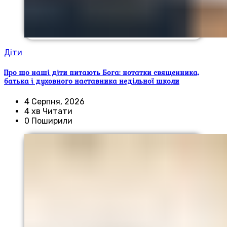
Діти
Про що наші діти питають Бога: нотатки священника,
батька і духовного наставника недільної школи
4 Серпня, 2026
4 хв Читати
0 Поширили