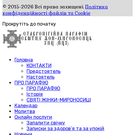
© 2015-2026 Всі права захищені.
Політика
конфіденційності файлів та Cookie
Прокрутіть до початку
Головна
КОНТАКТИ
Предстоятель
Настоятель
ПРО ПАРАФІЮ
ПРО ПАРАФІЮ
Історія
СВЯТІ ЖІНКИ-МИРОНОСИЦІ
Календар
Молитва
Онлайн послуги
Запалити свічку
Записки за здоров’я та за упокій
Новини