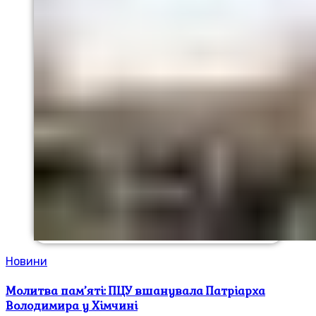
Новини
Молитва пам’яті: ПЦУ вшанувала Патріарха
Володимира у Хімчині