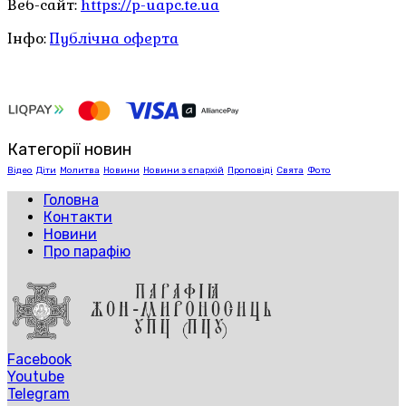
Веб-сайт:
https://p-uapc.te.ua
Інфо:
Публічна оферта
Категорії новин
Відео
Діти
Молитва
Новини
Новини з єпархій
Проповіді
Свята
Фото
Головна
Контакти
Новини
Про парафію
Facebook
Youtube
Telegram