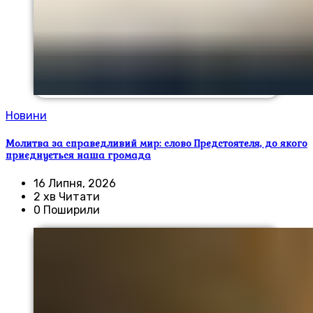
Новини
Молитва за справедливий мир: слово Предстоятеля, до якого
приєднується наша громада
16 Липня, 2026
2 хв Читати
0 Поширили