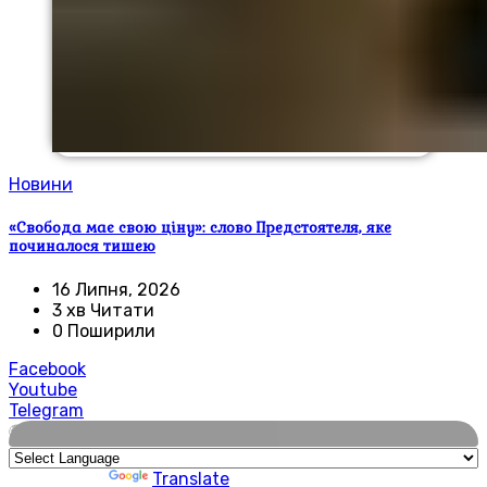
Новини
«Свобода має свою ціну»: слово Предстоятеля, яке
починалося тишею
16 Липня, 2026
3 хв Читати
0 Поширили
Facebook
Youtube
Telegram
🌍
Powered by
Translate