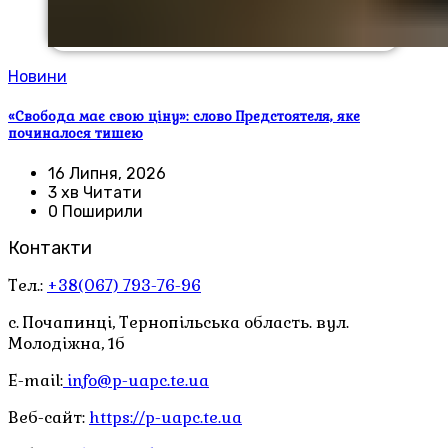
Новини
«Свобода має свою ціну»: слово Предстоятеля, яке
починалося тишею
16 Липня, 2026
3 хв Читати
0 Поширили
Контакти
Тел.:
+38(067) 793-76-96
с. Почапинці, Тернопільська область. вул.
Молодіжна, 1б
E-mail:
info@p-uapc.te.ua
Веб-сайт:
https://p-uapc.te.ua