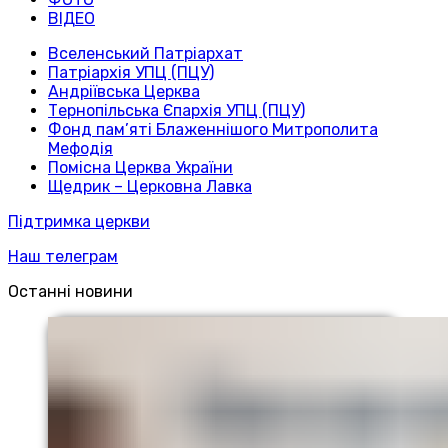
ВІДЕО
Вселенський Патріархат
Патріархія УПЦ (ПЦУ)
Андріївська Церква
Тернопільська Єпархія УПЦ (ПЦУ)
Фонд пам’яті Блаженнішого Митрополита
Мефодія
Помісна Церква України
Щедрик – Церковна Лавка
Підтримка церкви
Наш телеграм
Останні новини