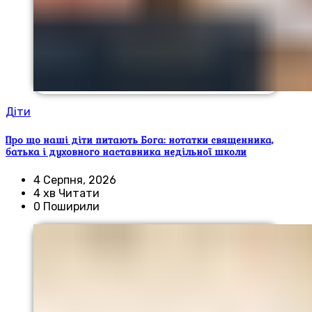
Діти
Про що наші діти питають Бога: нотатки священника,
батька і духовного наставника недільної школи
4 Серпня, 2026
4 хв Читати
0 Поширили