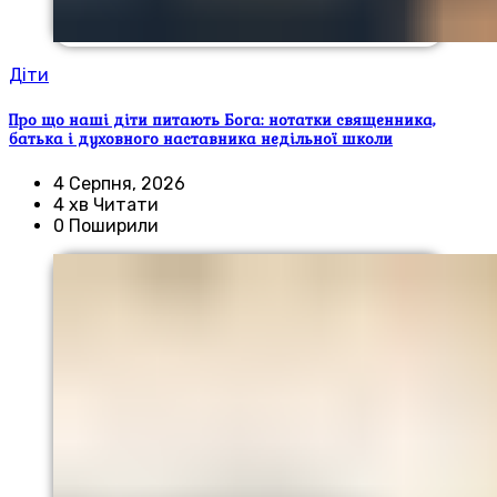
Діти
Про що наші діти питають Бога: нотатки священника,
батька і духовного наставника недільної школи
4 Серпня, 2026
4 хв Читати
0 Поширили