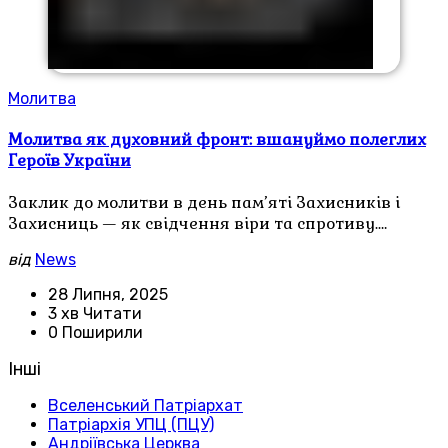
Молитва
Молитва як духовний фронт: вшануймо полеглих
Героїв України
Заклик до молитви в день пам’яті Захисників і
Захисниць — як свідчення віри та спротиву.…
від
News
28 Липня, 2025
3 хв Читати
0 Поширили
Інші
Вселенський Патріархат
Патріархія УПЦ (ПЦУ)
Андріївська Церква