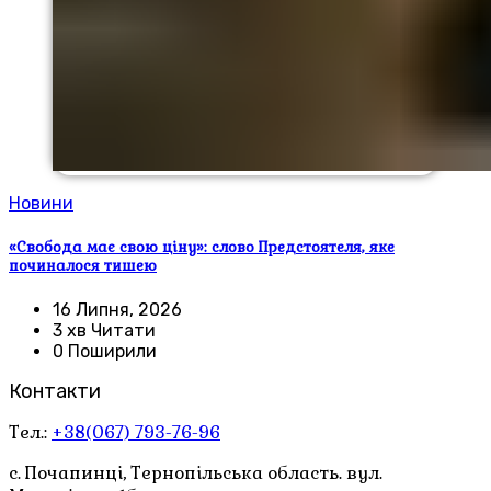
Новини
«Свобода має свою ціну»: слово Предстоятеля, яке
починалося тишею
16 Липня, 2026
3 хв Читати
0 Поширили
Контакти
Тел.:
+38(067) 793-76-96
с. Почапинці, Тернопільська область. вул.