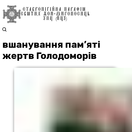
вшанування пам’яті
жертв Голодоморів