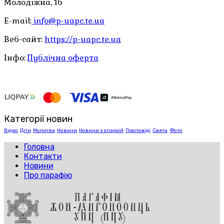
Молодіжна, 1б
E-mail:
info@p-uapc.te.ua
Веб-сайт:
https://p-uapc.te.ua
Інфо:
Публічна оферта
Категорії новин
Відео
Діти
Молитва
Новини
Новини з єпархій
Проповіді
Свята
Фото
Головна
Контакти
Новини
Про парафію