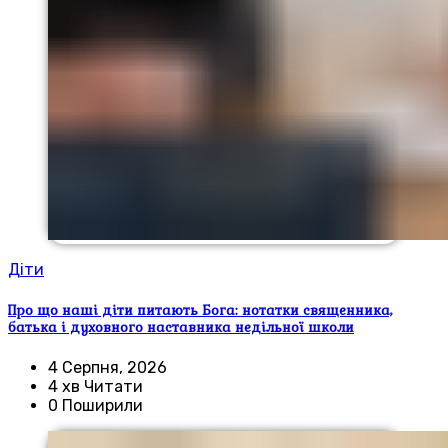
Діти
Про що наші діти питають Бога: нотатки священника,
батька і духовного наставника недільної школи
4 Серпня, 2026
4 хв Читати
0 Поширили