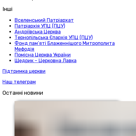
Інші
Вселенський Патріархат
Патріархія УПЦ (ПЦУ)
Андріївська Церква
Тернопільська Єпархія УПЦ (ПЦУ)
Фонд пам’яті Блаженнішого Митрополита
Мефодія
Помісна Церква України
Щедрик – Церковна Лавка
Підтримка церкви
Наш телеграм
Останні новини