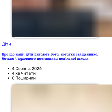
Діти
Про що наші діти питають Бога: нотатки священника,
батька і духовного наставника недільної школи
4 Серпня, 2026
4 хв Читати
0 Поширили