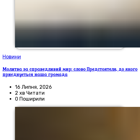
Новини
Молитва за справедливий мир: слово Предстоятеля, до якого
приєднується наша громада
16 Липня, 2026
2 хв Читати
0 Поширили