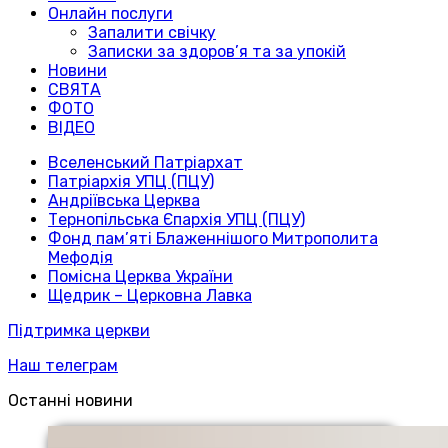
Онлайн послуги
Запалити свічку
Записки за здоров’я та за упокій
Новини
СВЯТА
ФОТО
ВІДЕО
Вселенський Патріархат
Патріархія УПЦ (ПЦУ)
Андріївська Церква
Тернопільська Єпархія УПЦ (ПЦУ)
Фонд пам’яті Блаженнішого Митрополита
Мефодія
Помісна Церква України
Щедрик – Церковна Лавка
Підтримка церкви
Наш телеграм
Останні новини