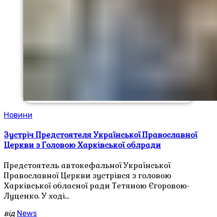
Новини
Зустріч Предстоятеля Української Православної
Церкви з Головою Харківської облради
Предстоятель автокефальної Української
Православної Церкви зустрівся з головою
Харківської обласної ради Тетяною Єгоровою-
Луценко. У ході…
від
News