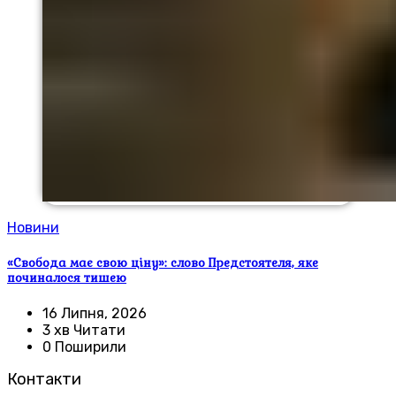
Новини
«Свобода має свою ціну»: слово Предстоятеля, яке
починалося тишею
16 Липня, 2026
3 хв Читати
0 Поширили
Контакти