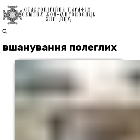
вшанування полеглих