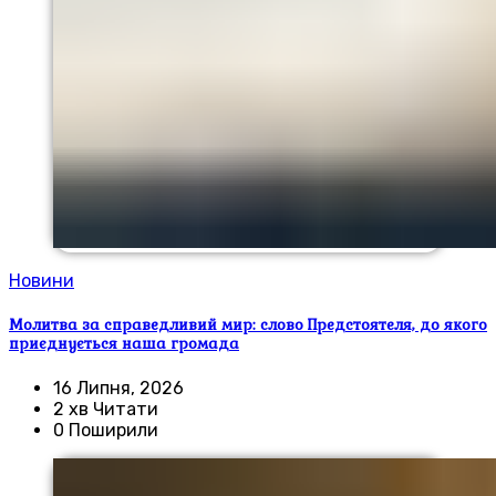
Новини
Молитва за справедливий мир: слово Предстоятеля, до якого
приєднується наша громада
16 Липня, 2026
2 хв Читати
0 Поширили