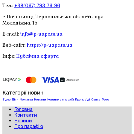
Тел.:
+38(067) 793-76-96
с. Почапинці, Тернопільська область. вул.
Молодіжна, 1б
E-mail:
info@p-uapc.te.ua
Веб-сайт:
https://p-uapc.te.ua
Інфо:
Публічна оферта
Категорії новин
Відео
Діти
Молитва
Новини
Новини з єпархій
Проповіді
Свята
Фото
Головна
Контакти
Новини
Про парафію