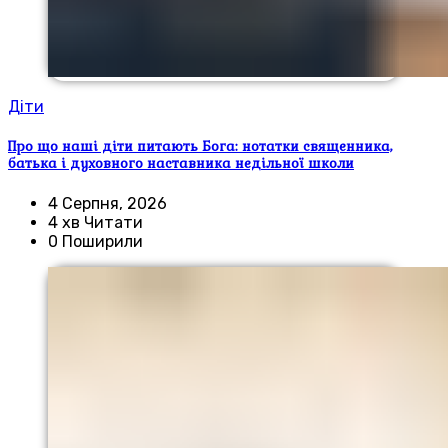
Діти
Про що наші діти питають Бога: нотатки священника,
батька і духовного наставника недільної школи
4 Серпня, 2026
4 хв Читати
0 Поширили