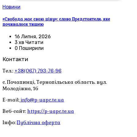
Новини
«Свобода має свою ціну»: слово Предстоятеля, яке
починалося тишею
16 Липня, 2026
3 хв Читати
0 Поширили
Контакти
Тел.:
+38(067) 793-76-96
с. Почапинці, Тернопільська область. вул.
Молодіжна, 1б
E-mail:
info@p-uapc.te.ua
Веб-сайт:
https://p-uapc.te.ua
Інфо:
Публічна оферта