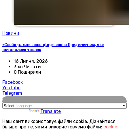
Новини
«Свобода має свою ціну»: слово Предстоятеля, яке
починалося тишею
16 Липня, 2026
3 хв Читати
0 Поширили
Facebook
Youtube
Telegram
🌍
Powered by
Translate
Наш сайт використовує файли cookie. Дізнайтеся
більше про те, як ми використовуємо файли:
cookie