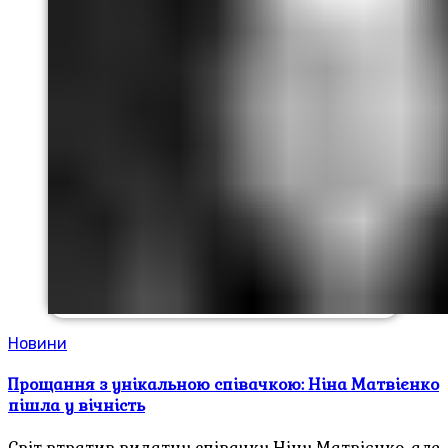
Новини
Прощання з унікальною співачкою: Ніна Матвієнко
пішла у вічність
Світ втратив видатну співачку Ніну Матвієнко, але