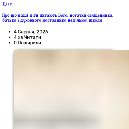
Діти
Про що наші діти питають Бога: нотатки священника,
батька і духовного наставника недільної школи
4 Серпня, 2026
4 хв Читати
0 Поширили