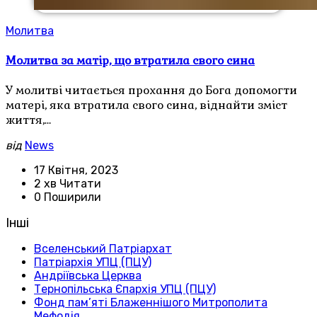
Молитва
Молитва за матір, що втратила свого сина
У молитві читається прохання до Бога допомогти
матері, яка втратила свого сина, віднайти зміст
життя,…
від
News
17 Квітня, 2023
2 хв Читати
0 Поширили
Інші
Вселенський Патріархат
Патріархія УПЦ (ПЦУ)
Андріївська Церква
Тернопільська Єпархія УПЦ (ПЦУ)
Фонд пам’яті Блаженнішого Митрополита
Мефодія