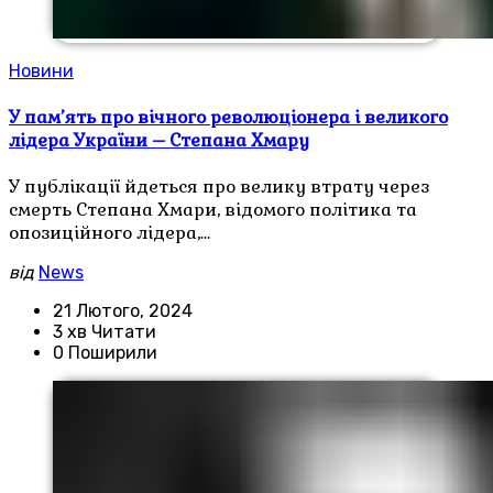
Новини
У пам’ять про вічного революціонера і великого
лідера України – Степана Хмару
У публікації йдеться про велику втрату через
смерть Степана Хмари, відомого політика та
опозиційного лідера,…
від
News
21 Лютого, 2024
3 хв Читати
0 Поширили