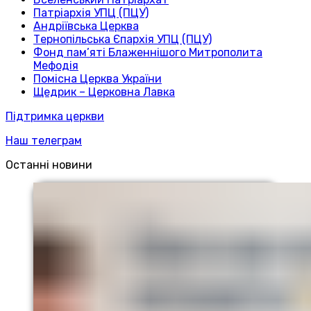
Патріархія УПЦ (ПЦУ)
Андріївська Церква
Тернопільська Єпархія УПЦ (ПЦУ)
Фонд пам’яті Блаженнішого Митрополита
Мефодія
Помісна Церква України
Щедрик – Церковна Лавка
Підтримка церкви
Наш телеграм
Останні новини