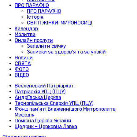
ПРО ПАРАФІЮ
ПРО ПАРАФІЮ
Історія
СВЯТІ ЖІНКИ-МИРОНОСИЦІ
Календар
Молитва
Онлайн послуги
Запалити свічку
Записки за здоров’я та за упокій
Новини
СВЯТА
ФОТО
ВІДЕО
Вселенський Патріархат
Патріархія УПЦ (ПЦУ)
Андріївська Церква
Тернопільська Єпархія УПЦ (ПЦУ)
Фонд пам’яті Блаженнішого Митрополита
Мефодія
Помісна Церква України
Щедрик – Церковна Лавка