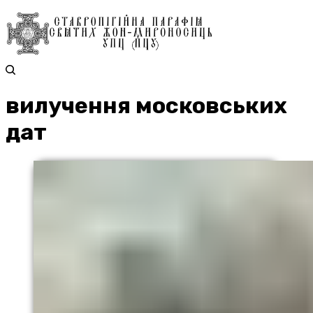
вилучення московських
дат