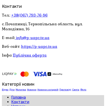
Контакти
Тел.:
+38(067) 793-76-96
с. Почапинці, Тернопільська область. вул.
Молодіжна, 1б
E-mail:
info@p-uapc.te.ua
Веб-сайт:
https://p-uapc.te.ua
Інфо:
Публічна оферта
Категорії новин
Відео
Діти
Молитва
Новини
Новини з єпархій
Проповіді
Свята
Фото
Головна
Контакти