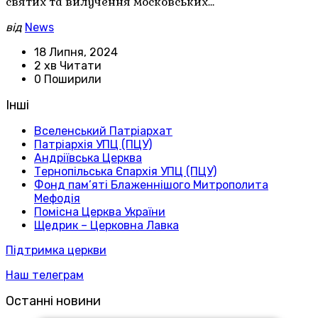
святих та вилучення московських…
від
News
18 Липня, 2024
2 хв Читати
0 Поширили
Інші
Вселенський Патріархат
Патріархія УПЦ (ПЦУ)
Андріївська Церква
Тернопільська Єпархія УПЦ (ПЦУ)
Фонд пам’яті Блаженнішого Митрополита
Мефодія
Помісна Церква України
Щедрик – Церковна Лавка
Підтримка церкви
Наш телеграм
Останні новини