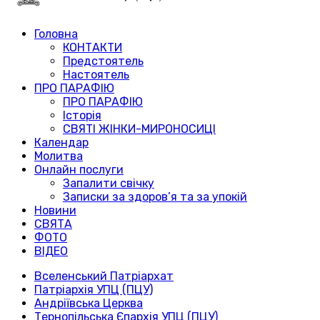
Головна
КОНТАКТИ
Предстоятель
Настоятель
ПРО ПАРАФІЮ
ПРО ПАРАФІЮ
Історія
СВЯТІ ЖІНКИ-МИРОНОСИЦІ
Календар
Молитва
Онлайн послуги
Запалити свічку
Записки за здоров’я та за упокій
Новини
СВЯТА
ФОТО
ВІДЕО
Вселенський Патріархат
Патріархія УПЦ (ПЦУ)
Андріївська Церква
Тернопільська Єпархія УПЦ (ПЦУ)