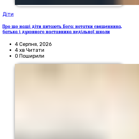
Діти
Про що наші діти питають Бога: нотатки священника,
батька і духовного наставника недільної школи
4 Серпня, 2026
4 хв Читати
0 Поширили