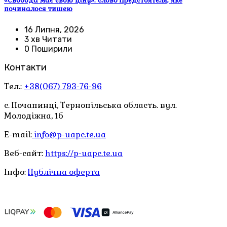
«Свобода має свою ціну»: слово Предстоятеля, яке
починалося тишею
16 Липня, 2026
3 хв Читати
0 Поширили
Контакти
Тел.:
+38(067) 793-76-96
с. Почапинці, Тернопільська область. вул.
Молодіжна, 1б
E-mail:
info@p-uapc.te.ua
Веб-сайт:
https://p-uapc.te.ua
Інфо:
Публічна оферта