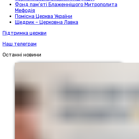
Фонд пам’яті Блаженнішого Митрополита
Мефодія
Помісна Церква України
Щедрик – Церковна Лавка
Підтримка церкви
Наш телеграм
Останні новини