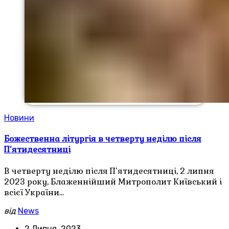
Новини
Божественна літургія в четверту неділю після
П’ятидесятниці
В четверту неділю після П’ятидесятниці, 2 липня
2023 року, Блаженнійший Митрополит Київський і
всієї України…
від
News
2 Липня, 2023