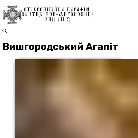
Вишгородський Агапіт