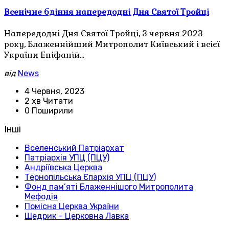
Всенічне бдіння напередодні Дня Святої Тройці
Напередодні Дня Святої Тройці, 3 червня 2023
року, Блаженнійший Митрополит Київський і всієї
України Епіфаній…
від
News
4 Червня, 2023
2 хв Читати
0 Поширили
Інші
Вселенський Патріархат
Патріархія УПЦ (ПЦУ)
Андріївська Церква
Тернопільська Єпархія УПЦ (ПЦУ)
Фонд пам’яті Блаженнішого Митрополита
Мефодія
Помісна Церква України
Щедрик – Церковна Лавка