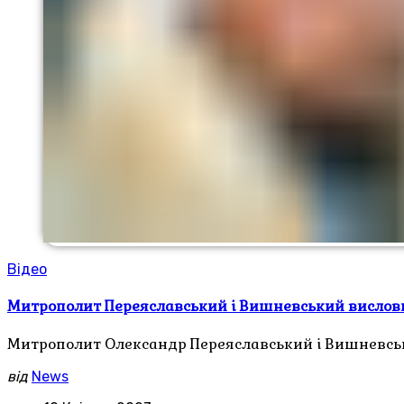
Відео
Митрополит Переяславський і Вишневський вислови
Митрополит Олександр Переяславський і Вишневськи
від
News