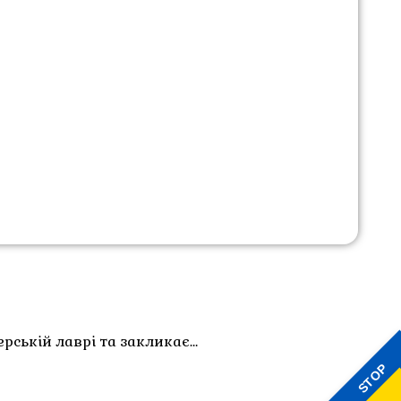
рській лаврі та закликає…
STOP