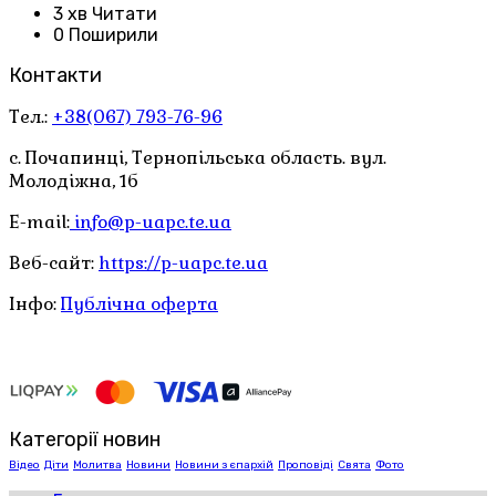
3 хв Читати
0 Поширили
Контакти
Тел.:
+38(067) 793-76-96
с. Почапинці, Тернопільська область. вул.
Молодіжна, 1б
E-mail:
info@p-uapc.te.ua
Веб-сайт:
https://p-uapc.te.ua
Інфо:
Публічна оферта
Категорії новин
Відео
Діти
Молитва
Новини
Новини з єпархій
Проповіді
Свята
Фото