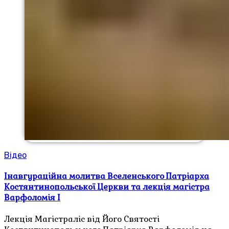
Відео
Інавгураційна молитва Вселенського Патріарха
Костянтинопольської Церкви та лекція магістра
Варфоломія I
Лекція Магістраліс від Його Святості