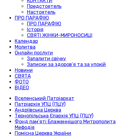
КОНТАКТИ
Предстоятель
Настоятель
ПРО ПАРАФІЮ
ПРО ПАРАФІЮ
Історія
СВЯТІ ЖІНКИ-МИРОНОСИЦІ
Календар
Молитва
Онлайн послуги
Запалити свічку
Записки за здоров’я та за упокій
Новини
СВЯТА
ФОТО
ВІДЕО
Вселенський Патріархат
Патріархія УПЦ (ПЦУ)
Андріївська Церква
Тернопільська Єпархія УПЦ (ПЦУ)
Фонд пам’яті Блаженнішого Митрополита
Мефодія
Помісна Церква України