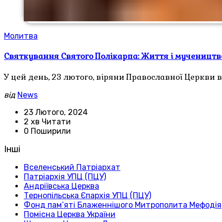
Молитва
Святкування Святого Полікарпа: Життя і мучеництв
У цей день, 23 лютого, віряни Православної Церкви
від
News
23 Лютого, 2024
2 хв Читати
0 Поширили
Інші
Вселенський Патріархат
Патріархія УПЦ (ПЦУ)
Андріївська Церква
Тернопільська Єпархія УПЦ (ПЦУ)
Фонд пам’яті Блаженнішого Митрополита Мефодія
Помісна Церква України