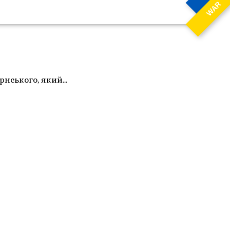
WAR
рнського, який…