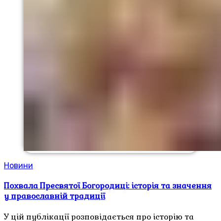
Новини
Похвала Пресвятої Богородиці: історія та значення
у православній традиції
У цій публікації розповідається про історію та