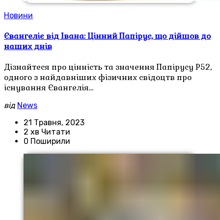
Новини
Євангеліє від Івана: Цінний Папірус, що дійшов до
наших днів
Дізнайтеся про цінність та значення Папірусу Р52,
одного з найдавніших фізичних свідоцтв про
існування Євангелія…
від
News
21 Травня, 2023
2 хв Читати
0 Поширили