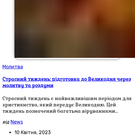
Молитва
Страсний тиждень: підготовка до Великодня через
молитву та роздуми
Страсний тиждень є найважливішим періодом для
християнства, який передує Великодню. Цей
тиждень позначений багатьма віруваннями…
від
News
10 Квітня, 2023