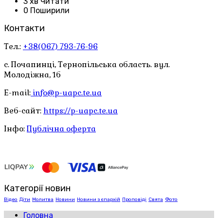
3 хв Читати
0 Поширили
Контакти
Тел.:
+38(067) 793-76-96
с. Почапинці, Тернопільська область. вул.
Молодіжна, 1б
E-mail:
info@p-uapc.te.ua
Веб-сайт:
https://p-uapc.te.ua
Інфо:
Публічна оферта
Категорії новин
Відео
Діти
Молитва
Новини
Новини з єпархій
Проповіді
Свята
Фото
Головна