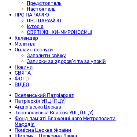
Предстоятель
Настоятель
ПРО ПАРАФІЮ
ПРО ПАРАФІЮ
Історія
СВЯТІ ЖІНКИ-МИРОНОСИЦІ
Календар
Молитва
Онлайн послуги
Запалити свічку
Записки за здоров’я та за упокій
Новини
СВЯТА
ФОТО
ВІДЕО
Вселенський Патріархат
Патріархія УПЦ (ПЦУ)
Андріївська Церква
Тернопільська Єпархія УПЦ (ПЦУ)
Фонд пам’яті Блаженнішого Митрополита
Мефодія
Помісна Церква України
Щедрик – Церковна Лавка