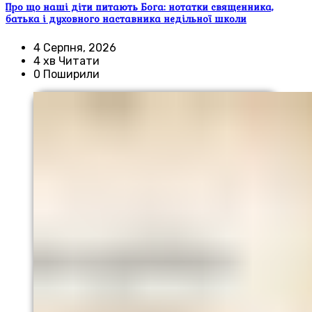
Про що наші діти питають Бога: нотатки священника,
батька і духовного наставника недільної школи
4 Серпня, 2026
4 хв Читати
0 Поширили