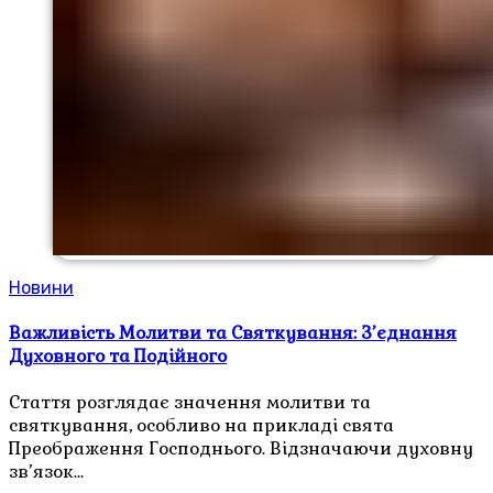
Новини
Важливість Молитви та Святкування: З’єднання
Духовного та Подійного
Стаття розглядає значення молитви та
святкування, особливо на прикладі свята
Преображення Господнього. Відзначаючи духовну
зв’язок…