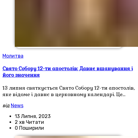
Молитва
Свято Собору 12-ти апостолів: Давнє вшанування і
його значення
13 липня святкується Свято Собору 12-ти апостолів,
яке відоме і давнє в церковному календарі. Це…
від
News
13 Липня, 2023
2 хв Читати
0 Поширили