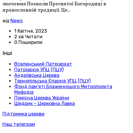
значення Похвали Пресвятої Богородиці в
православній традиції. Це…
від
News
1 Квітня, 2023
2 хв Читати
0 Поширили
Інші
Вселенський Патріархат
Патріархія УПЦ (ПЦУ)
Андріївська Церква
Тернопільська Єпархія УПЦ (ПЦУ)
Фонд пам’яті Блаженнішого Митрополита
Мефодія
Помісна Церква України
Щедрик – Церковна Лавка
Підтримка церкви
Наш телеграм