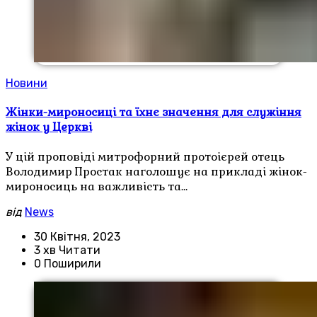
Новини
Жінки-мироносиці та їхнє значення для служіння
жінок у Церкві
У цій проповіді митрофорний протоієрей отець
Володимир Простак наголошує на прикладі жінок-
мироносиць на важливість та…
від
News
30 Квітня, 2023
3 хв Читати
0 Поширили