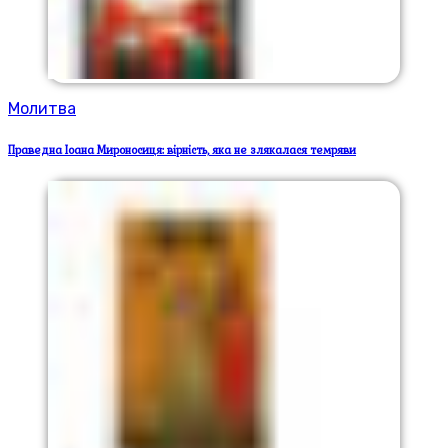
Молитва
Праведна Іоана Мироносиця: вірність, яка не злякалася темряви