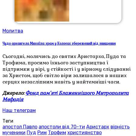
Молитва
Чудо архангела Михаїла: храм у Колосах збережений від знищення
Сьогодні, молячись до святих Аристарха, Пуда та
Трофима, просимо їхнього заступництва ї
підтримки у вірі, у стійкості і у вірному слідуванні
за Христом, щоб світло віри залишалося в наших
серцях незасліпним навіть у найтемніші часи.
Джерело:
Фонд пам’яті Блаженнішого Митрополита
Мефодія
Наш телеграм
Теги
апостол Павло
апостоли від 70-ти
Аристарх
вірність
мученики
Пуд
Рим
Трофим
християнство