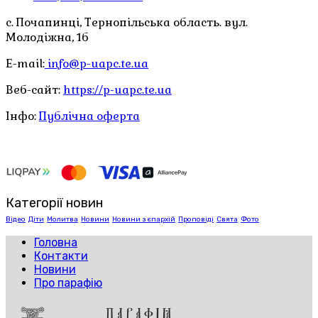
с. Почапинці, Тернопільська область. вул.
Молодіжна, 1б
E-mail:
info@p-uapc.te.ua
Веб-сайт:
https://p-uapc.te.ua
Інфо:
Публічна оферта
Категорії новин
Відео
Діти
Молитва
Новини
Новини з єпархій
Проповіді
Свята
Фото
Головна
Контакти
Новини
Про парафію