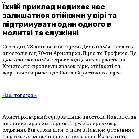
Їхній приклад надихає нас
залишатися стійкими у вірі та
підтримувати один одного в
молитві та служінні
Сьогодні, 28 квітня, святкуємо День пам’яті святих
апостолів від 70-ти Аристарха, Пуда та Трофима. Це
день світлої пам’яті трьох відданих служителів
Христа, які проявили зразок віри, стійкості та
жертовної вірності до Світла Христового Ісуса.
Наш телеграм
Аристарх, вірний супровідник апостола Павла, став
яскравим зразком вірності у місіонерському
служінні. Він стояв пліч-о-пліч з Павлом у гоніннях
та утіхах, являючи несхитність віри. Його життя