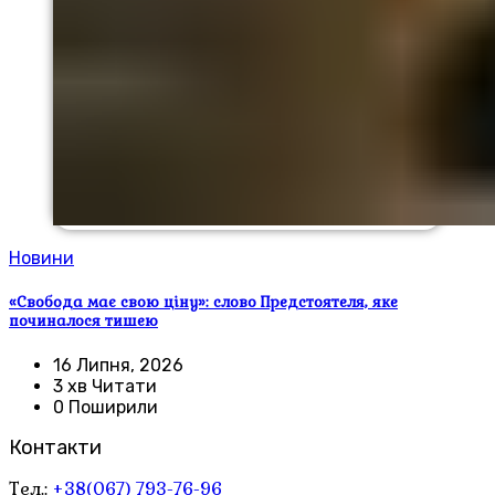
Новини
«Свобода має свою ціну»: слово Предстоятеля, яке
починалося тишею
16 Липня, 2026
3 хв Читати
0 Поширили
Контакти
Тел.:
+38(067) 793-76-96