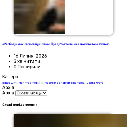
«Свобода має свою ціну»: слово Предстоятеля, яке починалося тишею
16 Липня, 2026
3 хв Читати
0 Поширили
Катерії
Відео
Діти
Молитва
Новини
Новини з єпархій
Проповіді
Свята
Фото
Архів
Архів
Схожі повідомлення