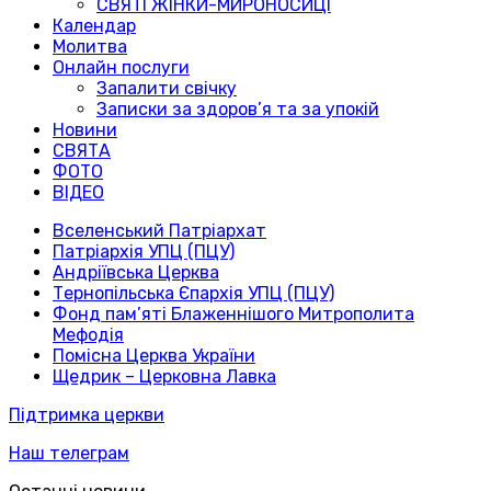
СВЯТІ ЖІНКИ-МИРОНОСИЦІ
Календар
Молитва
Онлайн послуги
Запалити свічку
Записки за здоров’я та за упокій
Новини
СВЯТА
ФОТО
ВІДЕО
Вселенський Патріархат
Патріархія УПЦ (ПЦУ)
Андріївська Церква
Тернопільська Єпархія УПЦ (ПЦУ)
Фонд пам’яті Блаженнішого Митрополита
Мефодія
Помісна Церква України
Щедрик – Церковна Лавка
Підтримка церкви
Наш телеграм