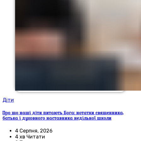
Діти
Про що наші діти питають Бога: нотатки священника,
батька і духовного наставника недільної школи
4 Серпня, 2026
4 хв Читати