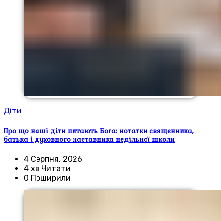
Діти
Про що наші діти питають Бога: нотатки священника,
батька і духовного наставника недільної школи
4 Серпня, 2026
4 хв Читати
0 Поширили