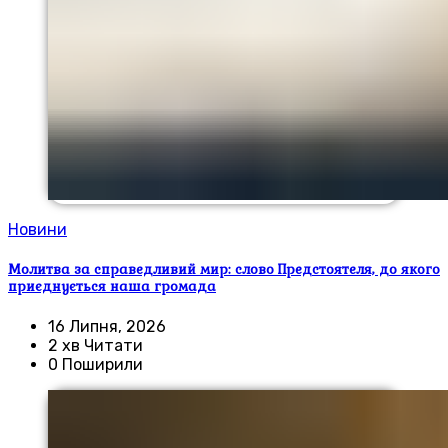
Новини
Молитва за справедливий мир: слово Предстоятеля, до якого
приєднується наша громада
16 Липня, 2026
2 хв Читати
0 Поширили