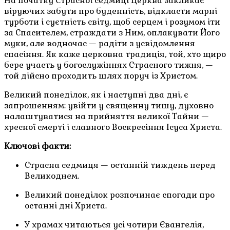
На початку Страсної седмиці Церква закликає
віруючих забути про буденність, відкласти марні
турботи і суєтність світу, щоб серцем і розумом іти
за Спасителем, страждати з Ним, оплакувати Його
муки, але водночас — радіти з усвідомлення
спасіння. Як каже церковна традиція, той, хто щиро
бере участь у богослужіннях Страсного тижня, —
той дійсно проходить шлях поруч із Христом.
Великий понеділок, як і наступні два дні, є
запрошенням: увійти у священну тишу, духовно
налаштуватися на прийняття великої Тайни —
хресної смерті і славного Воскресіння Ісуса Христа.
Ключові факти:
Страсна седмиця — останній тиждень перед
Великоднем.
Великий понеділок розпочинає спогади про
останні дні Христа.
У храмах читаються усі чотири Євангелія,