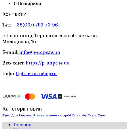
0 Поширили
Контакти
Тел.:
+38(067) 793-76-96
с. Почапинці, Тернопільська область. вул.
Молодіжна, 1б
E-mail:
info@p-uapc.te.ua
Веб-сайт:
https://p-uapc.te.ua
Інфо:
Публічна оферта
Категорії новин
Відео
Діти
Молитва
Новини
Новини з єпархій
Проповіді
Свята
Фото
Головна