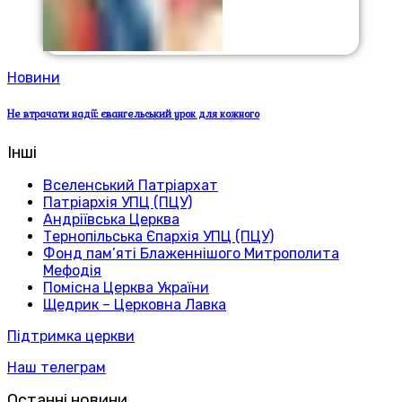
Новини
Не втрачати надії: євангельський урок для кожного
Інші
Вселенський Патріархат
Патріархія УПЦ (ПЦУ)
Андріївська Церква
Тернопільська Єпархія УПЦ (ПЦУ)
Фонд пам’яті Блаженнішого Митрополита
Мефодія
Помісна Церква України
Щедрик – Церковна Лавка
Підтримка церкви
Наш телеграм
Останні новини