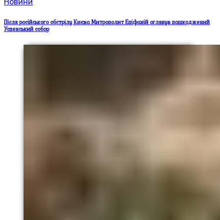
Новини
Після російського обстрілу Києва Митрополит Епіфаній оглянув пошкоджений
Успенський собор