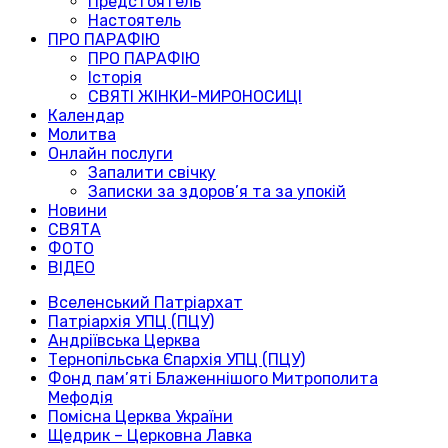
Предстоятель
Настоятель
ПРО ПАРАФІЮ
ПРО ПАРАФІЮ
Історія
СВЯТІ ЖІНКИ-МИРОНОСИЦІ
Календар
Молитва
Онлайн послуги
Запалити свічку
Записки за здоров’я та за упокій
Новини
СВЯТА
ФОТО
ВІДЕО
Вселенський Патріархат
Патріархія УПЦ (ПЦУ)
Андріївська Церква
Тернопільська Єпархія УПЦ (ПЦУ)
Фонд пам’яті Блаженнішого Митрополита
Мефодія
Помісна Церква України
Щедрик – Церковна Лавка