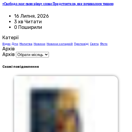
«Свобода має свою ціну»: слово Предстоятеля, яке починалося тишею
16 Липня, 2026
3 хв Читати
0 Поширили
Катерії
Відео
Діти
Молитва
Новини
Новини з єпархій
Проповіді
Свята
Фото
Архів
Архів
Схожі повідомлення