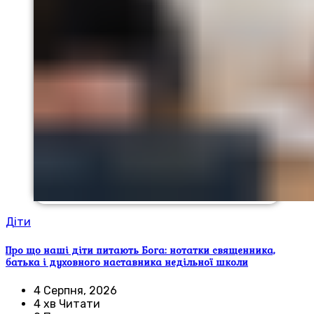
Діти
Про що наші діти питають Бога: нотатки священника,
батька і духовного наставника недільної школи
4 Серпня, 2026
4 хв Читати