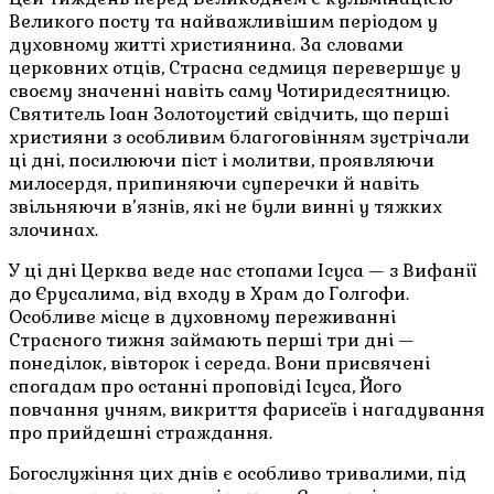
Великого посту та найважливішим періодом у
духовному житті християнина. За словами
церковних отців, Страсна седмиця перевершує у
своєму значенні навіть саму Чотиридесятницю.
Святитель Іоан Золотоустий свідчить, що перші
християни з особливим благоговінням зустрічали
ці дні, посилюючи піст і молитви, проявляючи
милосердя, припиняючи суперечки й навіть
звільняючи в’язнів, які не були винні у тяжких
злочинах.
У ці дні Церква веде нас стопами Ісуса — з Вифанії
до Єрусалима, від входу в Храм до Голгофи.
Особливе місце в духовному переживанні
Страсного тижня займають перші три дні —
понеділок, вівторок і середа. Вони присвячені
спогадам про останні проповіді Ісуса, Його
повчання учням, викриття фарисеїв і нагадування
про прийдешні страждання.
Богослужіння цих днів є особливо тривалими, під