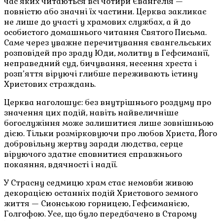
час яких читаються всі чотири Євангелія —
повністю або значні їх частини. Церква закликає
не лише до участі у храмових службах, а й до
особистого домашнього читання Святого Письма.
Саме через уважне перечитування євангельських
розповідей про зраду Юди, молитву в Гефсиманії,
неправедний суд, бичування, несення хреста і
розп’яття віруючі глибше переживають істину
Христових страждань.
Церква наголошує: без внутрішнього роздуму про
значення цих подій, навіть найвеличніше
богослужіння може залишитися лише зовнішньою
дією. Тільки розмірковуючи про любов Христа, Його
добровільну жертву заради людства, серце
віруючого здатне сповнитися справжнього
покаяння, вдячності і надії.
У Страсну седмицю храм стає немовби живою
декорацією останніх подій Христового земного
життя — Сионською горницею, Гефсиманією,
Голгофою. Усе, що було передбачено в Старому