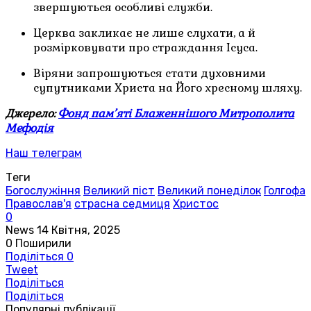
звершуються особливі служби.
Церква закликає не лише слухати, а й
розмірковувати про страждання Ісуса.
Віряни запрошуються стати духовними
супутниками Христа на Його хресному шляху.
Джерело:
Фонд пам’яті Блаженнішого Митрополита
Мефодія
Наш телеграм
Теги
Богослужіння
Великий піст
Великий понеділок
Голгофа
Православ'я
страсна седмиця
Христос
0
News
14 Квітня, 2025
0
Поширили
Поділіться
0
Tweet
Поділіться
Поділіться
Популярні публікації