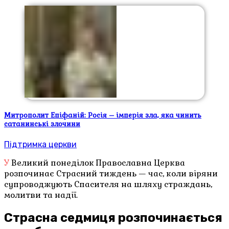
Митрополит Епіфаній: Росія – імперія зла, яка чинить
сатанинські злочини
Підтримка церкви
У Великий понеділок Православна Церква
розпочинає Страсний тиждень — час, коли віряни
супроводжують Спасителя на шляху страждань,
молитви та надії.
Страсна седмиця розпочинається