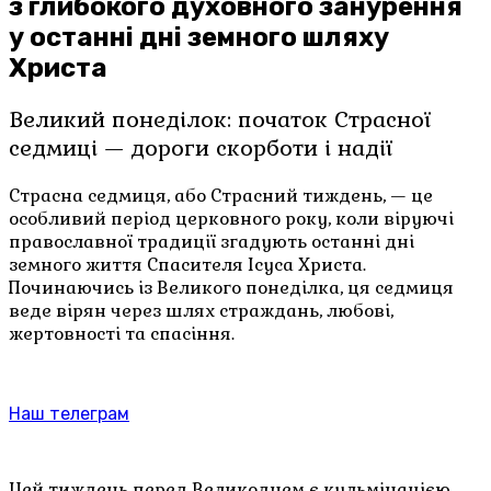
з глибокого духовного занурення
у останні дні земного шляху
Христа
Великий понеділок: початок Страсної
седмиці — дороги скорботи і надії
Страсна седмиця, або Страсний тиждень, — це
особливий період церковного року, коли віруючі
православної традиції згадують останні дні
земного життя Спасителя Ісуса Христа.
Починаючись із Великого понеділка, ця седмиця
веде вірян через шлях страждань, любові,
жертовності та спасіння.
Наш телеграм
Цей тиждень перед Великоднем є кульмінацією