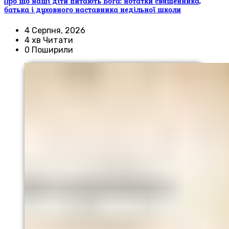
Про що наші діти питають Бога: нотатки священника,
батька і духовного наставника недільної школи
4 Серпня, 2026
4 хв Читати
0 Поширили