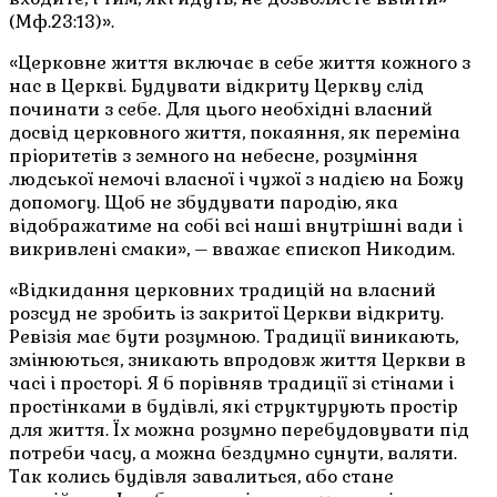
(Мф.23:13)».
«Церковне життя включає в себе життя кожного з
нас в Церкві. Будувати відкриту Церкву слід
починати з себе. Для цього необхідні власний
досвід церковного життя, покаяння, як переміна
пріоритетів з земного на небесне, розуміння
людської немочі власної і чужої з надією на Божу
допомогу. Щоб не збудувати пародію, яка
відображатиме на собі всі наші внутрішні вади і
викривлені смаки», – вважає єпископ Никодим.
«Відкидання церковних традицій на власний
розсуд не зробить із закритої Церкви відкриту.
Ревізія має бути розумною. Традиції виникають,
змінюються, зникають впродовж життя Церкви в
часі і просторі. Я б порівняв традиції зі стінами і
простінками в будівлі, які структурують простір
для життя. Їх можна розумно перебудовувати під
потреби часу, а можна бездумно сунути, валяти.
Так колись будівля завалиться, або стане