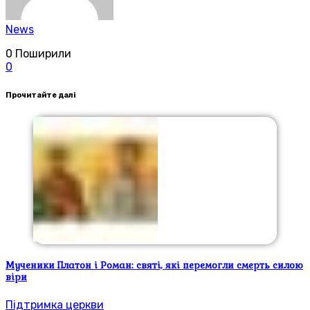
News
0
Поширили
0
Прочитайте далі
Мученики Платон і Роман: святі, які перемогли смерть силою
віри
Підтримка церкви