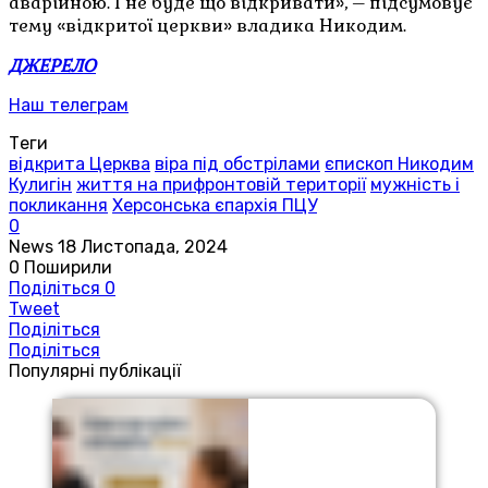
аварійною. І не буде що відкривати», – підсумовує
тему «відкритої церкви» владика Никодим.
ДЖЕРЕЛО
Наш телеграм
Теги
відкрита Церква
віра під обстрілами
єпископ Никодим
Кулигін
життя на прифронтовій території
мужність і
покликання
Херсонська єпархія ПЦУ
0
News
18 Листопада, 2024
0
Поширили
Поділіться
0
Tweet
Поділіться
Поділіться
Популярні публікації