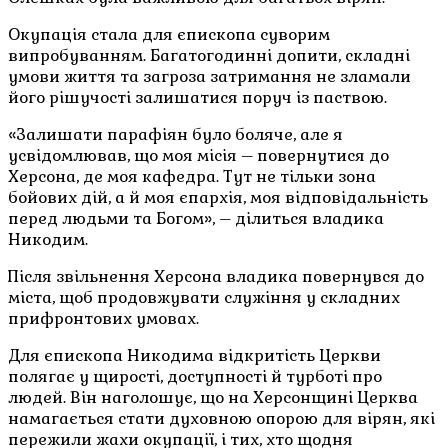
Окупація стала для єпископа суворим
випробуванням. Багатогодинні допити, складні
умови життя та загроза затримання не зламали
його рішучості залишатися поруч із паствою.
«Залишати парафіян було боляче, але я
усвідомлював, що моя місія – повернутися до
Херсона, де моя кафедра. Тут не тільки зона
бойових дій, а й моя єпархія, моя відповідальність
перед людьми та Богом», – ділиться владика
Никодим.
Після звільнення Херсона владика повернувся до
міста, щоб продовжувати служіння у складних
прифронтових умовах.
Для єпископа Никодима відкритість Церкви
полягає у щирості, доступності й турботі про
людей. Він наголошує, що на Херсонщині Церква
намагається стати духовною опорою для вірян, які
пережили жахи окупації, і тих, хто щодня