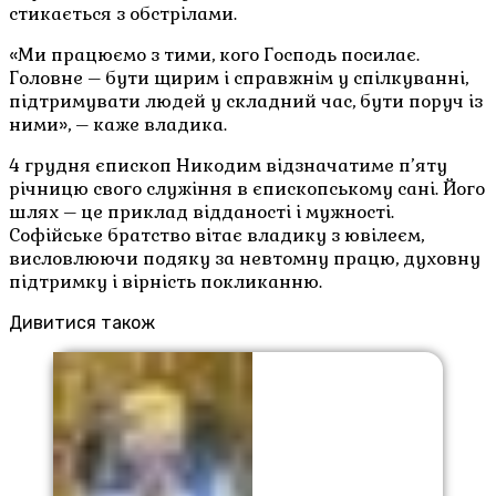
стикається з обстрілами.
«Ми працюємо з тими, кого Господь посилає.
Головне – бути щирим і справжнім у спілкуванні,
підтримувати людей у складний час, бути поруч із
ними», – каже владика.
4 грудня єпископ Никодим відзначатиме п’яту
річницю свого служіння в єпископському сані. Його
шлях – це приклад відданості і мужності.
Софійське братство вітає владику з ювілеєм,
висловлюючи подяку за невтомну працю, духовну
підтримку і вірність покликанню.
Дивитися також