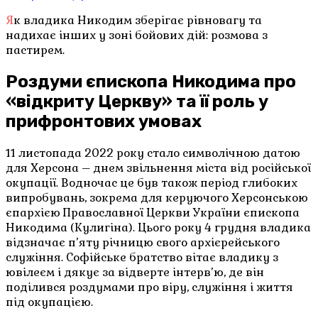
Як владика Никодим зберігає рівновагу та
надихає інших у зоні бойових дій: розмова з
пастирем.
Роздуми єпископа Никодима про
«відкриту Церкву» та її роль у
прифронтових умовах
11 листопада 2022 року стало символічною датою
для Херсона – днем звільнення міста від російської
окупації. Водночас це був також період глибоких
випробувань, зокрема для керуючого Херсонською
єпархією Православної Церкви України єпископа
Никодима (Кулигіна). Цього року 4 грудня владика
відзначає п’яту річницю свого архієрейського
служіння. Софійське братство вітає владику з
ювілеєм і дякує за відверте інтерв’ю, де він
поділився роздумами про віру, служіння і життя
під окупацією.