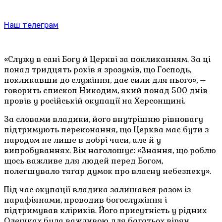
Наш телеграм
«Служу в сані Богу й Церкві за покликанням. За ці
понад тридцять років я зрозумів, що Господь,
покликавши до служіння, дає сили для нього», –
говорить єпископ Никодим, який понад 500 днів
провів у російській окупації на Херсонщині.
За словами владики, його внутрішню рівновагу
підтримують переконання, що Церква має бути з
народом не лише в добрі часи, але й у
випробуваннях. Він наголошує: «Знання, що роблю
щось важливе для людей перед Богом,
полегшувало тягар думок про власну небезпеку».
Під час окупації владика залишався разом із
парафіянами, проводив богослужіння і
підтримував кліриків. Його присутність у рідних
Олешках була важливою для багатьох вірян.