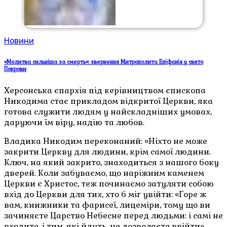
Новини
«Молитва сильніша за смерть»: звернення Митрополита Епіфанія у свято
Покрови
Херсонська єпархія під керівництвом єпископа
Никодима стає прикладом відкритої Церкви, яка
готова служити людям у найскладніших умовах,
даруючи їм віру, надію та любов.
Владика Никодим переконаний: «Ніхто не може
закрити Церкву для людини, крім самої людини.
Ключ, на який закрито, знаходиться з нашого боку
дверей. Коли забуваємо, що наріжним каменем
Церкви є Христос, теж починаємо затуляти собою
вхід до Церкви для тих, хто б міг увійти: «Горе ж
вам, книжники та фарисеї, лицеміри, тому що ви
зачиняєте Царство Небесне перед людьми: і самі не
входите, і тим, які йдуть, не дозволяєте ввійти»