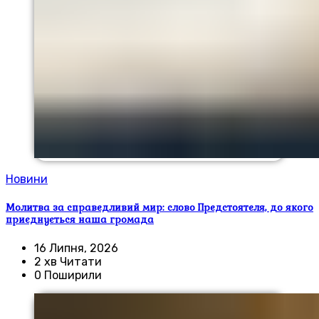
Новини
Молитва за справедливий мир: слово Предстоятеля, до якого
приєднується наша громада
16 Липня, 2026
2 хв Читати
0 Поширили