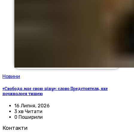
Новини
«Свобода має свою ціну»: слово Предстоятеля, яке
починалося тишею
16 Липня, 2026
3 хв Читати
0 Поширили
Контакти