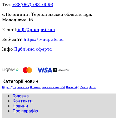
Тел.:
+38(067) 793-76-96
с. Почапинці, Тернопільська область. вул.
Молодіжна, 1б
E-mail:
info@p-uapc.te.ua
Веб-сайт:
https://p-uapc.te.ua
Інфо:
Публічна оферта
Категорії новин
Відео
Діти
Молитва
Новини
Новини з єпархій
Проповіді
Свята
Фото
Головна
Контакти
Новини
Про парафію