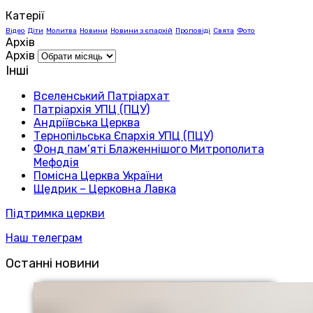
Катерії
Відео
Діти
Молитва
Новини
Новини з єпархій
Проповіді
Свята
Фото
Архів
Архів
Інші
Вселенський Патріархат
Патріархія УПЦ (ПЦУ)
Андріївська Церква
Тернопільська Єпархія УПЦ (ПЦУ)
Фонд пам’яті Блаженнішого Митрополита
Мефодія
Помісна Церква України
Щедрик – Церковна Лавка
Підтримка церкви
Наш телеграм
Останні новини