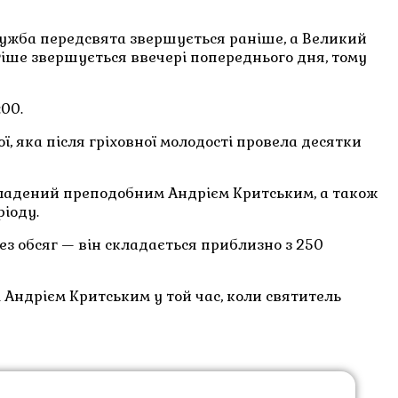
лужба передсвята звершується раніше, а Великий
тіше звершується ввечері попереднього дня, тому
00.
, яка після гріховної молодості провела десятки
кладений преподобним Андрієм Критським, а також
ріоду.
ез обсяг — він складається приблизно з 250
 Андрієм Критським у той час, коли святитель