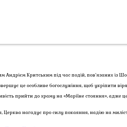
 Андрієм Критським під час подій, пов’язаних із Ш
 звершує це особливе богослужіння, щоб укріпити ві
ість прийти до храму на «Маріїне стояння», адже ц
я, Церква нагадує про силу покаяння, надію на милі