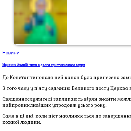
Новини
Мученик Ананій: тиха відвага християнського серця
До Константинополя цей канон було принесено самим
З того часу у п’яту седмицю Великого посту Церква
Священнослужителі закликають вірян знайти можлив
найпроникливіших упродовж усього року.
Саме в ці дні, коли піст наближається до завершенн
кожної людини.