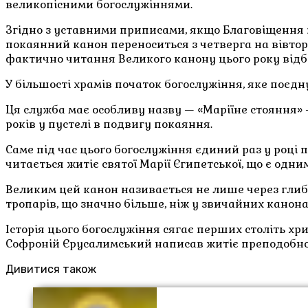
великопісними богослужіннями.
Згідно з уставними приписами, якщо Благовіщення 
покаянний канон переноситься з четверга на вівтор
фактично читання Великого канону цього року відбуд
У більшості храмів початок богослужіння, яке поєдн
Ця служба має особливу назву — «Маріїне стояння» —
років у пустелі в подвигу покаяння.
Саме під час цього богослужіння єдиний раз у роц
читається житіє святої Марії Єгипетської, що є одн
Великим цей канон називається не лише через глибин
тропарів, що значно більше, ніж у звичайних канона
Історія цього богослужіння сягає перших століть х
Софроній Єрусалимський написав житіє преподобної
Дивитися також