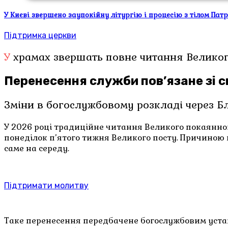
У Києві звершено заупокійну літургію і процесію з тілом Пат
Підтримка церкви
У храмах звершать повне читання Велико
Перенесення служби пов’язане зі 
Зміни в богослужбовому розкладі через Бл
У 2026 році традиційне читання Великого покаянног
понеділок п’ятого тижня Великого посту. Причиною ц
саме на середу.
Підтримати молитву
Таке перенесення передбачене богослужбовим устав