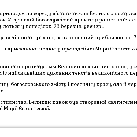
припадає на середу п’ятого тижня Великого посту, с
ок. У сучасній богослужбовій практиці рання найчас
еться у понеділок, 23 березня, увечері.
ує вечірню та утреню, запланований приблизно на 17:
 і присвячена подвигу преподобної Марії Єгипетської
і повністю прочитується Великий покаянний канон, у
им із найсильніших духовних текстів великопісного пе
у богословського змісту і поетичну красу, але й чер
х.
ристиянства. Великий канон був створений святителем
 Марії Єгипетської.