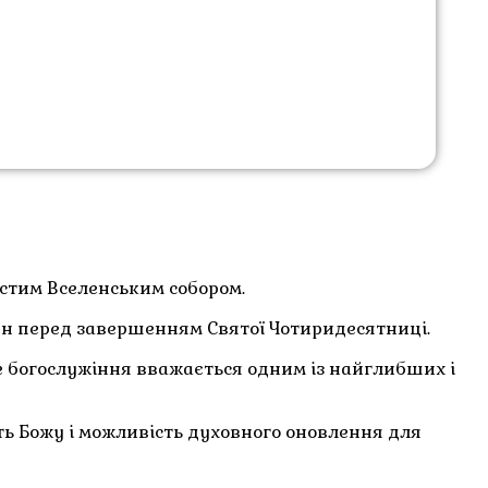
остим Вселенським собором.
рян перед завершенням Святої Чотиридесятниці.
е богослужіння вважається одним із найглибших і
сть Божу і можливість духовного оновлення для