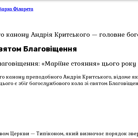
ріарха Філарета
го канону Андрія Критського — головне бог
святом Благовіщення
аговіщення: «Маріїне стояння» цього року 
о канону преподобного Андрія Критського, відоме як 
ього є збіг богослужбового кола зі святом Благовіще
ом Церкви — Типіконом, який визначає порядок звер