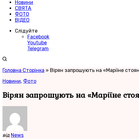
Новини
СВЯТА
ФОТО
ВІДЕО
Слідуйте
Facebook
Youtube
Telegram
Головна Сторінка
»
Вірян запрошують на «Маріїне стоян
Новини
,
Фото
Вірян запрошують на «Маріїне стоя
від
News