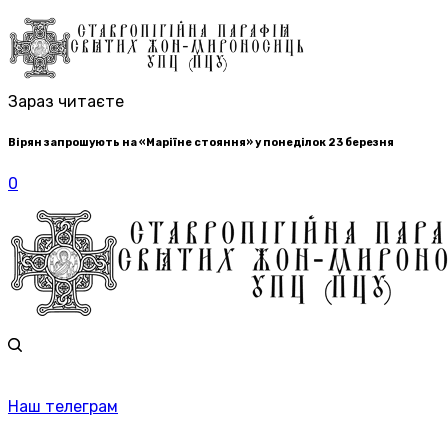
Зараз читаєте
Вірян запрошують на «Маріїне стояння» у понеділок 23 березня
0
Наш телеграм