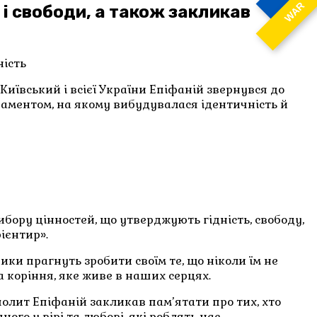
WAR
і свободи, а також закликав
ність
иївський і всієї України Епіфаній звернувся до
даментом, на якому вибудувалася ідентичність й
бору цінностей, що утверджують гідність, свободу,
ієнтир».
и прагнуть зробити своїм те, що ніколи їм не
 коріння, яке живе в наших серцях.
полит Епіфаній закликав пам’ятати про тих, хто
го у вірі та любові, які роблять нас