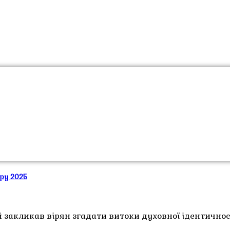
ору 2025
 закликав вірян згадати витоки духовної ідентичност