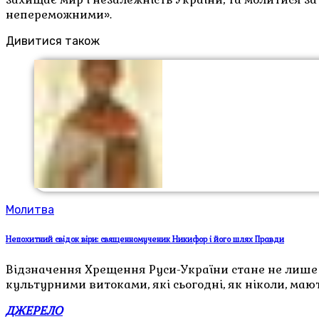
непереможними».
Дивитися також
Молитва
Непохитний свідок віри: священномученик Никифор і його шлях Правди
Відзначення Хрещення Руси-України стане не лише с
культурними витоками, які сьогодні, як ніколи, маю
ДЖЕРЕЛО