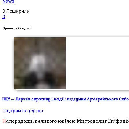
News
0
Поширили
0
Прочитайте далі
ПЦУ — Церква спротиву і надії: підсумки Архієрейського Соб
Підтримка церкви
Напередодні великого ювілею Митрополит Епіфаній