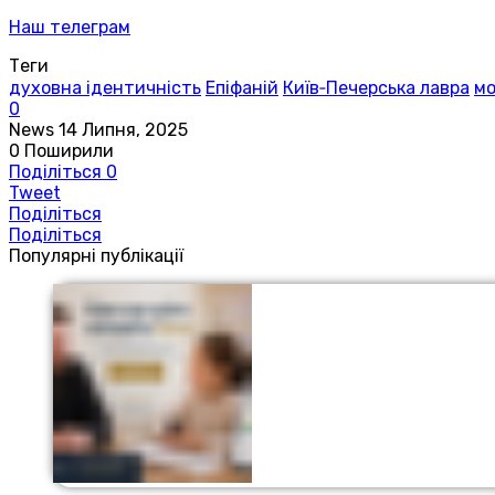
Наш телеграм
Теги
духовна ідентичність
Епіфаній
Київ‑Печерська лавра
мо
0
News
14 Липня, 2025
0
Поширили
Поділіться
0
Tweet
Поділіться
Поділіться
Популярні публікації