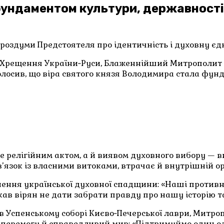
фундаментом культури, державності 
 роздуми Предстоятеля про ідентичність і духовну єд
ці Хрещення України‑Руси, Блаженнійший Митрополит К
олосив, що віра святого князя Володимира стала фун
 релігійним актом, а й виявом духовного вибору — ви
зв’язок із власними витоками, втрачає й внутрішній ор
ння української духовної спадщини: «Наші противник
ав вірян не дати забрати правду про нашу історію та
 в Успенському соборі Києво‑Печерської лаври, Митро
 перемогу й справедливий мир: «Підтримуймо один одно