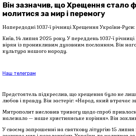
Він зазначив, що Хрещення стало 
молитися за мир і перемогу
Напередодні 1037‑ї річниці Хрещення України‑Руси:
Київ, 14 липня 2025 року. У переддень 1037‑ї річни
вірян із проникливим духовним посланням. Він наг
культура нашого народу.
Наш телеграм
Предстоятель підкреслив, що хрещення було не лише
любов і правду. Він застеріг: «Народ, який втрачає 
Митрополит висловив тривогу щодо спроб привласне
належало — наше християнське коріння». Він заклик
У своєму запрошенні на святкову літургію 15 липня
захищає мир і незалежність України, та молитися за