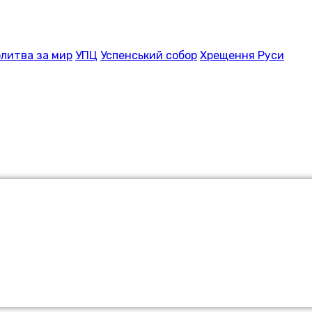
литва за мир
УПЦ
Успенський собор
Хрещення Руси