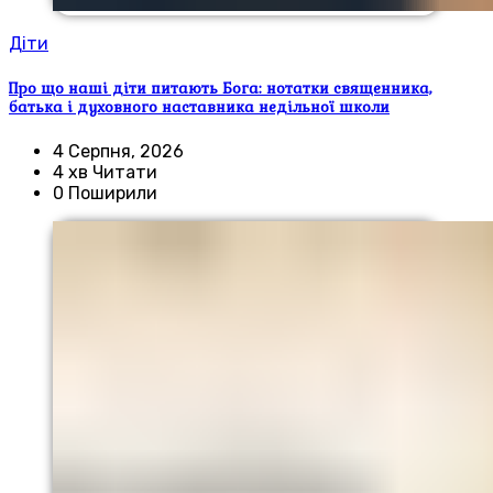
Діти
Про що наші діти питають Бога: нотатки священника,
батька і духовного наставника недільної школи
4 Серпня, 2026
4 хв Читати
0 Поширили