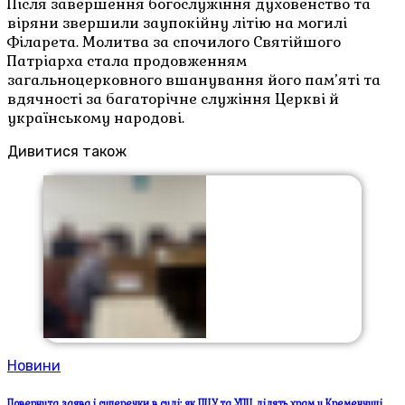
Після завершення богослужіння духовенство та
віряни звершили заупокійну літію на могилі
Філарета. Молитва за спочилого Святійшого
Патріарха стала продовженням
загальноцерковного вшанування його пам’яті та
вдячності за багаторічне служіння Церкві й
українському народові.
Дивитися також
Новини
Повернута заява і суперечки в суді: як ПЦУ та УПЦ ділять храм у Кременчуці