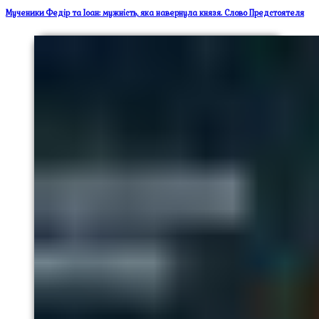
Мученики Федір та Іоан: мужність, яка навернула князя. Слово Предстоятеля