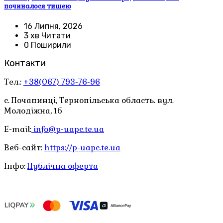
починалося тишею
16 Липня, 2026
3 хв Читати
0 Поширили
Контакти
Тел.:
+38(067) 793-76-96
с. Почапинці, Тернопільська область. вул.
Молодіжна, 1б
E-mail:
info@p-uapc.te.ua
Веб-сайт:
https://p-uapc.te.ua
Інфо:
Публічна оферта