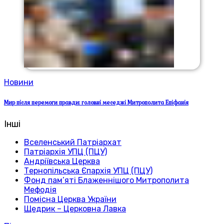
Новини
Мир після перемоги правди: головні меседжі Митрополита Епіфанія
Інші
Вселенський Патріархат
Патріархія УПЦ (ПЦУ)
Андріївська Церква
Тернопільська Єпархія УПЦ (ПЦУ)
Фонд пам’яті Блаженнішого Митрополита
Мефодія
Помісна Церква України
Щедрик – Церковна Лавка