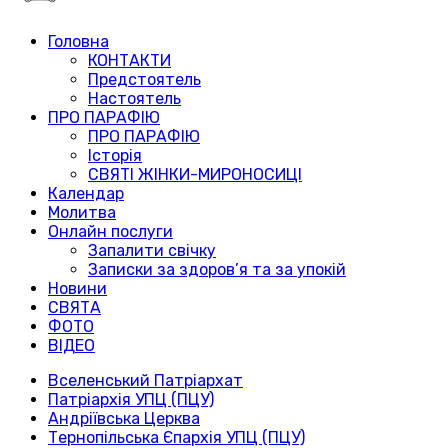
Головна
КОНТАКТИ
Предстоятель
Настоятель
ПРО ПАРАФІЮ
ПРО ПАРАФІЮ
Історія
СВЯТІ ЖІНКИ-МИРОНОСИЦІ
Календар
Молитва
Онлайн послуги
Запалити свічку
Записки за здоров’я та за упокій
Новини
СВЯТА
ФОТО
ВІДЕО
Вселенський Патріархат
Патріархія УПЦ (ПЦУ)
Андріївська Церква
Тернопільська Єпархія УПЦ (ПЦУ)