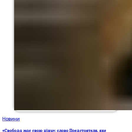
Новини
«Свобода має свою ціну»: слово Предстоятеля, яке