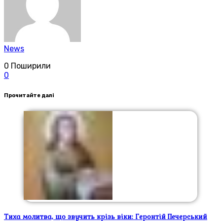
News
0
Поширили
0
Прочитайте далі
Тиха молитва, що звучить крізь віки: Геронтій Печерський