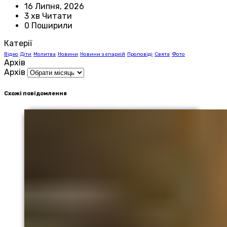
16 Липня, 2026
3 хв Читати
0 Поширили
Катерії
Відео
Діти
Молитва
Новини
Новини з єпархій
Проповіді
Свята
Фото
Архів
Архів
Схожі повідомлення