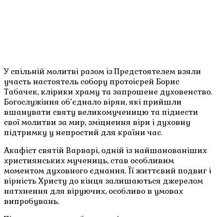
У спільній молитві разом із Предстоятелем взяли
участь настоятель собору протоієрей Борис
Табачек, клірики храму та запрошене духовенство.
Богослужіння об’єднало вірян, які прийшли
вшанувати святу великомученицю та піднести
свої молитви за мир, зміцнення віри і духовну
підтримку у непростий для країни час.
Акафіст святій Варварі, одній із найшанованіших
християнських мучениць, став особливим
моментом духовного єднання. Її життєвий подвиг і
вірність Христу до кінця залишаються джерелом
натхнення для віруючих, особливо в умовах
випробувань.