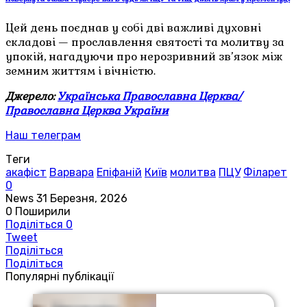
Цей день поєднав у собі дві важливі духовні
складові — прославлення святості та молитву за
упокій, нагадуючи про нерозривний зв’язок між
земним життям і вічністю.
Джерело:
Українська Православна Церква/
Православна Церква України
Наш телеграм
Теги
акафіст
Варвара
Епіфаній
Київ
молитва
ПЦУ
Філарет
0
News
31 Березня, 2026
0
Поширили
Поділіться
0
Tweet
Поділіться
Поділіться
Популярні публікації