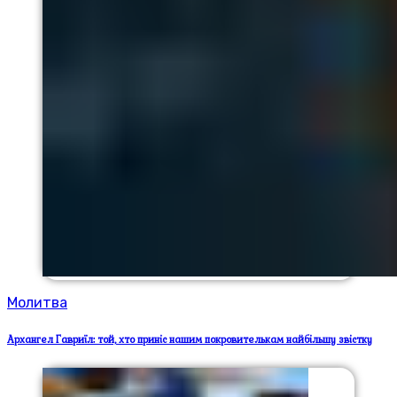
Молитва
Архангел Гавриїл: той, хто приніс нашим покровителькам найбільшу звістку