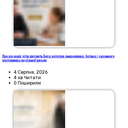
Про що наші діти питають Бога: нотатки священника, батька і духовного
наставника недільної школи
4 Серпня, 2026
4 хв Читати
0 Поширили