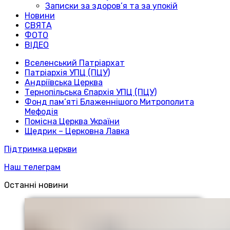
Записки за здоров’я та за упокій
Новини
СВЯТА
ФОТО
ВІДЕО
Вселенський Патріархат
Патріархія УПЦ (ПЦУ)
Андріївська Церква
Тернопільська Єпархія УПЦ (ПЦУ)
Фонд пам’яті Блаженнішого Митрополита
Мефодія
Помісна Церква України
Щедрик – Церковна Лавка
Підтримка церкви
Наш телеграм
Останні новини