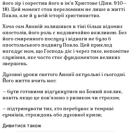
його зір і охрестив його в ім’я Христове (Діян. 9:10–
18). Цей момент став переломним не лише в житті
Павла, але й у всій історії християнства.
Хоча сам Ананій залишився в тіні більш відомих
апостолів, його роль є надзвичайно важливою. Без
його смиренного послуху і відваги не було б
апостольського подвигу Павла. Цей приклад
нагадує нам, що Господь діє і через тихе, непомітне
служіння, яке часто стає фундаментом великих
звершень.
Духовні уроки святого Ананії актуальні і сьогодні.
Його життя вчить нас:
– бути готовими відгукнутися на Божий поклик,
навіть якщо це пов’язано з ризиком чи страхом;
– підтримувати тих, хто перебуває в темряві
сумнівів, страждань або духовної кризи;
Дивитися також