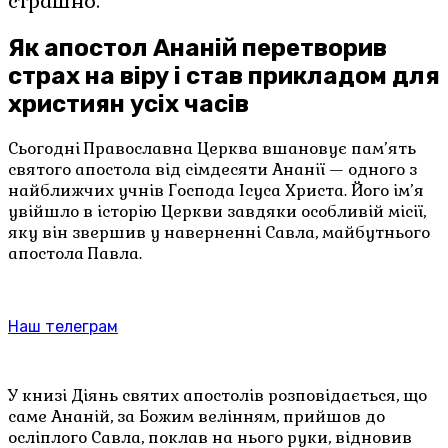
страшно.
Як апостол Ананій перетворив
страх на віру і став прикладом для
християн усіх часів
Сьогодні Православна Церква вшановує пам’ять
святого апостола від сімдесяти Ананії — одного з
найближчих учнів Господа Ісуса Христа. Його ім’я
увійшло в історію Церкви завдяки особливій місії,
яку він звершив у наверненні Савла, майбутнього
апостола Павла.
Наш телеграм
У книзі Діянь святих апостолів розповідається, що
саме Ананій, за Божим велінням, прийшов до
осліплого Савла, поклав на нього руки, відновив