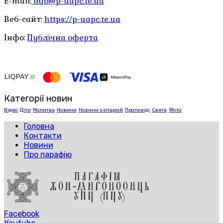
E-mail:
info@p-uapc.te.ua
Веб-сайт:
https://p-uapc.te.ua
Інфо:
Публічна оферта
Категорії новин
Відео
Діти
Молитва
Новини
Новини з єпархій
Проповіді
Свята
Фото
Головна
Контакти
Новини
Про парафію
Facebook