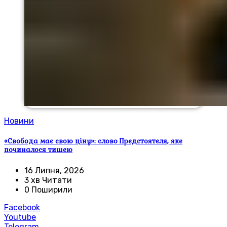
Новини
«Свобода має свою ціну»: слово Предстоятеля, яке
починалося тишею
16 Липня, 2026
3 хв Читати
0 Поширили
Facebook
Youtube
Telegram