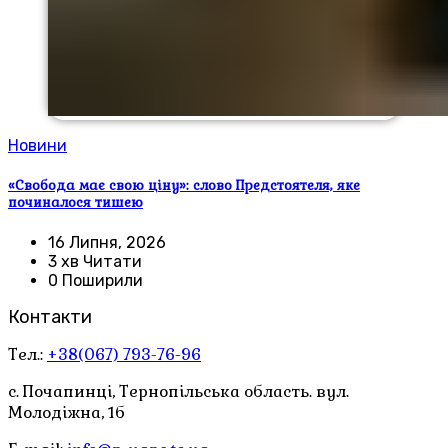
Новини
«Свобода має свою ціну»: слово Предстоятеля, яке
починалося тишею
16 Липня, 2026
3 хв Читати
0 Поширили
Контакти
Тел.:
+38(067) 793-76-96
с. Почапинці, Тернопільська область. вул.
Молодіжна, 1б