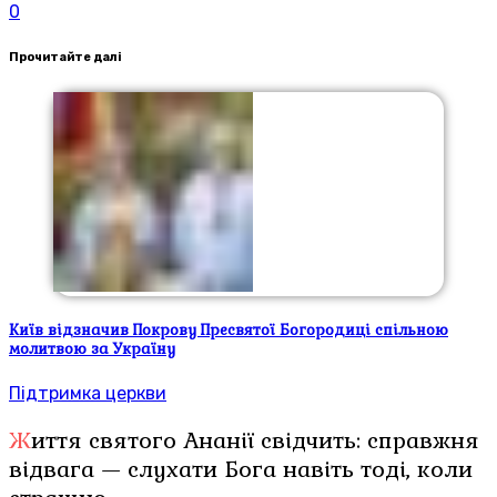
0
Прочитайте далі
Київ відзначив Покрову Пресвятої Богородиці спільною
молитвою за Україну
Підтримка церкви
Життя святого Ананії свідчить: справжня
відвага — слухати Бога навіть тоді, коли