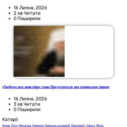
16 Липня, 2026
2 хв Читати
0 Поширили
«Свобода має свою ціну»: слово Предстоятеля, яке починалося тишею
16 Липня, 2026
3 хв Читати
0 Поширили
Катерії
Відео
Діти
Молитва
Новини
Новини з єпархій
Проповіді
Свята
Фото