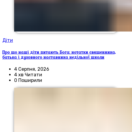
Діти
Про що наші діти питають Бога: нотатки священника,
батька і духовного наставника недільної школи
4 Серпня, 2026
4 хв Читати
0 Поширили