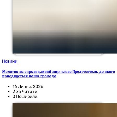
Новини
Молитва за справедливий мир: слово Предстоятеля, до якого
приєднується наша громада
16 Липня, 2026
2 хв Читати
0 Поширили