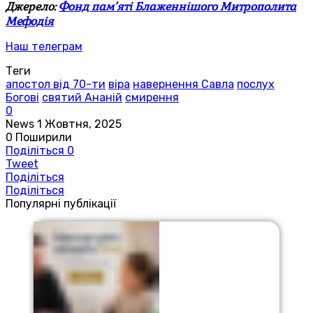
Джерело:
Фонд пам’яті Блаженнішого Митрополита
Мефодія
Наш телеграм
Теги
апостол від 70-ти
віра
навернення Савла
послух
Богові
святий Ананій
смирення
0
News
1 Жовтня, 2025
0
Поширили
Поділіться
0
Tweet
Поділіться
Поділіться
Популярні публікації