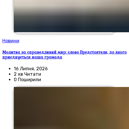
Новини
Молитва за справедливий мир: слово Предстоятеля, до якого
приєднується наша громада
16 Липня, 2026
2 хв Читати
0 Поширили