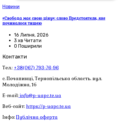
Новини
«Свобода має свою ціну»: слово Предстоятеля, яке
починалося тишею
16 Липня, 2026
3 хв Читати
0 Поширили
Контакти
Тел.:
+38(067) 793-76-96
с. Почапинці, Тернопільська область. вул.
Молодіжна, 1б
E-mail:
info@p-uapc.te.ua
Веб-сайт:
https://p-uapc.te.ua
Інфо:
Публічна оферта