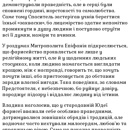
демонстрували праведність, але в серці були
сповнені гордині, жорстокості та самолюбства.
Саме тому Спаситель застерігав учнів берегтися
їхньої «закваски», бо лицемірство здатне непомітно
проникнути в душу людини і поступово отруїти
всі її думки, наміри та вчинки.
У роздумах Митрополита Епіфанія підкреслюється,
що фарисейство проявляється не лише у
релігійному житті, але й у щоденних людських
стосунках, коли людина намагається виглядати
кращою, ніж є насправді, говорить те, що хочуть
почути інші, або пристосовується до обставин
заради власної вигоди. Така поведінка, за словами
Предстоятеля, є небезпечною, бо руйнує довіру,
породжує підозру і віддаляє людину від істини.
Владика наголосив, що у стародавній Юдеї
фарисеї вважали себе особливо праведними,
дотримувалися зовнішніх обрядів і традицій, але
водночас часто нехтували милосердям, любов’ю та
справжньою вірою. Саме ця показна праведність