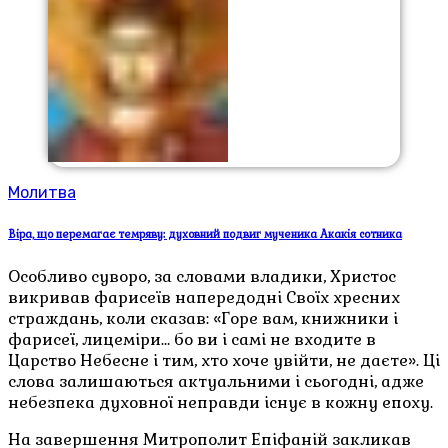
Молитва
Віра, що перемагає темряву: духовний подвиг мученика Акакія сотника
Особливо суворо, за словами владики, Христос
викривав фарисеїв напередодні Своїх хресних
страждань, коли сказав: «Горе вам, книжники і
фарисеї, лицеміри… бо ви і самі не входите в
Царство Небесне і тим, хто хоче увійти, не даєте». Ці
слова залишаються актуальними і сьогодні, адже
небезпека духовної неправди існує в кожну епоху.
На завершення Митрополит Епіфаній закликав