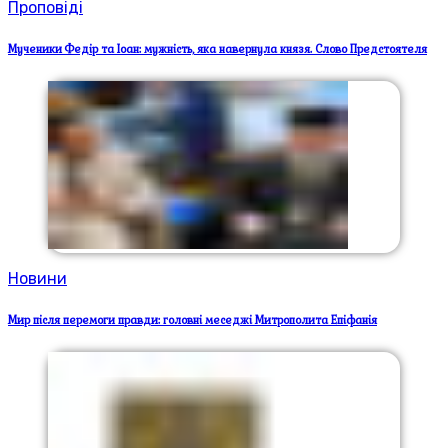
Проповіді
Мученики Федір та Іоан: мужність, яка навернула князя. Слово Предстоятеля
Новини
Мир після перемоги правди: головні меседжі Митрополита Епіфанія