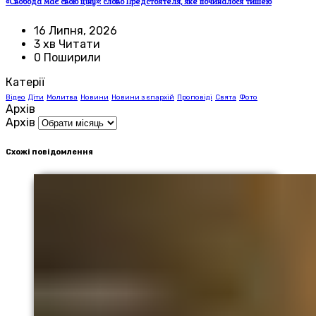
«Свобода має свою ціну»: слово Предстоятеля, яке починалося тишею
16 Липня, 2026
3 хв Читати
0 Поширили
Катерії
Відео
Діти
Молитва
Новини
Новини з єпархій
Проповіді
Свята
Фото
Архів
Архів
Схожі повідомлення