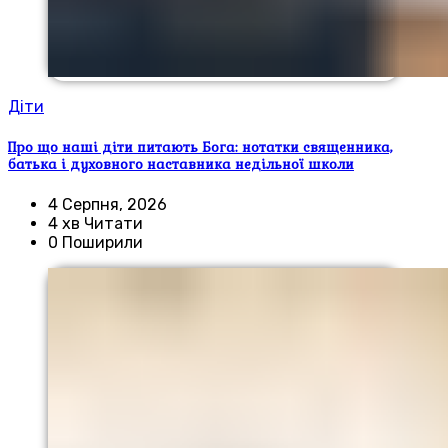
Діти
Про що наші діти питають Бога: нотатки священника,
батька і духовного наставника недільної школи
4 Серпня, 2026
4 хв Читати
0 Поширили