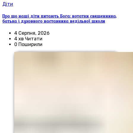
Діти
Про що наші діти питають Бога: нотатки священника,
батька і духовного наставника недільної школи
4 Серпня, 2026
4 хв Читати
0 Поширили