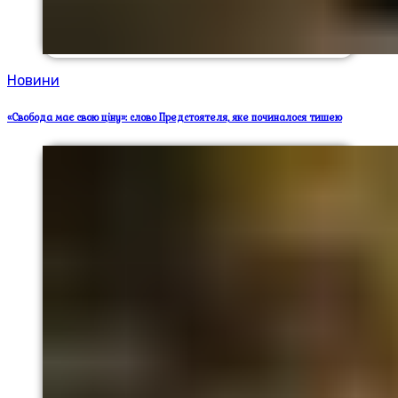
Новини
«Свобода має свою ціну»: слово Предстоятеля, яке починалося тишею