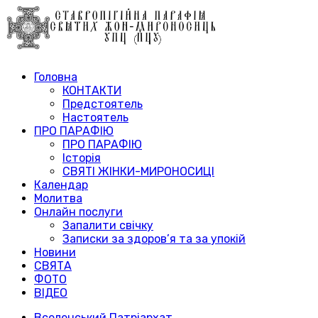
Головна
КОНТАКТИ
Предстоятель
Настоятель
ПРО ПАРАФІЮ
ПРО ПАРАФІЮ
Історія
СВЯТІ ЖІНКИ-МИРОНОСИЦІ
Календар
Молитва
Онлайн послуги
Запалити свічку
Записки за здоров’я та за упокій
Новини
СВЯТА
ФОТО
ВІДЕО
Вселенський Патріархат