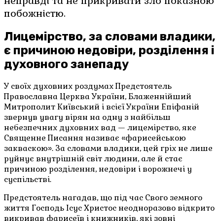
неправді та не прикривати зло показною
побожністю.
Лицемірство, за словами владики,
є причиною недовіри, розділення і
духовного занепаду
У своїх духовних роздумах Предстоятель
Православна Церква України, Блаженнійший
Митрополит Київський і всієї України Епіфаній
звернув увагу вірян на одну з найбільш
небезпечних духовних вад — лицемірство, яке
Священне Писання називає «фарисейською
закваскою». За словами владики, цей гріх не лише
руйнує внутрішній світ людини, але й стає
причиною розділення, недовіри і ворожнечі у
суспільстві.
Предстоятель нагадав, що під час Свого земного
життя Господь Ісус Христос неодноразово відкрито
викривав фарисеїв і книжників, які зовні