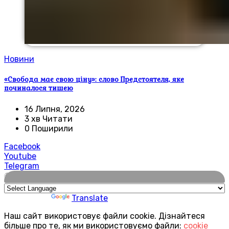
Новини
«Свобода має свою ціну»: слово Предстоятеля, яке
починалося тишею
16 Липня, 2026
3 хв Читати
0 Поширили
Facebook
Youtube
Telegram
🌍
Powered by
Translate
Наш сайт використовує файли cookie. Дізнайтеся
більше про те, як ми використовуємо файли:
cookie