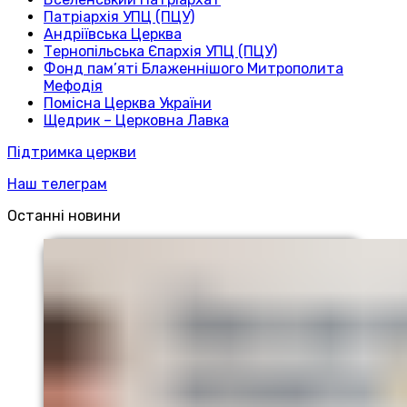
Патріархія УПЦ (ПЦУ)
Андріївська Церква
Тернопільська Єпархія УПЦ (ПЦУ)
Фонд пам’яті Блаженнішого Митрополита
Мефодія
Помісна Церква України
Щедрик – Церковна Лавка
Підтримка церкви
Наш телеграм
Останні новини