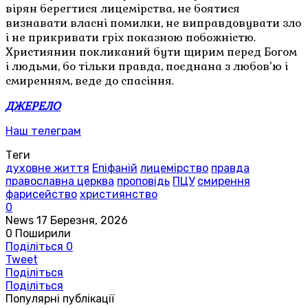
вірян берегтися лицемірства, не боятися
визнавати власні помилки, не виправдовувати зло
і не прикривати гріх показною побожністю.
Християнин покликаний бути щирим перед Богом
і людьми, бо тільки правда, поєднана з любов’ю і
смиренням, веде до спасіння.
ДЖЕРЕЛО
Наш телеграм
Теги
духовне життя
Епіфаній
лицемірство
правда
православна церква
проповідь
ПЦУ
смирення
фарисейство
християнство
0
News
17 Березня, 2026
0
Поширили
Поділіться
0
Tweet
Поділіться
Поділіться
Популярні публікації