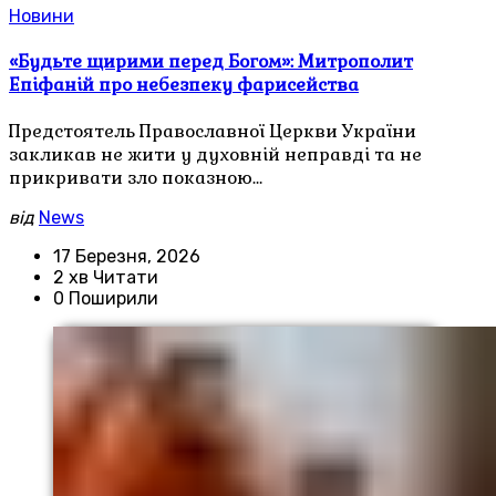
Новини
«Будьте щирими перед Богом»: Митрополит
Епіфаній про небезпеку фарисейства
Предстоятель Православної Церкви України
закликав не жити у духовній неправді та не
прикривати зло показною…
від
News
17 Березня, 2026
2 хв Читати
0 Поширили