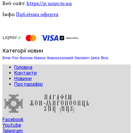
Веб-сайт:
https://p-uapc.te.ua
Інфо:
Публічна оферта
Категорії новин
Відео
Діти
Молитва
Новини
Новини з єпархій
Проповіді
Свята
Фото
Головна
Контакти
Новини
Про парафію
Facebook
Youtube
Telegram