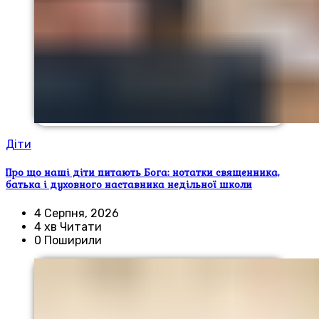
Діти
Про що наші діти питають Бога: нотатки священника,
батька і духовного наставника недільної школи
4 Серпня, 2026
4 хв Читати
0 Поширили