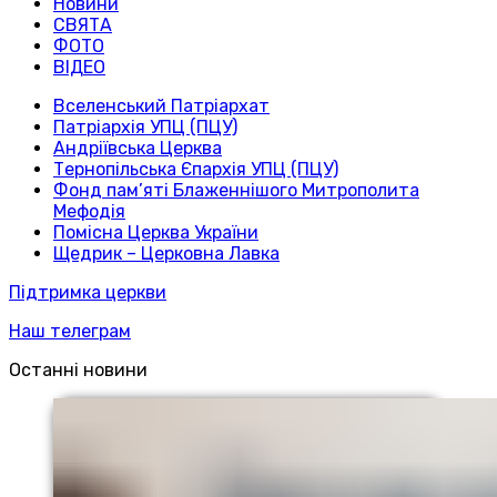
Новини
СВЯТА
ФОТО
ВІДЕО
Вселенський Патріархат
Патріархія УПЦ (ПЦУ)
Андріївська Церква
Тернопільська Єпархія УПЦ (ПЦУ)
Фонд пам’яті Блаженнішого Митрополита
Мефодія
Помісна Церква України
Щедрик – Церковна Лавка
Підтримка церкви
Наш телеграм
Останні новини