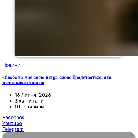
Новини
«Свобода має свою ціну»: слово Предстоятеля, яке
починалося тишею
16 Липня, 2026
3 хв Читати
0 Поширили
Facebook
Youtube
Telegram
🌍