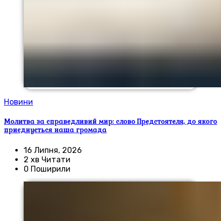
Новини
Молитва за справедливий мир: слово Предстоятеля, до якого
приєднується наша громада
16 Липня, 2026
2 хв Читати
0 Поширили