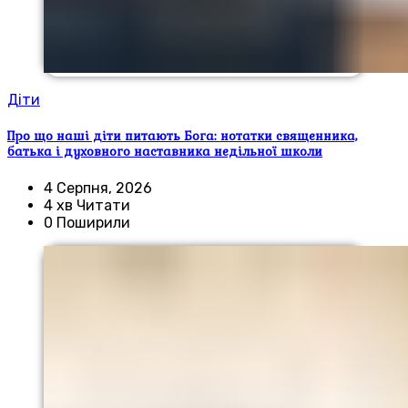
Діти
Про що наші діти питають Бога: нотатки священника,
батька і духовного наставника недільної школи
4 Серпня, 2026
4 хв Читати
0 Поширили