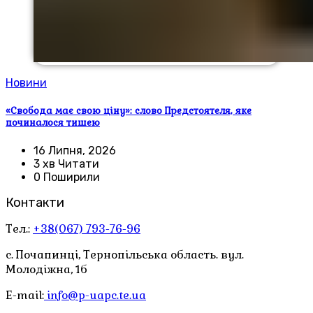
Новини
«Свобода має свою ціну»: слово Предстоятеля, яке
починалося тишею
16 Липня, 2026
3 хв Читати
0 Поширили
Контакти
Тел.:
+38(067) 793-76-96
с. Почапинці, Тернопільська область. вул.
Молодіжна, 1б
E-mail:
info@p-uapc.te.ua