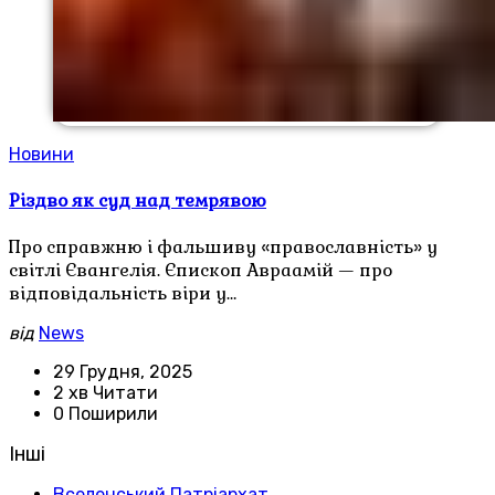
Новини
Різдво як суд над темрявою
Про справжню і фальшиву «православність» у
світлі Євангелія. Єпископ Авраамій — про
відповідальність віри у…
від
News
29 Грудня, 2025
2 хв Читати
0 Поширили
Інші
Вселенський Патріархат