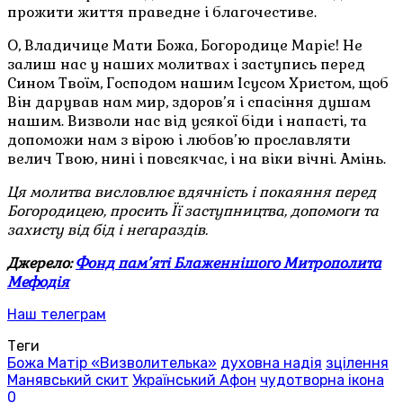
прожити життя праведне і благочестиве.
О, Владичице Мати Божа, Богородице Маріє! Не
залиш нас у наших молитвах і заступись перед
Сином Твоїм, Господом нашим Ісусом Христом, щоб
Він дарував нам мир, здоров’я і спасіння душам
нашим. Визволи нас від усякої біди і напасті, та
допоможи нам з вірою і любов’ю прославляти
велич Твою, нині і повсякчас, і на віки вічні. Амінь.
Ця молитва висловлює вдячність і покаяння перед
Богородицею, просить Її заступництва, допомоги та
захисту від бід і негараздів.
Джерело:
Фонд пам’яті Блаженнішого Митрополита
Мефодія
Наш телеграм
Теги
Божа Матір «Визволителька»
духовна надія
зцілення
Манявський скит
Український Афон
чудотворна ікона
0