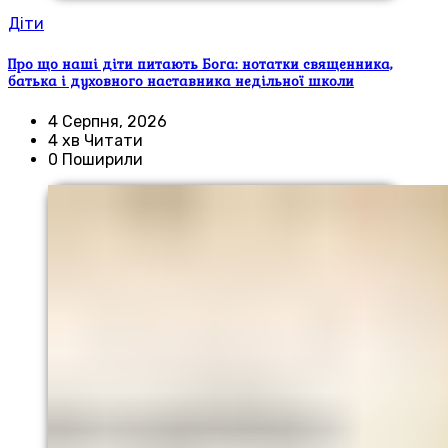
Діти
Про що наші діти питають Бога: нотатки священника,
батька і духовного наставника недільної школи
4 Серпня, 2026
4 хв Читати
0 Поширили