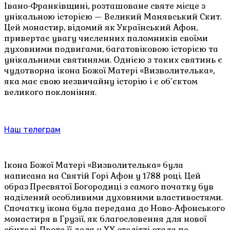
Івано-Франківщині, розташоване святе місце з
унікальною історією — Великий Манявський Скит.
Цей монастир, відомий як Український Афон,
привертає увагу численних паломників своїми
духовними подвигами, багатовіковою історією та
унікальними святинями. Однією з таких святинь є
чудотворна ікона Божої Матері «Визволителька»,
яка має свою незвичайну історію і є об’єктом
великого поклоніння.
Наш телеграм
Ікона Божої Матері «Визволителька» була
написана на Святій Горі Афон у 1788 році. Цей
образ Пресвятої Богородиці з самого початку був
наділений особливими духовними властивостями.
Спочатку ікона була передана до Ново-Афонського
монастиря в Грузії, як благословення для нової
обителі. Проте її доля у XX столітті стала по-