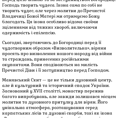
Господь творить чудеса. Ікона сама по собі не
творить чудес, але через молитви до Пречистої
Владичиці Божої Матері ми отримуємо Божу
благодать. Ця ікона особливо відома своїми
зціленнями від тяжких хвороб, включаючи
одержимість і епілепсію.
Сьогодні, звертаючись до Богородиці перед її
чудотворним образом «Визволителька», віряни
просять про визволення нашого народу від війни
та страждань, принесених російськими
окупантами. Вони сподіваються на милість
Пречистої Діви і її заступництво перед Господом.
Манявський Скит — це не тільки духовний центр,
але й культурний та історичний спадок України.
Заснований у XVII столітті, монастир пережив
багато випробувань, але завжди залишався місцем
молитви та духовного притулку для вірян. Його
унікальна атмосфера, розташування серед
карпатських лісів та духовні скарби, такі як ікона