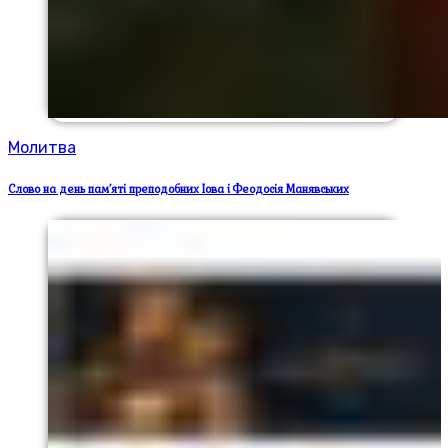
Молитва
Слово на день пам’яті преподобних Іова і Феодосія Манявських