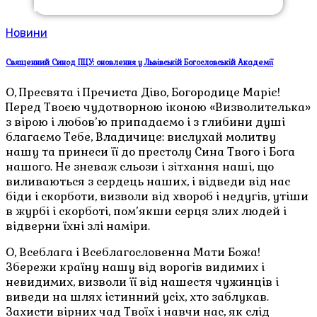
Новини
Священний Синод ПЦУ: оновлення у Львівській Богословській Академії
О, Пресвята і Пречиста Діво, Богородице Маріє!
Перед Твоєю чудотворною іконою «Визволителька»
з вірою і любов’ю припадаємо і з глибини душі
благаємо Тебе, Владичице: вислухай молитву
нашу та принеси її до престолу Сина Твого і Бога
нашого. Не зневаж сльози і зітхання наші, що
виливаються з сердець наших, і відведи від нас
біди і скорботи, визволи від хвороб і недугів, утіши
в журбі і скорботі, пом’якши серця злих людей і
відверни їхні злі наміри.
О, Всеблага і Всеблагословенна Мати Божа!
Збережи країну нашу від ворогів видимих і
невидимих, визволи її від нашестя чужинців і
виведи на шлях істинний усіх, хто заблукав.
Захисти вірних чад Твоїх і навчи нас, як слід