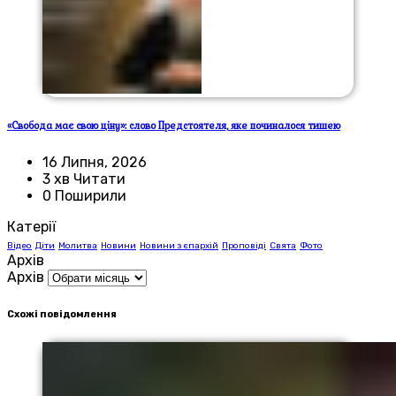
«Свобода має свою ціну»: слово Предстоятеля, яке починалося тишею
16 Липня, 2026
3 хв Читати
0 Поширили
Катерії
Відео
Діти
Молитва
Новини
Новини з єпархій
Проповіді
Свята
Фото
Архів
Архів
Схожі повідомлення