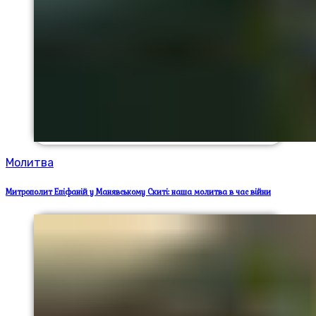
Молитва
Митрополит Епіфаній у Манявському Скиті: наша молитва в час війни