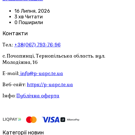
16 Липня, 2026
3 хв Читати
0 Поширили
Контакти
Тел.:
+38(067) 793-76-96
с. Почапинці, Тернопільська область. вул.
Молодіжна, 1б
E-mail:
info@p-uapc.te.ua
Веб-сайт:
https://p-uapc.te.ua
Інфо:
Публічна оферта
Категорії новин