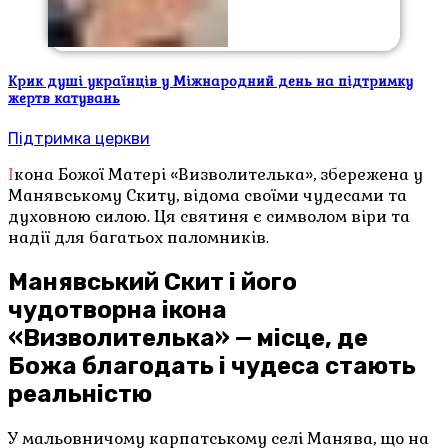
Крик душі українців у Міжнародний день на підтримку
жертв катувань
Підтримка церкви
Ікона Божої Матері «Визволителька», збережена у
Манявському Скиту, відома своїми чудесами та
духовною силою. Ця святиня є символом віри та
надії для багатьох паломників.
Манявський Скит і його
чудотворна ікона
«Визволителька» — місце, де
Божа благодать і чудеса стають
реальністю
У мальовничому карпатському селі Манява, що на