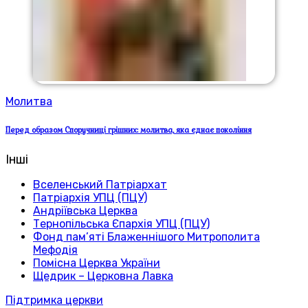
Молитва
Перед образом Споручниці грішних: молитва, яка єднає покоління
Інші
Вселенський Патріархат
Патріархія УПЦ (ПЦУ)
Андріївська Церква
Тернопільська Єпархія УПЦ (ПЦУ)
Фонд пам’яті Блаженнішого Митрополита
Мефодія
Помісна Церква України
Щедрик – Церковна Лавка
Підтримка церкви