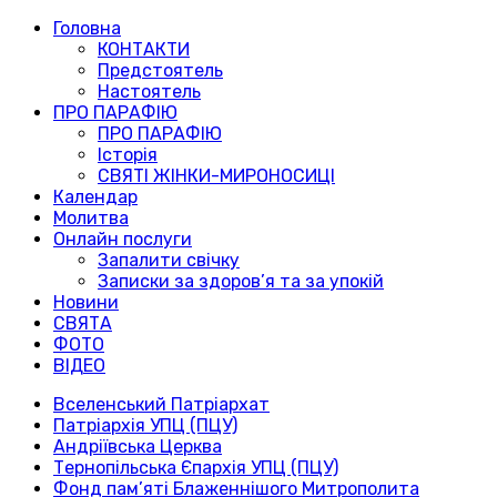
Головна
КОНТАКТИ
Предстоятель
Настоятель
ПРО ПАРАФІЮ
ПРО ПАРАФІЮ
Історія
СВЯТІ ЖІНКИ-МИРОНОСИЦІ
Календар
Молитва
Онлайн послуги
Запалити свічку
Записки за здоров’я та за упокій
Новини
СВЯТА
ФОТО
ВІДЕО
Вселенський Патріархат
Патріархія УПЦ (ПЦУ)
Андріївська Церква
Тернопільська Єпархія УПЦ (ПЦУ)
Фонд пам’яті Блаженнішого Митрополита