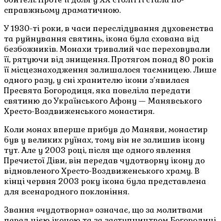
справжньому драматичною.
У 1930-ті роки, в часи переслідування духовенства
та руйнування святинь, ікона була схована від
безбожників. Монахи тривалий час переховували
її, рятуючи від знищення. Протягом понад 80 років
її місцезнаходження залишалося таємницею. Лише
одного разу, у сні хранителю ікони з’явилася
Пресвята Богородиця, яка повеліла передати
святиню до Українського Афону — Манявського
Хресто-Воздвиженського монастиря.
Коли монах вперше прибув до Маняви, монастир
був у великих руїнах, тому він не залишив ікону
тут. Але у 2003 році, після ще одного явлення
Пречистої Діви, він передав чудотворну ікону до
відновленого Хресто-Воздвиженського храму. В
кінці червня 2003 року ікона була представлена
для всенародного поклоніння.
Звання «чудотворна» означає, що за молитвами
перед цією іконою та за заступництвом Богородиці