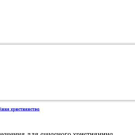
міння християнства
ї значення для сучасного християнина.