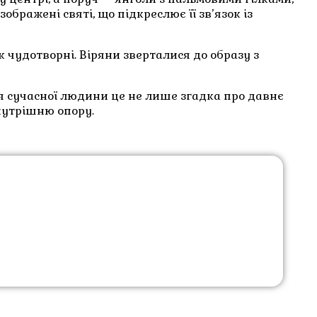
бражені святі, що підкреслює її зв’язок із
к чудотворні. Віряни зверталися до образу з
ля сучасної людини це не лише згадка про давнє
внутрішню опору.