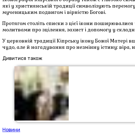
які у християнській традиції символізують перемогу 
мученицьким подвигом і вірністю Богові.
Протягом століть списки з цієї ікони поширювалися у
молитвами про зцілення, захист і допомогу у склад
У церковній традиції Кіпрську ікону Божої Матері в
чудо, але й нагадування про незмінну істину: віра, 
Дивитися також
Новини