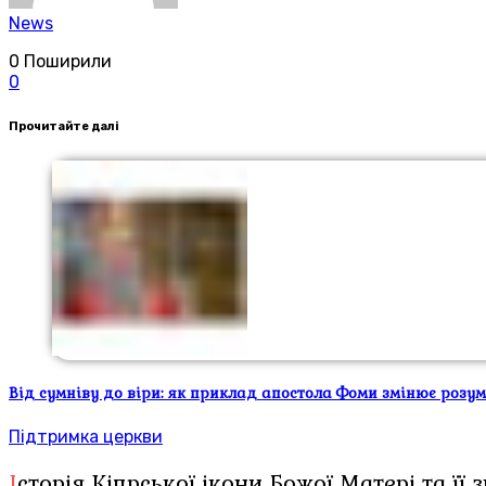
News
0
Поширили
0
Прочитайте далі
Від сумніву до віри: як приклад апостола Фоми змінює розу
Підтримка церкви
Історія Кіпрської ікони Божої Матері та ї