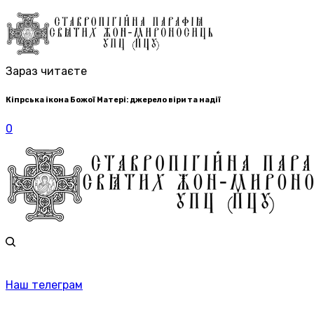
Зараз читаєте
Кіпрська ікона Божої Матері: джерело віри та надії
0
Наш телеграм