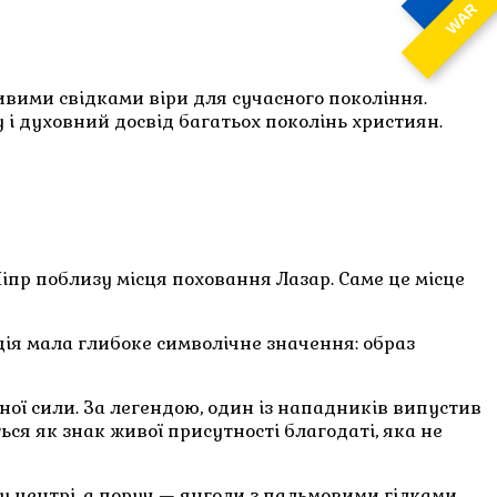
WAR
ивими свідками віри для сучасного покоління.
у і духовний досвід багатьох поколінь християн.
 Кіпр поблизу місця поховання Лазар. Саме це місце
ція мала глибоке символічне значення: образ
рної сили. За легендою, один із нападників випустив
ься як знак живої присутності благодаті, яка не
 центрі, а поруч — янголи з пальмовими гілками,