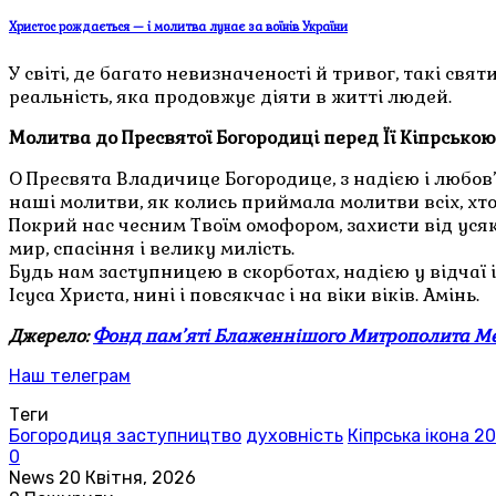
Христос рождається — і молитва лунає за воїнів України
У світі, де багато невизначеності й тривог, такі с
реальність, яка продовжує діяти в житті людей.
Молитва до Пресвятої Богородиці перед Її Кіпрсько
О Пресвята Владичице Богородице, з надією і любов
наші молитви, як колись приймала молитви всіх, хто 
Покрий нас чесним Твоїм омофором, захисти від усяко
мир, спасіння і велику милість.
Будь нам заступницею в скорботах, надією у відчаї 
Ісуса Христа, нині і повсякчас і на віки віків. Амінь.
Джерело:
Фонд пам’яті Блаженнішого Митрополита М
Наш телеграм
Теги
Богородиця заступництво
духовність
Кіпрська ікона 20
0
News
20 Квітня, 2026