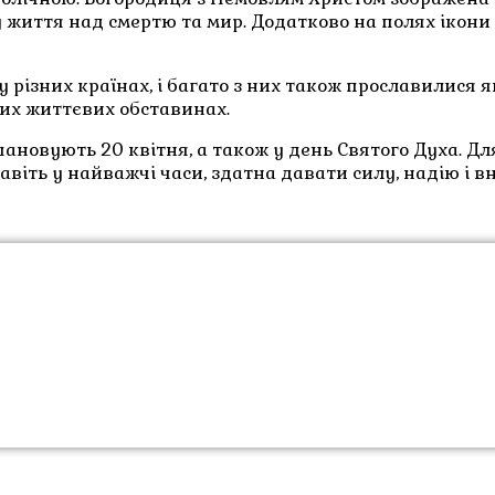
життя над смертю та мир. Додатково на полях ікони зо
 різних країнах, і багато з них також прославилися я
них життєвих обставинах.
шановують 20 квітня, а також у день Святого Духа. Д
навіть у найважчі часи, здатна давати силу, надію і 