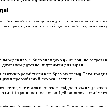
дні
гають пам’ять про події минулого, а й залишаються ж
і — образ, що поєднує в собі давню історію, символік
За переданням, її було знайдено у 392 році на острові
— джерелом духовної підтримки для вірян.
де святиню розмістили над брамою храму. Така тради
адуючи про небесний покров і захист.
тотатство, яке стало водночас і свідченням її чудотво
ородиці, і з рани потекла кров. Цей випадок сприймаєт
волічною. Богородиця з Немовлям Христом зображена у