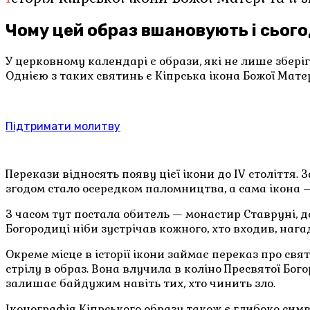
Чому цей образ вшановують і сього
У церковному календарі є образи, які не лише збері
Однією з таких святинь є Кіпрська ікона Божої Матер
Підтримати молитву
Перекази відносять появу цієї ікони до IV століття. 
згодом стало осередком паломництва, а сама ікона 
З часом тут постала обитель — монастир Ставруні, 
Богородиці ніби зустрічав кожного, хто входив, наг
Окреме місце в історії ікони займає переказ про свя
стрілу в образ. Вона влучила в коліно Пресвятої Бог
залишає байдужим навіть тих, хто чинить зло.
Іконографія Кіпрського образу також є глибоко сим