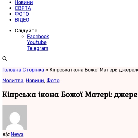
Новини
СВЯТА
ФОТО
ВІДЕО
Слідуйте
Facebook
Youtube
Telegram
Головна Сторінка
»
Кіпрська ікона Божої Матері: джерело
Молитва
,
Новини
,
Фото
Кіпрська ікона Божої Матері: джере
від
News