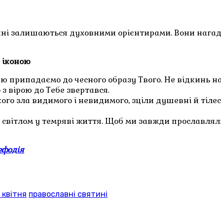
вятині залишаються духовними орієнтирами. Вони нагад
ю іконою
’ю припадаємо до чесного образу Твого. Не відкинь н
з вірою до Тебе звертався.
го зла видимого і невидимого, зціли душевні й тілесн
і світлом у темряві життя. Щоб ми завжди прославляли
ефодія
 квітня
православні святині