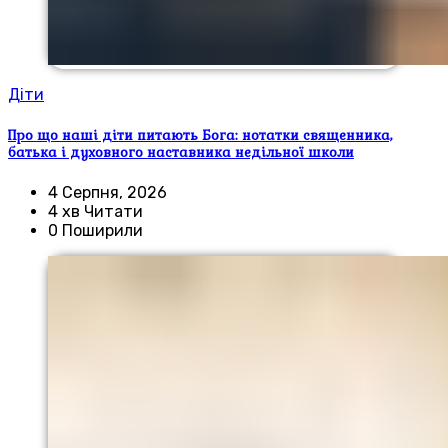
Діти
Про що наші діти питають Бога: нотатки священника,
батька і духовного наставника недільної школи
4 Серпня, 2026
4 хв Читати
0 Поширили