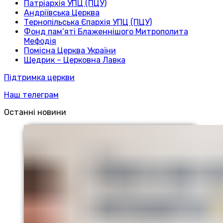
Патріархія УПЦ (ПЦУ)
Андріївська Церква
Тернопільська Єпархія УПЦ (ПЦУ)
Фонд пам’яті Блаженнішого Митрополита
Мефодія
Помісна Церква України
Щедрик – Церковна Лавка
Підтримка церкви
Наш телеграм
Останні новини