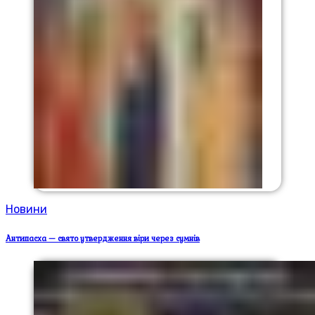
Новини
Антипасха — свято утвердження віри через сумнів