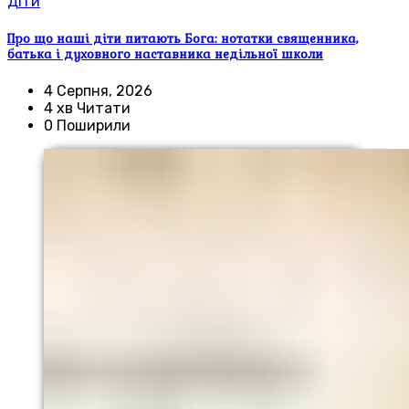
Діти
Про що наші діти питають Бога: нотатки священника,
батька і духовного наставника недільної школи
4 Серпня, 2026
4 хв Читати
0 Поширили