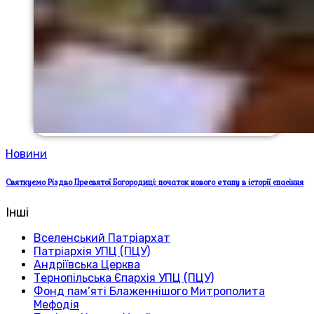
Новини
Святкуємо Різдво Пресвятої Богородиці: початок нового етапу в історії спасіння
Інші
Вселенський Патріархат
Патріархія УПЦ (ПЦУ)
Андріївська Церква
Тернопільська Єпархія УПЦ (ПЦУ)
Фонд пам’яті Блаженнішого Митрополита
Мефодія