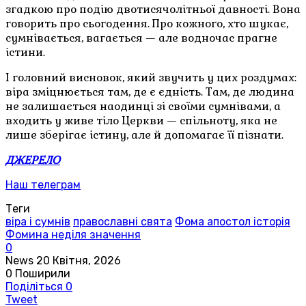
згадкою про подію двотисячолітньої давності. Вона
говорить про сьогодення. Про кожного, хто шукає,
сумнівається, вагається — але водночас прагне
істини.
І головний висновок, який звучить у цих роздумах:
віра зміцнюється там, де є єдність. Там, де людина
не залишається наодинці зі своїми сумнівами, а
входить у живе тіло Церкви — спільноту, яка не
лише зберігає істину, але й допомагає її пізнати.
ДЖЕРЕЛО
Наш телеграм
Теги
віра і сумнів
православні свята
Фома апостол історія
Фомина неділя значення
0
News
20 Квітня, 2026
0
Поширили
Поділіться
0
Tweet