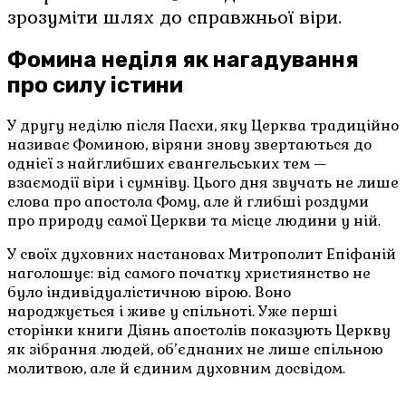
зрозуміти шлях до справжньої віри.
Фомина неділя як нагадування
про силу істини
У другу неділю після Пасхи, яку Церква традиційно
називає Фоминою, віряни знову звертаються до
однієї з найглибших євангельських тем —
взаємодії віри і сумніву. Цього дня звучать не лише
слова про апостола Фому, але й глибші роздуми
про природу самої Церкви та місце людини у ній.
У своїх духовних настановах Митрополит Епіфаній
наголошує: від самого початку християнство не
було індивідуалістичною вірою. Воно
народжується і живе у спільноті. Уже перші
сторінки книги Діянь апостолів показують Церкву
як зібрання людей, об’єднаних не лише спільною
молитвою, але й єдиним духовним досвідом.