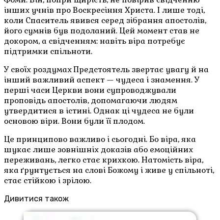
інших учнів про Воскресіння Христа. І лише тоді,
коли Спаситель явився серед зібрання апостолів,
його сумнів був подоланий. Цей момент став не
докором, а свідченням: навіть віра потребує
підтримки спільноти.
У своїх роздумах Предстоятель звертає увагу й на
інший важливий аспект — чудеса і знамення. У
перші часи Церкви вони супроводжували
проповідь апостолів, допомагаючи людям
утвердитися в істині. Однак ці чудеса не були
основою віри. Вони були її плодом.
Це принципово важливо і сьогодні. Бо віра, яка
шукає лише зовнішніх доказів або емоційних
переживань, легко стає крихкою. Натомість віра,
яка ґрунтується на слові Божому і живе у спільноті,
стає стійкою і зрілою.
Дивитися також