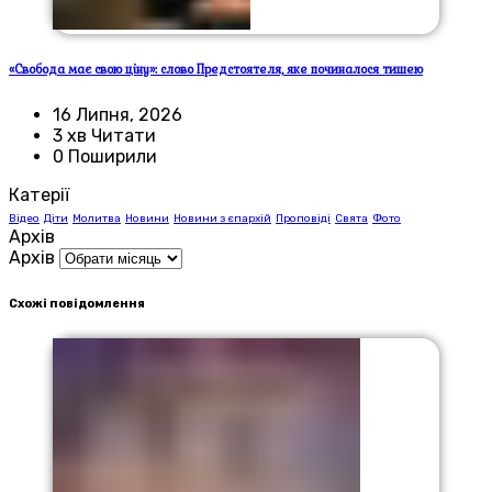
«Свобода має свою ціну»: слово Предстоятеля, яке починалося тишею
16 Липня, 2026
3 хв Читати
0 Поширили
Катерії
Відео
Діти
Молитва
Новини
Новини з єпархій
Проповіді
Свята
Фото
Архів
Архів
Схожі повідомлення