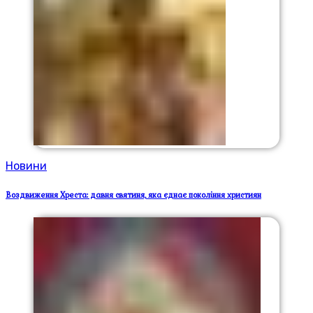
Новини
Воздвиження Хреста: давня святиня, яка єднає покоління християн