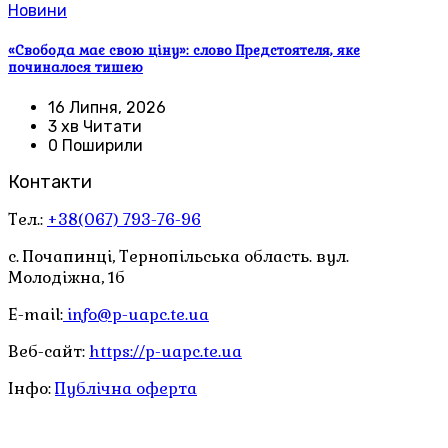
Новини
«Свобода має свою ціну»: слово Предстоятеля, яке
починалося тишею
16 Липня, 2026
3 хв Читати
0 Поширили
Контакти
Тел.:
+38(067) 793-76-96
с. Почапинці, Тернопільська область. вул.
Молодіжна, 1б
E-mail:
info@p-uapc.te.ua
Веб-сайт:
https://p-uapc.te.ua
Інфо:
Публічна оферта