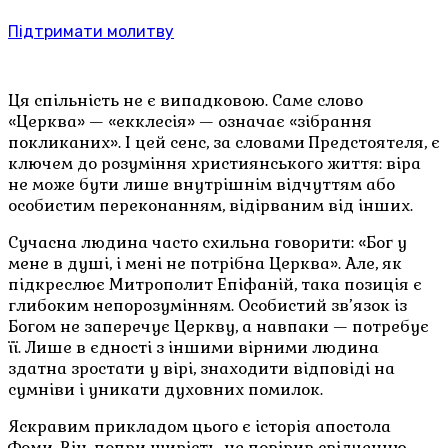
Підтримати молитву
Ця спільність не є випадковою. Саме слово
«Церква» — «екклесія» — означає «зібрання
покликаних». І цей сенс, за словами Предстоятеля, є
ключем до розуміння християнського життя: віра
не може бути лише внутрішнім відчуттям або
особистим переконанням, відірваним від інших.
Сучасна людина часто схильна говорити: «Бог у
мене в душі, і мені не потрібна Церква». Але, як
підкреслює Митрополит Епіфаній, така позиція є
глибоким непорозумінням. Особистий зв’язок із
Богом не заперечує Церкву, а навпаки — потребує
її. Лише в єдності з іншими вірними людина
здатна зростати у вірі, знаходити відповіді на
сумніви і уникати духовних помилок.
Яскравим прикладом цього є історія апостола
Фоми. Він, попри щирість, не повірив свідченню