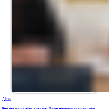
Діти
Про що наші діти питають Бога: нотатки священника,