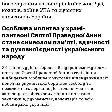
богослужіння за лицарів Київської Русі,
козаків, воїнів УПА та сучасних
захисників України.
Особлива молитва у храмі-
пантеоні Святої Праведної Анни
стане символом пам’яті, вдячності
та духовної єдності українського
народу
23 травня, у День Героїв, у Всеукраїнському храмі-
пантеоні Святої Праведної Анни в селі Лішня
відбудеться особливе молитовне вшанування всіх
поколінь українських борців за свободу та
незалежність держави. До спільної молитви
запрошують військових, родини полеглих
захисників, духовенство, волонтерів та всіх
небайдужих українців.