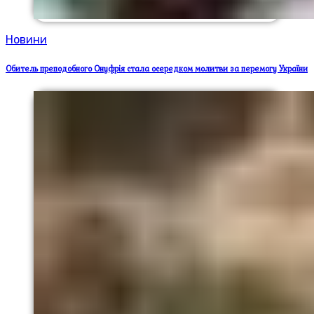
Новини
Обитель преподобного Онуфрія стала осередком молитви за перемогу України