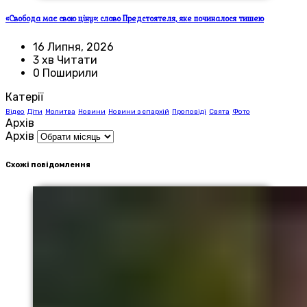
«Свобода має свою ціну»: слово Предстоятеля, яке починалося тишею
16 Липня, 2026
3 хв Читати
0 Поширили
Катерії
Відео
Діти
Молитва
Новини
Новини з єпархій
Проповіді
Свята
Фото
Архів
Архів
Схожі повідомлення