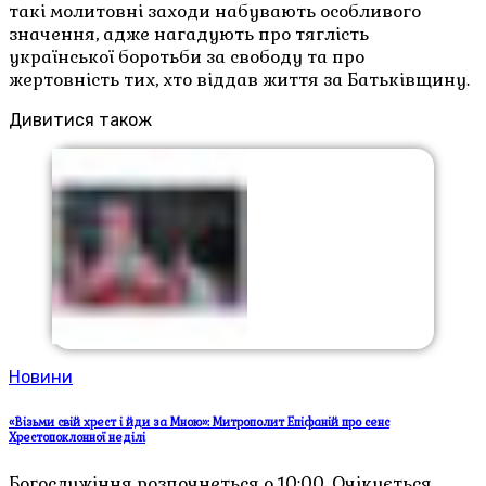
такі молитовні заходи набувають особливого
значення, адже нагадують про тяглість
української боротьби за свободу та про
жертовність тих, хто віддав життя за Батьківщину.
Дивитися також
Новини
«Візьми свій хрест і йди за Мною»: Митрополит Епіфаній про сенс
Хрестопоклонної неділі
Богослужіння розпочнеться о 10:00. Очікується