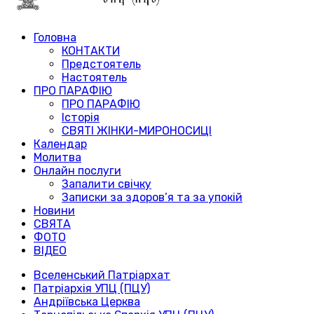
Головна
КОНТАКТИ
Предстоятель
Настоятель
ПРО ПАРАФІЮ
ПРО ПАРАФІЮ
Історія
СВЯТІ ЖІНКИ-МИРОНОСИЦІ
Календар
Молитва
Онлайн послуги
Запалити свічку
Записки за здоров’я та за упокій
Новини
СВЯТА
ФОТО
ВІДЕО
Вселенський Патріархат
Патріархія УПЦ (ПЦУ)
Андріївська Церква