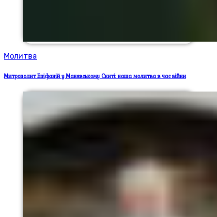
Молитва
Митрополит Епіфаній у Манявському Скиті: наша молитва в час війни