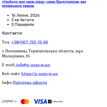
«Свобода має свою ціну»: слово Предстоятеля, яке
починалося тишею
16 Липня, 2026
3 хв Читати
0 Поширили
Контакти
Тел.:
+38(067) 793-76-96
с. Почапинці, Тернопільська область. вул.
Молодіжна, 1б
E-mail:
info@p-uapc.te.ua
Веб-сайт:
https://p-uapc.te.ua
Інфо:
Публічна оферта