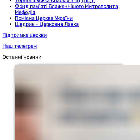
Тернопільська Єпархія УПЦ (ПЦУ)
Фонд пам’яті Блаженнішого Митрополита
Мефодія
Помісна Церква України
Щедрик – Церковна Лавка
Підтримка церкви
Наш телеграм
Останні новини