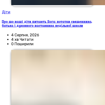
Діти
Про що наші діти питають Бога: нотатки священника,
батька і духовного наставника недільної школи
4 Серпня, 2026
4 хв Читати
0 Поширили