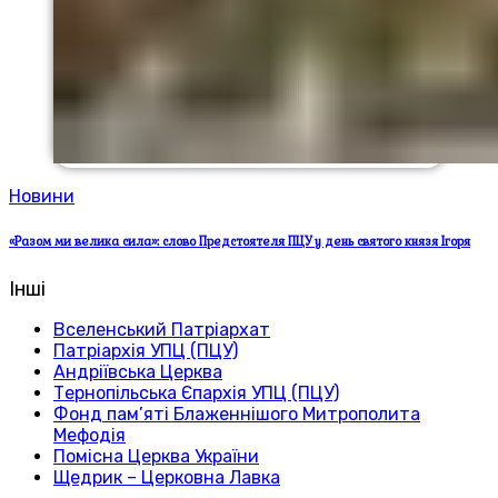
Новини
«Разом ми велика сила»: слово Предстоятеля ПЦУ у день святого князя Ігоря
Інші
Вселенський Патріархат
Патріархія УПЦ (ПЦУ)
Андріївська Церква
Тернопільська Єпархія УПЦ (ПЦУ)
Фонд пам’яті Блаженнішого Митрополита
Мефодія
Помісна Церква України
Щедрик – Церковна Лавка