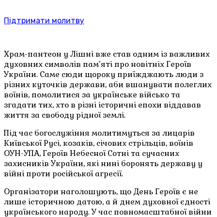
Підтримати молитву
Храм-пантеон у Лішні вже став одним із важливих
духовних символів пам’яті про новітніх Героїв
України. Саме сюди щороку приїжджають люди з
різних куточків держави, аби вшанувати полеглих
воїнів, помолитися за українське військо та
згадати тих, хто в різні історичні епохи віддавав
життя за свободу рідної землі.
Під час богослужіння молитимуться за лицарів
Київської Русі, козаків, січових стрільців, воїнів
ОУН-УПА, Героїв Небесної Сотні та сучасних
захисників України, які нині боронять державу у
війні проти російської агресії.
Організатори наголошують, що День Героїв є не
лише історичною датою, а й днем духовної єдності
українського народу. У час повномасштабної війни