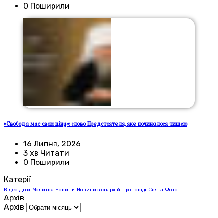
0 Поширили
«Свобода має свою ціну»: слово Предстоятеля, яке починалося тишею
16 Липня, 2026
3 хв Читати
0 Поширили
Катерії
Відео
Діти
Молитва
Новини
Новини з єпархій
Проповіді
Свята
Фото
Архів
Архів