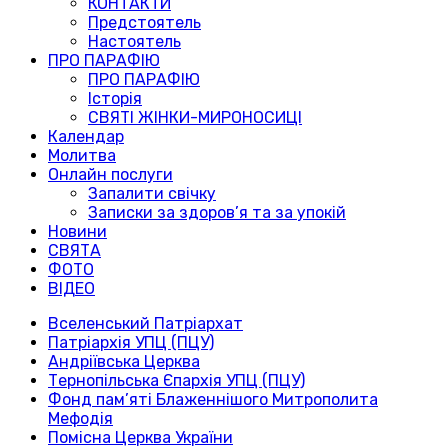
КОНТАКТИ
Предстоятель
Настоятель
ПРО ПАРАФІЮ
ПРО ПАРАФІЮ
Історія
СВЯТІ ЖІНКИ-МИРОНОСИЦІ
Календар
Молитва
Онлайн послуги
Запалити свічку
Записки за здоров’я та за упокій
Новини
СВЯТА
ФОТО
ВІДЕО
Вселенський Патріархат
Патріархія УПЦ (ПЦУ)
Андріївська Церква
Тернопільська Єпархія УПЦ (ПЦУ)
Фонд пам’яті Блаженнішого Митрополита
Мефодія
Помісна Церква України