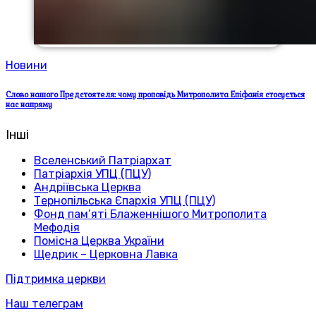
Новини
Слово нашого Предстоятеля: чому проповідь Митрополита Епіфанія стосується
нас напряму
Інші
Вселенський Патріархат
Патріархія УПЦ (ПЦУ)
Андріївська Церква
Тернопільська Єпархія УПЦ (ПЦУ)
Фонд пам’яті Блаженнішого Митрополита
Мефодія
Помісна Церква України
Щедрик – Церковна Лавка
Підтримка церкви
Наш телеграм