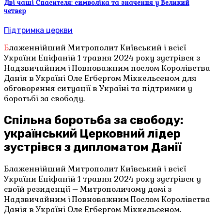
Дві чаші Спасителя: символіка та значення у Великий
четвер
Підтримка церкви
Блаженнійший Митрополит Київський і всієї
України Епіфаній 1 травня 2024 року зустрівся з
Надзвичайним і Повноважним послом Королівства
Данія в Україні Оле Егбергом Міккельсеном для
обговорення ситуації в Україні та підтримки у
боротьбі за свободу.
Спільна боротьба за свободу:
український Церковний лідер
зустрівся з дипломатом Данії
Блаженнійший Митрополит Київський і всієї
України Епіфаній 1 травня 2024 року зустрівся у
своїй резиденції – Митрополичому домі з
Надзвичайним і Повноважним Послом Королівства
Данія в Україні Оле Егбергом Міккельсеном.