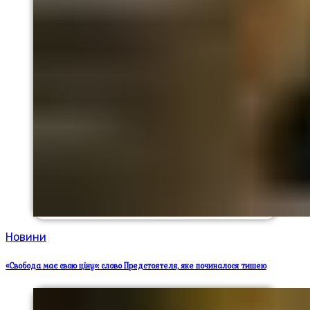
Новини
«Свобода має свою ціну»: слово Предстоятеля, яке починалося тишею