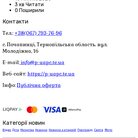
3 хв Читати
0 Поширили
Контакти
Тел.:
+38(067) 793-76-96
с. Почапинці, Тернопільська область. вул.
Молодіжна, 1б
E-mail:
info@p-uapc.te.ua
Веб-сайт:
https://p-uapc.te.ua
Інфо:
Публічна оферта
Категорії новин
Відео
Діти
Молитва
Новини
Новини з єпархій
Проповіді
Свята
Фото