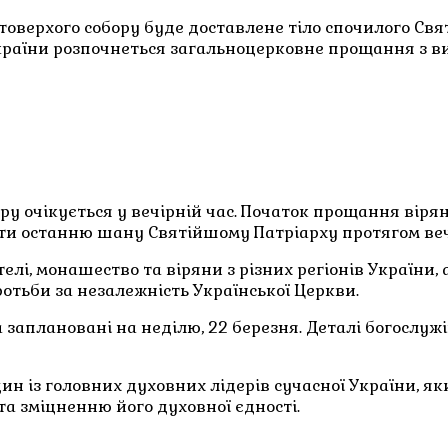
оверхого собору буде доставлене тіло спочилого Свят
України розпочнеться загальноцерковне прощання з в
у очікується у вечірній час. Початок прощання віря
ти останню шану Святійшому Патріарху протягом вечо
лі, монашество та віряни з різних регіонів України,
отьби за незалежність Української Церкви.
 заплановані на неділю, 22 березня. Деталі богослуж
дин із головних духовних лідерів сучасної України, 
та зміцненню його духовної єдності.