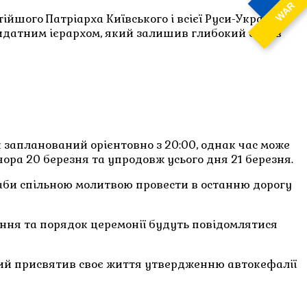
WAR
ійшого Патріарха Київського і всієї Руси-України
идатним ієрархом, який залишив глибокий слід в
н запланований орієнтовно з 20:00, однак час може
ра 20 березня та упродовж усього дня 21 березня.
 аби спільною молитвою провести в останню дорогу
іння та порядок церемонії будуть повідомлятися
який присвятив своє життя утвердженню автокефалії