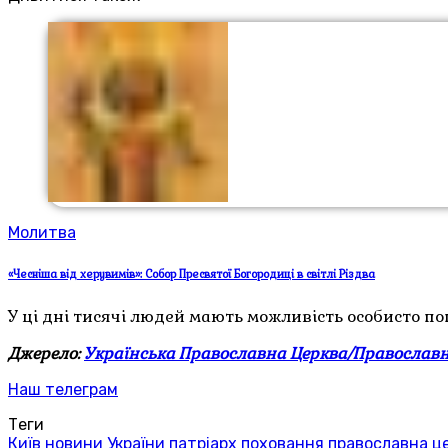
Молитва
«Чесніша від херувимів»: Собор Пресвятої Богородиці в світлі Різдва
У ці дні тисячі людей мають можливість особисто поп
Джерело:
Українська Православна Церква/Православн
Наш телеграм
Теги
Київ
новини України
патріарх
поховання
православна ц