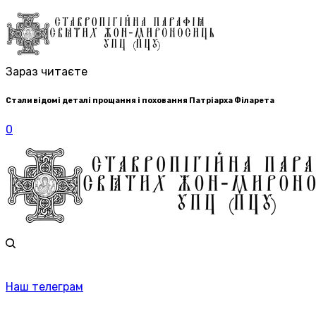
Зараз читаєте
Стали відомі деталі прощання і поховання Патріарха Філарета
0
Наш телеграм