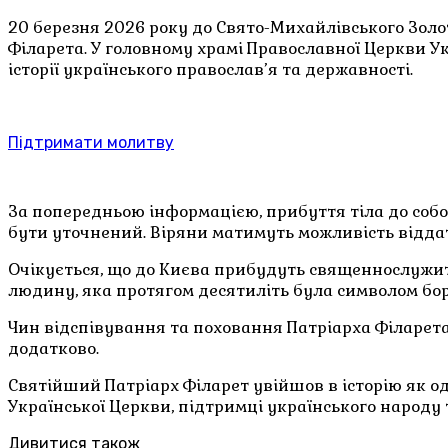
20 березня 2026 року до Свято-Михайлівського Золот
Філарета. У головному храмі Православної Церкви 
історії українського православ’я та державності.
Підтримати молитву
За попередньою інформацією, прибуття тіла до собор
бути уточнений. Віряни матимуть можливість відда
Очікується, що до Києва прибудуть священнослужите
людину, яка протягом десятиліть була символом бор
Чин відспівування та поховання Патріарха Філарета
додатково.
Святійший Патріарх Філарет увійшов в історію як о
Української Церкви, підтримці українського народу 
Дивитися також