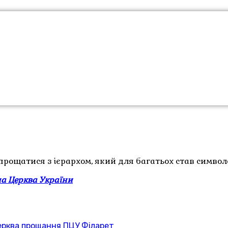
рощатися з ієрархом, який для багатьох став символом
а Церква України
ерква
прощання
ПЦУ
Філарет