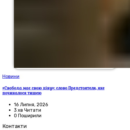
Новини
«Свобода має свою ціну»: слово Предстоятеля, яке
починалося тишею
16 Липня, 2026
3 хв Читати
0 Поширили
Контакти