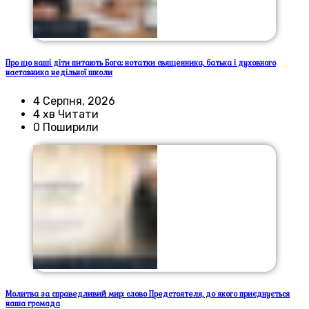
Про що наші діти питають Бога: нотатки священника, батька і духовного
наставника недільної школи
4 Серпня, 2026
4 хв Читати
0 Поширили
Молитва за справедливий мир: слово Предстоятеля, до якого приєднується
наша громада