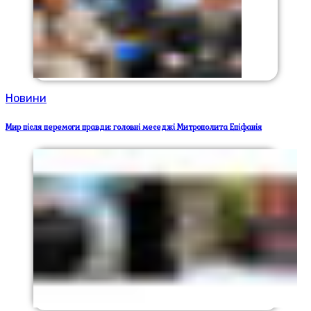
Новини
Мир після перемоги правди: головні меседжі Митрополита Епіфанія