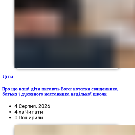
Діти
Про що наші діти питають Бога: нотатки священника,
батька і духовного наставника недільної школи
4 Серпня, 2026
4 хв Читати
0 Поширили