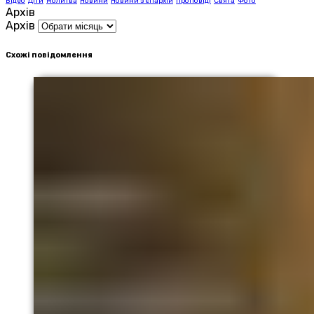
Відео
Діти
Молитва
Новини
Новини з єпархій
Проповіді
Свята
Фото
Архів
Архів
Схожі повідомлення