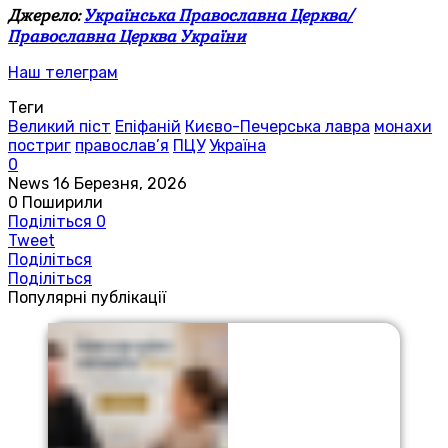
Джерело:
Українська Православна Церква/
Православна Церква України
Наш телеграм
Теги
Великий піст
Епіфаній
Києво-Печерська лавра
монахи
постриг
православ’я
ПЦУ
Україна
0
News
16 Березня, 2026
0
Поширили
Поділіться
0
Tweet
Поділіться
Поділіться
Популярні публікації