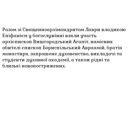
Разом зі Священноархімандритом Лаври владикою
Епіфанієм у богослужінні взяли участь
архієпископ Вишгородський Агапіт, намісник
обителі єпископ Бориспільський Авраамій, братія
монастиря, запрошене духовенство, викладачі та
студенти духовної академії, а також рідні та
близькі новопострижених.