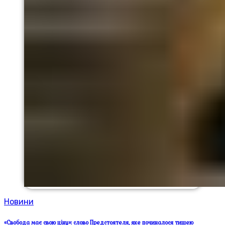
Новини
«Свобода має свою ціну»: слово Предстоятеля, яке починалося тишею