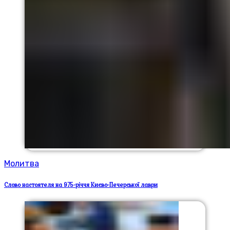
Молитва
Слово настоятеля на 975-річчя Києво-Печерської лаври