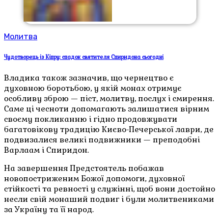
Молитва
Чудотворець із Кіпру: спадок святителя Спиридона сьогодні
Владика також зазначив, що чернецтво є
духовною боротьбою, у якій монах отримує
особливу зброю — піст, молитву, послух і смирення.
Саме ці чесноти допомагають залишатися вірним
своєму покликанню і гідно продовжувати
багатовікову традицію Києво-Печерської лаври, де
подвизалися великі подвижники — преподобні
Варлаам і Спиридон.
На завершення Предстоятель побажав
новопостриженим Божої допомоги, духовної
стійкості та ревності у служінні, щоб вони достойно
несли свій монаший подвиг і були молитвениками
за Україну та її народ.