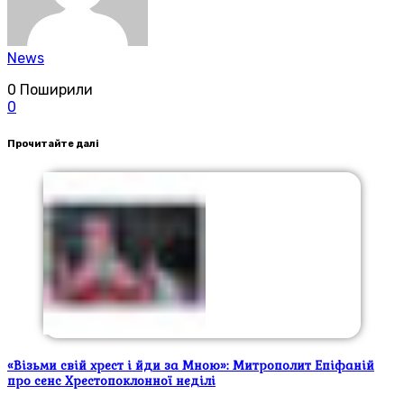
News
0
Поширили
0
Прочитайте далі
«Візьми свій хрест і йди за Мною»: Митрополит Епіфаній
про сенс Хрестопоклонної неділі