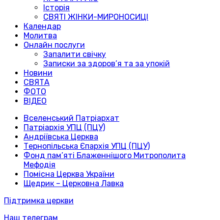
Історія
СВЯТІ ЖІНКИ-МИРОНОСИЦІ
Календар
Молитва
Онлайн послуги
Запалити свічку
Записки за здоров’я та за упокій
Новини
СВЯТА
ФОТО
ВІДЕО
Вселенський Патріархат
Патріархія УПЦ (ПЦУ)
Андріївська Церква
Тернопільська Єпархія УПЦ (ПЦУ)
Фонд пам’яті Блаженнішого Митрополита
Мефодія
Помісна Церква України
Щедрик – Церковна Лавка
Підтримка церкви
Наш телеграм