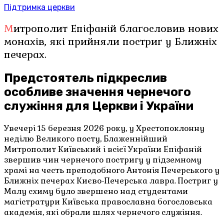
Підтримка церкви
Митрополит Епіфаній благословив нових
монахів, які прийняли постриг у Ближніх
печерах.
Предстоятель підкреслив
особливе значення чернечого
служіння для Церкви і України
Увечері 15 березня 2026 року, у Хрестопоклонну
неділю Великого посту, Блаженнійший
Митрополит Київський і всієї України Епіфаній
звершив чин чернечого постригу у підземному
храмі на честь преподобного Антонія Печерського у
Ближніх печерах Києво-Печерська лавра. Постриг у
Малу схиму було звершено над студентами
магістратури Київська православна богословська
академія, які обрали шлях чернечого служіння.