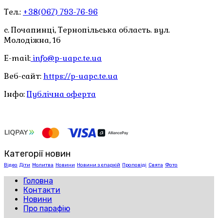
Тел.:
+38(067) 793-76-96
с. Почапинці, Тернопільська область. вул.
Молодіжна, 1б
E-mail:
info@p-uapc.te.ua
Веб-сайт:
https://p-uapc.te.ua
Інфо:
Публічна оферта
Категорії новин
Відео
Діти
Молитва
Новини
Новини з єпархій
Проповіді
Свята
Фото
Головна
Контакти
Новини
Про парафію