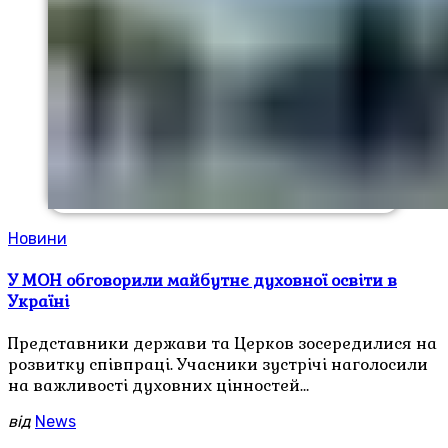
Новини
У МОН обговорили майбутнє духовної освіти в
Україні
Представники держави та Церков зосередилися на
розвитку співпраці. Учасники зустрічі наголосили
на важливості духовних цінностей…
від
News