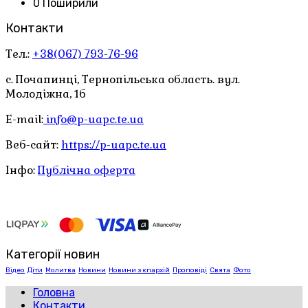
0 Поширили
Контакти
Тел.:
+38(067) 793-76-96
с. Почапинці, Тернопільська область. вул.
Молодіжна, 1б
E-mail:
info@p-uapc.te.ua
Веб-сайт:
https://p-uapc.te.ua
Інфо:
Публічна оферта
Категорії новин
Відео
Діти
Молитва
Новини
Новини з єпархій
Проповіді
Свята
Фото
Головна
Контакти