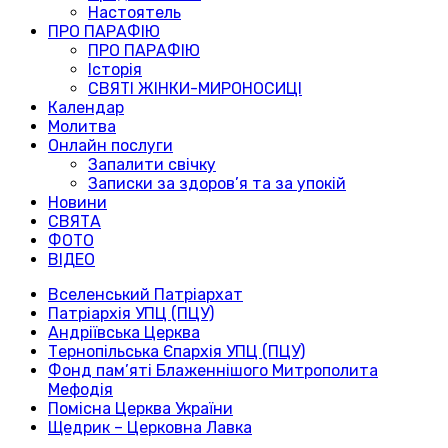
Настоятель
ПРО ПАРАФІЮ
ПРО ПАРАФІЮ
Історія
СВЯТІ ЖІНКИ-МИРОНОСИЦІ
Календар
Молитва
Онлайн послуги
Запалити свічку
Записки за здоров’я та за упокій
Новини
СВЯТА
ФОТО
ВІДЕО
Вселенський Патріархат
Патріархія УПЦ (ПЦУ)
Андріївська Церква
Тернопільська Єпархія УПЦ (ПЦУ)
Фонд пам’яті Блаженнішого Митрополита
Мефодія
Помісна Церква України
Щедрик – Церковна Лавка