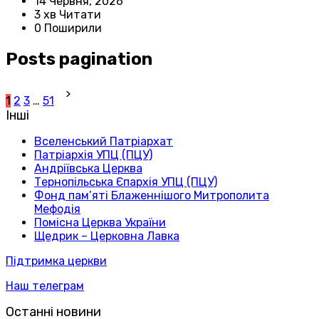
14 Червня, 2026
3 хв Читати
0 Поширили
Posts pagination
1
2
3
…
51
Інші
Вселенський Патріархат
Патріархія УПЦ (ПЦУ)
Андріївська Церква
Тернопільська Єпархія УПЦ (ПЦУ)
Фонд пам’яті Блаженнішого Митрополита
Мефодія
Помісна Церква України
Щедрик – Церковна Лавка
Підтримка церкви
Наш телеграм
Останні новини