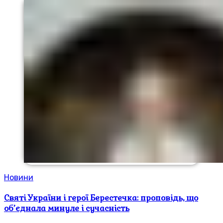
Новини
Святі України і герої Берестечка: проповідь, що
об’єднала минуле і сучасність