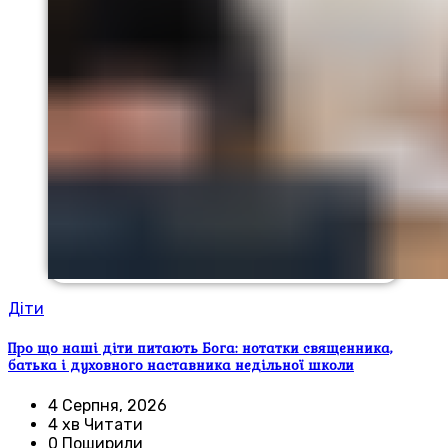
Діти
Про що наші діти питають Бога: нотатки священника,
батька і духовного наставника недільної школи
4 Серпня, 2026
4 хв Читати
0 Поширили