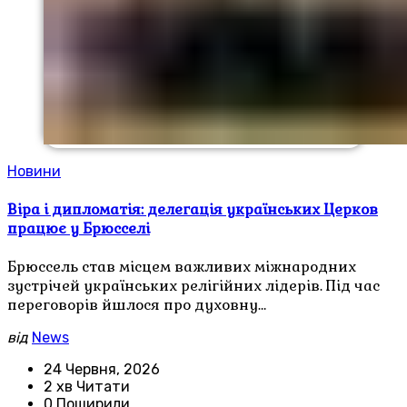
Новини
Віра і дипломатія: делегація українських Церков
працює у Брюсселі
Брюссель став місцем важливих міжнародних
зустрічей українських релігійних лідерів. Під час
переговорів йшлося про духовну…
від
News
24 Червня, 2026
2 хв Читати
0 Поширили