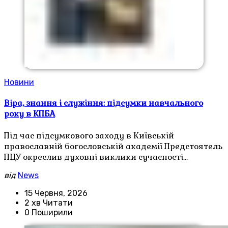
Новини
Віра, знання і служіння: підсумки навчального
року в КПБА
Під час підсумкового заходу в Київській
православній богословській академії Предстоятель
ПЦУ окреслив духовні виклики сучасності…
від
News
15 Червня, 2026
2 хв Читати
0 Поширили