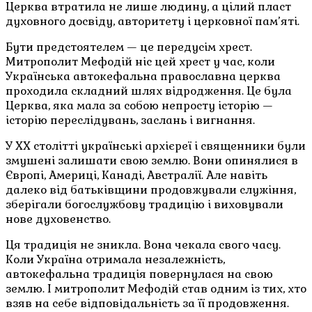
Церква втратила не лише людину, а цілий пласт
духовного досвіду, авторитету і церковної пам’яті.
Бути предстоятелем — це передусім хрест.
Митрополит Мефодій ніс цей хрест у час, коли
Українська автокефальна православна церква
проходила складний шлях відродження. Це була
Церква, яка мала за собою непросту історію —
історію переслідувань, заслань і вигнання.
У ХХ столітті українські архієреї і священники були
змушені залишати свою землю. Вони опинялися в
Європі, Америці, Канаді, Австралії. Але навіть
далеко від батьківщини продовжували служіння,
зберігали богослужбову традицію і виховували
нове духовенство.
Ця традиція не зникла. Вона чекала свого часу.
Коли Україна отримала незалежність,
автокефальна традиція повернулася на свою
землю. І митрополит Мефодій став одним із тих, хто
взяв на себе відповідальність за її продовження.