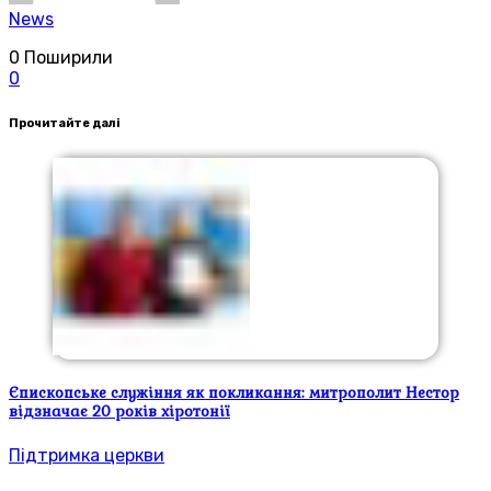
News
0
Поширили
0
Прочитайте далі
Єпископське служіння як покликання: митрополит Нестор
відзначає 20 років хіротонії
Підтримка церкви