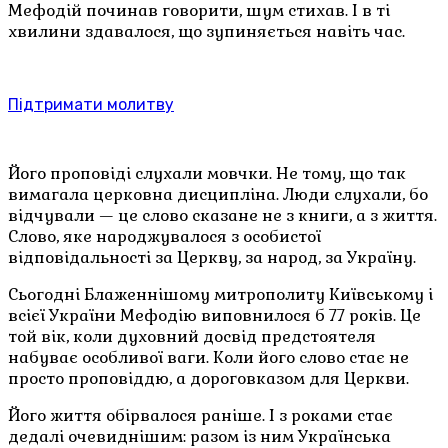
Мефодій починав говорити, шум стихав. І в ті
хвилини здавалося, що зупиняється навіть час.
Підтримати молитву
Його проповіді слухали мовчки. Не тому, що так
вимагала церковна дисципліна. Люди слухали, бо
відчували — це слово сказане не з книги, а з життя.
Слово, яке народжувалося з особистої
відповідальності за Церкву, за народ, за Україну.
Сьогодні Блаженнішому митрополиту Київському і
всієї України Мефодію виповнилося б 77 років. Це
той вік, коли духовний досвід предстоятеля
набуває особливої ваги. Коли його слово стає не
просто проповіддю, а дороговказом для Церкви.
Його життя обірвалося раніше. І з роками стає
дедалі очевиднішим: разом із ним Українська