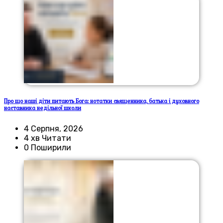
Про що наші діти питають Бога: нотатки священника, батька і духовного
наставника недільної школи
4 Серпня, 2026
4 хв Читати
0 Поширили