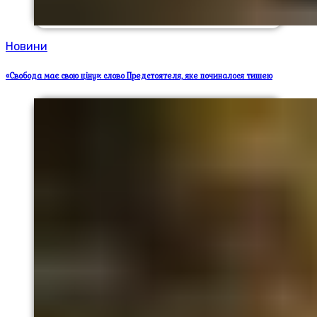
Новини
«Свобода має свою ціну»: слово Предстоятеля, яке починалося тишею