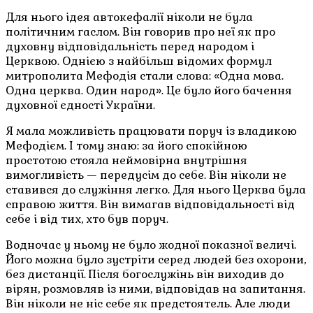
Для нього ідея автокефалії ніколи не була
політичним гаслом. Він говорив про неї як про
духовну відповідальність перед народом і
Церквою. Однією з найбільш відомих формул
митрополита Мефодія стали слова: «Одна мова.
Одна церква. Один народ». Це було його бачення
духовної єдності України.
Я мала можливість працювати поруч із владикою
Мефодієм. І тому знаю: за його спокійною
простотою стояла неймовірна внутрішня
вимогливість — передусім до себе. Він ніколи не
ставився до служіння легко. Для нього Церква була
справою життя. Він вимагав відповідальності від
себе і від тих, хто був поруч.
Водночас у ньому не було жодної показної величі.
Його можна було зустріти серед людей без охорони,
без дистанції. Після богослужінь він виходив до
вірян, розмовляв із ними, відповідав на запитання.
Він ніколи не ніс себе як предстоятель. Але люди