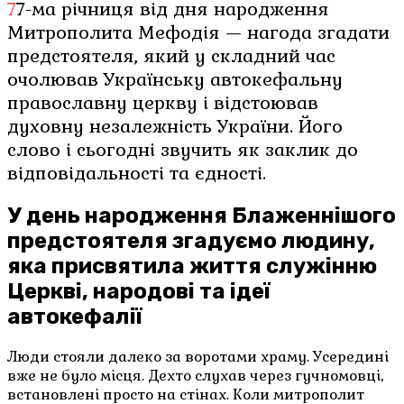
77-ма річниця від дня народження
Митрополита Мефодія — нагода згадати
предстоятеля, який у складний час
очолював Українську автокефальну
православну церкву і відстоював
духовну незалежність України. Його
слово і сьогодні звучить як заклик до
відповідальності та єдності.
У день народження Блаженнішого
предстоятеля згадуємо людину,
яка присвятила життя служінню
Церкві, народові та ідеї
автокефалії
Люди стояли далеко за воротами храму. Усередині
вже не було місця. Дехто слухав через гучномовці,
встановлені просто на стінах. Коли митрополит