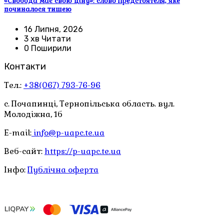
«Свобода має свою ціну»: слово Предстоятеля, яке
починалося тишею
16 Липня, 2026
3 хв Читати
0 Поширили
Контакти
Тел.:
+38(067) 793-76-96
с. Почапинці, Тернопільська область. вул.
Молодіжна, 1б
E-mail:
info@p-uapc.te.ua
Веб-сайт:
https://p-uapc.te.ua
Інфо:
Публічна оферта