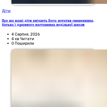
Діти
Про що наші діти питають Бога: нотатки священника,
батька і духовного наставника недільної школи
4 Серпня, 2026
4 хв Читати
0 Поширили