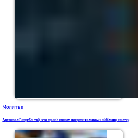
Молитва
Архангел Гавриїл: той, хто приніс нашим покровителькам найбільшу звістку