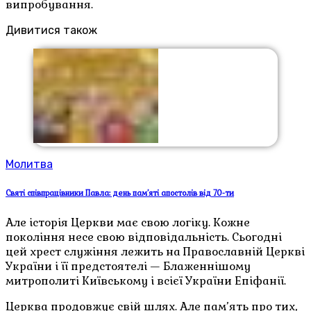
випробування.
Дивитися також
Молитва
Святі співпрацівники Павла: день пам’яті апостолів від 70-ти
Але історія Церкви має свою логіку. Кожне
покоління несе свою відповідальність. Сьогодні
цей хрест служіння лежить на Православній Церкві
України і її предстоятелі — Блаженнішому
митрополиті Київському і всієї України Епіфанії.
Церква продовжує свій шлях. Але пам’ять про тих,