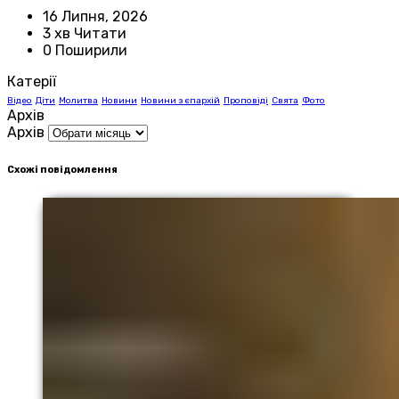
16 Липня, 2026
3 хв Читати
0 Поширили
Катерії
Відео
Діти
Молитва
Новини
Новини з єпархій
Проповіді
Свята
Фото
Архів
Архів
Схожі повідомлення