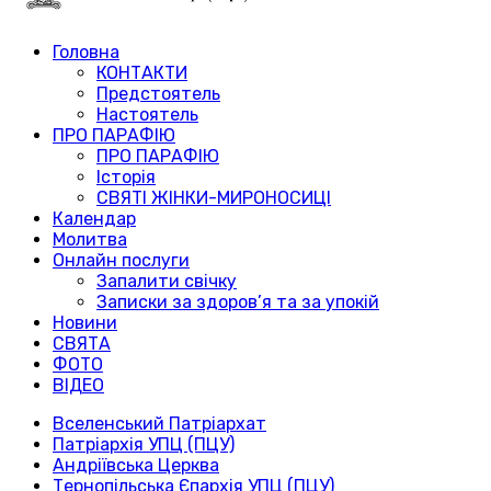
Головна
КОНТАКТИ
Предстоятель
Настоятель
ПРО ПАРАФІЮ
ПРО ПАРАФІЮ
Історія
СВЯТІ ЖІНКИ-МИРОНОСИЦІ
Календар
Молитва
Онлайн послуги
Запалити свічку
Записки за здоров’я та за упокій
Новини
СВЯТА
ФОТО
ВІДЕО
Вселенський Патріархат
Патріархія УПЦ (ПЦУ)
Андріївська Церква
Тернопільська Єпархія УПЦ (ПЦУ)