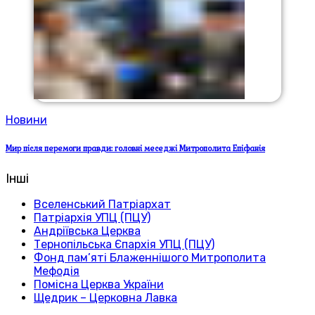
Новини
Мир після перемоги правди: головні меседжі Митрополита Епіфанія
Інші
Вселенський Патріархат
Патріархія УПЦ (ПЦУ)
Андріївська Церква
Тернопільська Єпархія УПЦ (ПЦУ)
Фонд пам’яті Блаженнішого Митрополита
Мефодія
Помісна Церква України
Щедрик – Церковна Лавка