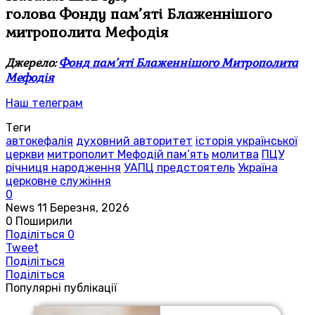
голова Фонду пам’яті Блаженнішого
митрополита Мефодія
Джерело:
Фонд пам’яті Блаженнішого Митрополита
Мефодія
Наш телеграм
Теги
автокефалія
духовний авторитет
історія української
церкви
митрополит Мефодій пам’ять
молитва
ПЦУ
річниця народження
УАПЦ предстоятель
Україна
церковне служіння
0
News
11 Березня, 2026
0
Поширили
Поділіться
0
Tweet
Поділіться
Поділіться
Популярні публікації