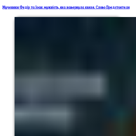
Мученики Федір та Іоан: мужність, яка навернула князя. Слово Предстоятеля