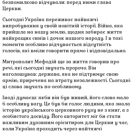
безпомилково відчували: перед ними глава
Церкви.
Сьогодні Україна переживає найважчі
випробування у своїй новітній історії. Війна, яка
прийшла на нашу землю, щодня забирає життя
найкращих синів і дочок нашого народу. І в такі
моменти особливо відчувається відсутність
голосів, які вміли говорити прямо і відповідально.
Митрополит Мефодій ще за життя говорив про
речі, які сьогодні звучать пророчо. Він
наголошував: держава, яка не підтримує свою
армію, приречена на втрату незалежності. Сьогодні
ці слова звучать по-особливому.
Іноді думаєш: якби він був живий, його слово мало
б особливу вагу. Це був би голос людини, яка знала
історію українського церковного руху не з книг, а з
особистого досвіду. Його авторитет міг би стати
важливим духовним орієнтиром для Церкви у час,
коли Україна проходить через найтяжчі