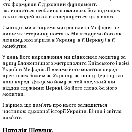
хто формував її духовний фундамент,
залишається особливо важливою. Бо з відходом
таких людей інколи завершується ціла епоха.
Сьогодні ми згадуємо митрополита Мефодія не
лише як історичну постать. Ми згадуємо його як
людину, яка вірила в Україну, в її Церкву і в її
майбутнє.
У день його народження ми підносимо молитву за
душу Блаженнішого митрополита Київського і всієї
України Мефодія. Просимо його молитов перед
престолом Божим за Україну, за нашу Церкву і за
наш народ. Дякуємо йому за той час, який він
віддав служінню Церкві. За його слово. За його
молитви.
І віримо, що пам’ять про нього залишиться
частиною духовної історії України. Вічна і світла
пам’ять.
Наталія Шевчук,