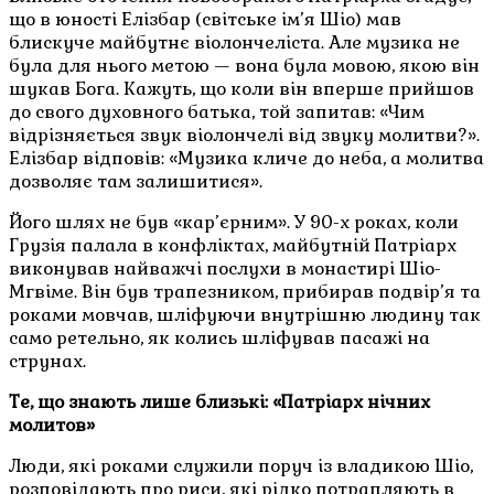
що в юності Елізбар (світське ім’я Шіо) мав
блискуче майбутнє віолончеліста. Але музика не
була для нього метою — вона була мовою, якою він
шукав Бога. Кажуть, що коли він вперше прийшов
до свого духовного батька, той запитав: «Чим
відрізняється звук віолончелі від звуку молитви?».
Елізбар відповів: «Музика кличе до неба, а молитва
дозволяє там залишитися».
Його шлях не був «кар’єрним». У 90-х роках, коли
Грузія палала в конфліктах, майбутній Патріарх
виконував найважчі послухи в монастирі Шіо-
Мгвіме. Він був трапезником, прибирав подвір’я та
роками мовчав, шліфуючи внутрішню людину так
само ретельно, як колись шліфував пасажі на
струнах.
Те, що знають лише близькі: «Патріарх нічних
молитов»
Люди, які роками служили поруч із владикою Шіо,
розповідають про риси, які рідко потрапляють в