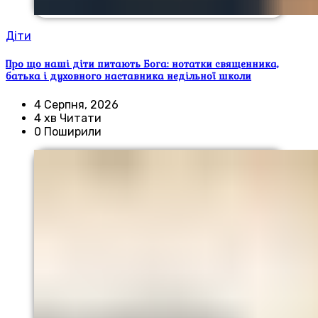
Діти
Про що наші діти питають Бога: нотатки священника,
батька і духовного наставника недільної школи
4 Серпня, 2026
4 хв Читати
0 Поширили