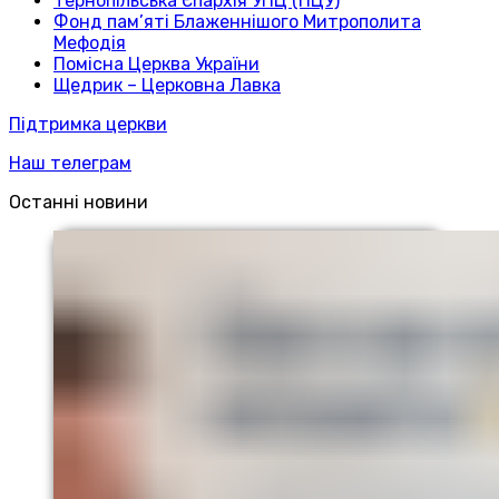
Тернопільська Єпархія УПЦ (ПЦУ)
Фонд пам’яті Блаженнішого Митрополита
Мефодія
Помісна Церква України
Щедрик – Церковна Лавка
Підтримка церкви
Наш телеграм
Останні новини