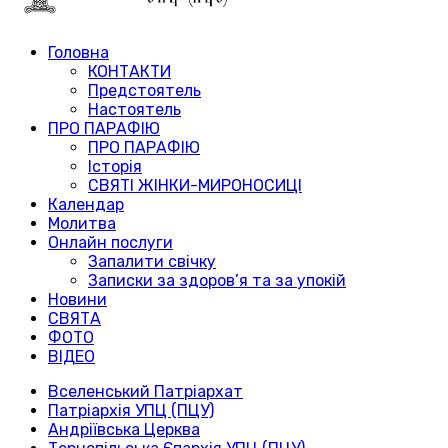
Головна
КОНТАКТИ
Предстоятель
Настоятель
ПРО ПАРАФІЮ
ПРО ПАРАФІЮ
Історія
СВЯТІ ЖІНКИ-МИРОНОСИЦІ
Календар
Молитва
Онлайн послуги
Запалити свічку
Записки за здоров’я та за упокій
Новини
СВЯТА
ФОТО
ВІДЕО
Вселенський Патріархат
Патріархія УПЦ (ПЦУ)
Андріївська Церква