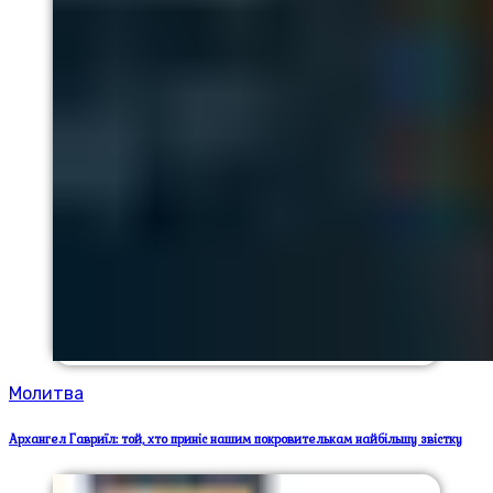
Молитва
Архангел Гавриїл: той, хто приніс нашим покровителькам найбільшу звістку