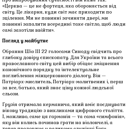
«Церква — це не фортеця, яка обороняється від
світу. Це лікарня, куди світ має приходити по
зцілення. Ми не повинні зачиняти двері, ми
повинні запалити всередині таке світло, щоб люди
самі захотіли ввійти».
Погляд у майбутнє
Обрання Шіо III 22 голосами Синоду свідчить про
глибоку довіру єпископату. Для України та всього
православного світу цей вибір обіцяє зміцнення
канонічного порядку та інтелектуальне
поглиблення міжцерковного діалогу. Він —
Патріарх-мислитель, Патріарх-молитвеник і, перш
за все, батько, який знає ціну кожної людської
сльози.
Грузія отримала керманича, який вміє поєднувати
вікову традицію з викликами цифрового століття.
І, можливо, саме ця гармонія — та сама «симфонія»,
яку він колись починав грати на віолончелі, а
тепер продовжує у великому служінні Богу.