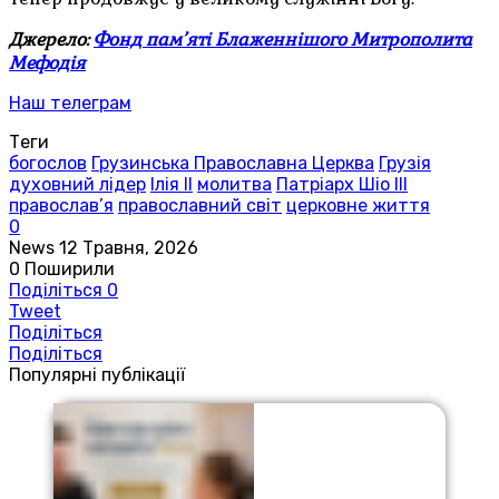
Джерело:
Фонд пам’яті Блаженнішого Митрополита
Мефодія
Наш телеграм
Теги
богослов
Грузинська Православна Церква
Грузія
духовний лідер
Ілія ІІ
молитва
Патріарх Шіо III
православ’я
православний світ
церковне життя
0
News
12 Травня, 2026
0
Поширили
Поділіться
0
Tweet
Поділіться
Поділіться
Популярні публікації