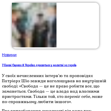
Новини
У Києві Європа й Україна єднаються у молитві за героїв
У своїх нечисленних інтерв’ю та проповідях
Патріарх Шіо завжди наголошував на внутрішній
свободі: «Свобода — це не право робити все, що
заманеться. Свобода — це влада над власними
пристрастями. Тільки той, хто переміг себе, може
по-справжньому любити іншого».
Про випробування сучасності він каже так: