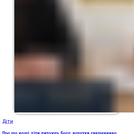
Діти
Про що наші діти питають Бога: нотатки священника,