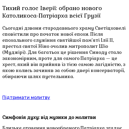
Тихий голос Іверії: обрано нового
Католикоса-Патріарха всієї Грузії
Сьогодні дзвони стародавнього храму Светіцховелі
сповістили про початок нової епохи. Після
епохального служіння святійшої пам’яті Ілії II,
престол святої Ніно очолив митрополит Шіо
(Муджірі). Для багатьох це рішення Синоду стало
закономірним, проте для самого Патріарха — це
хрест, який він прийняв із тією самою лагідністю, з
якою колись зачиняв за собою двері консерваторії,
обираючи шлях пустельника.
Підтримати молитву
Симфонія духу: від музики до молитви
Близьке оточення новообраного Патріарха згадує,