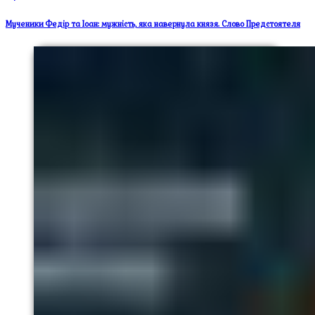
Мученики Федір та Іоан: мужність, яка навернула князя. Слово Предстоятеля