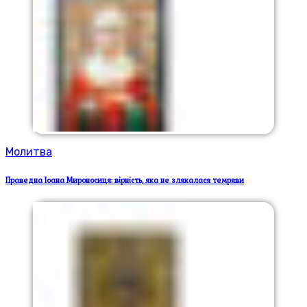
Молитва
Праведна Іоана Мироносиця: вірність, яка не злякалася темряви