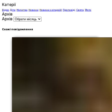
Катерії
Відео
Діти
Молитва
Новини
Новини з єпархій
Проповіді
Свята
Фото
Архів
Архів
Схожі повідомлення