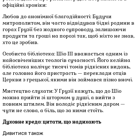
офіційні хроніки:
Любов до анонімної благодійності: Будучи
митрополитом, він часто відвідував бідні родини в
горах Грузії без жодного супроводу, залишаючи
продукти та гроші на порозі так, щоб ніхто не знав,
хто це зробив.
Особиста бібліотека: Шіо III вважається одним із
найосвіченіших теологів сучасності. Його келійна
бібліотека налічує тисячі томів рідкісних видань,
але головна його пристрасть — переклади отців
Церкви з грецької, якими він займався пізно вночі.
Мистецтво слухати: У Грузії кажуть, що до Шіо
можна прийти зі штормом у душі, а вийти з
повним штилем. Він володіє рідкісним даром —
чути не слова, а біль, що за ними стоїть.
Духовне кредо: цитати, що надихають
Дивитися також