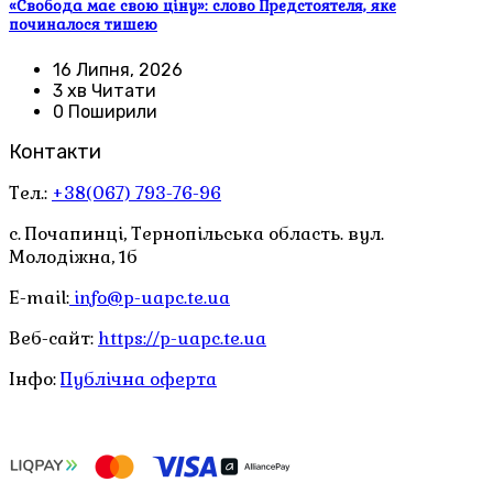
«Свобода має свою ціну»: слово Предстоятеля, яке
починалося тишею
16 Липня, 2026
3 хв Читати
0 Поширили
Контакти
Тел.:
+38(067) 793-76-96
с. Почапинці, Тернопільська область. вул.
Молодіжна, 1б
E-mail:
info@p-uapc.te.ua
Веб-сайт:
https://p-uapc.te.ua
Інфо:
Публічна оферта