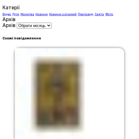
Катерії
Відео
Діти
Молитва
Новини
Новини з єпархій
Проповіді
Свята
Фото
Архів
Архів
Схожі повідомлення