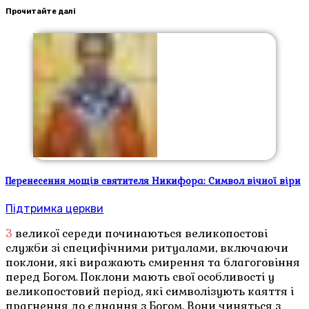
Прочитайте далі
Перенесення мощів святителя Никифора: Символ вічної віри
Підтримка церкви
З великої середи починаються великопостові
служби зі специфічними ритуалами, включаючи
поклони, які виражають смирення та благоговіння
перед Богом. Поклони мають свої особливості у
великопостовий період, які символізують каяття і
прагнення до єднання з Богом. Вони чиняться з