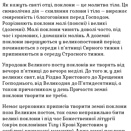
Як кажуть святі отці, поклони – це молитва тіла. Ця
символічна дія – схиляння голови і тіла – виражає
смиренність і благоговіння перед Господом.
Розрізняють поклони малі (поясні) і великі
(доземні). Малі поклони чинять доволі часто, під
час і храмових, і домашніх молінь. А доземні
поклони звершуються у великопостовий період:
починаються з середи і п’ятниці Сирного тижня і
припиняються в середу Страсного тижня.
Упродовж Великого посту поклонів не творять від
вечора п’ятниці до вечора неділі. До того ж, у дні
великих свят, від Різдва Христового до Хрещення
Господнього, від Великодня до П’ятидесятниці, а
також причасникам у день Причастя земні
поклони творити не треба.
Немає церковних приписів творити земні поклони
поза Великим постом, так само неправильно бити
великі поклони і під час Божественної літургії
(окрім поклоніння Тілу і Крові Христовим у
особливі визначені моменти). Адже земні поклони