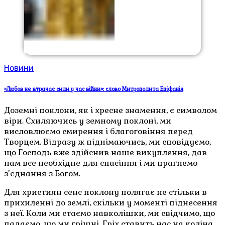
Новини
«Любов не втрачає сили у час війни»: слово Митрополита Епіфанія
Доземні поклони, як і хресне знамення, є символом
віри. Схиляючись у земному поклоні, ми
висловлюємо смирення і благоговіння перед
Творцем. Відразу ж піднімаючись, ми сповідуємо,
що Господь вже здійснив наше викуплення, дав
нам все необхідне для спасіння і ми прагнемо
з’єднання з Богом.
Для християн сенс поклону полягає не стільки в
прихиленні до землі, скільки у моменті піднесення
з неї. Коли ми стаємо навколішки, ми свідчимо, що
падаємо, що ми грішні. Гріх ставить нас на коліна,