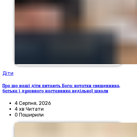
Діти
Про що наші діти питають Бога: нотатки священника,
батька і духовного наставника недільної школи
4 Серпня, 2026
4 хв Читати
0 Поширили