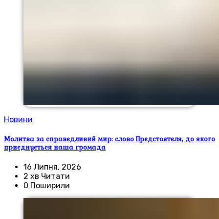
Новини
Молитва за справедливий мир: слово Предстоятеля, до якого
приєднується наша громада
16 Липня, 2026
2 хв Читати
0 Поширили