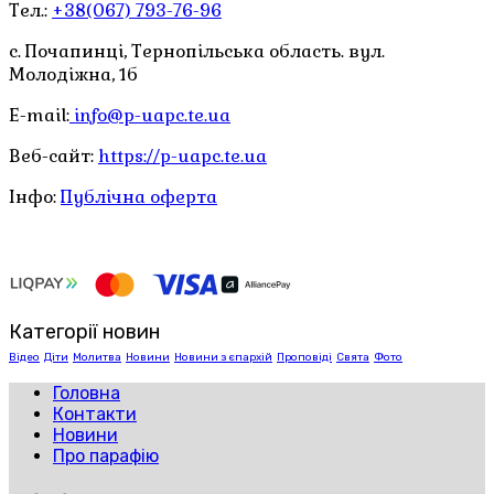
Тел.:
+38(067) 793-76-96
с. Почапинці, Тернопільська область. вул.
Молодіжна, 1б
E-mail:
info@p-uapc.te.ua
Веб-сайт:
https://p-uapc.te.ua
Інфо:
Публічна оферта
Категорії новин
Відео
Діти
Молитва
Новини
Новини з єпархій
Проповіді
Свята
Фото
Головна
Контакти
Новини
Про парафію