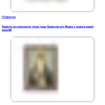
Новини
Вірність, що перемагає страх: чому Євангеліє від Марка є серцем нашої
парафії