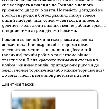
символізують взивання до Господа з нашого
гріховного упадку, каяття. Натомість у згадані не
постові періоди в богослужіннях панує зовсім
інший настрій, інші сенси – святкові, піднесені,
урочисті, коли люди визнаються не рабами гріха, а
викупленими з гріха дітьми Божими.
Поклони зазвичай чиняться разом з хресним
знаменням. Причому поклін творимо після
хресного знамення, а не навпаки. Доземний
(великий) поклін робимо так: стаємо рівно і
хрестимося. Після хресного знамення стаємо на
коліна і чинимо поклін, припадаючи руками до
землі і чолом торкаючись (або майже торкаючись)
до землі, після цього знову встаємо на ноги.
Дивитися також