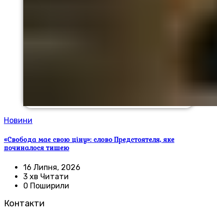
Новини
«Свобода має свою ціну»: слово Предстоятеля, яке
починалося тишею
16 Липня, 2026
3 хв Читати
0 Поширили
Контакти