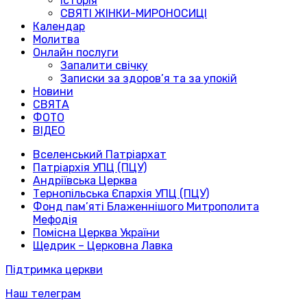
Історія
СВЯТІ ЖІНКИ-МИРОНОСИЦІ
Календар
Молитва
Онлайн послуги
Запалити свічку
Записки за здоров’я та за упокій
Новини
СВЯТА
ФОТО
ВІДЕО
Вселенський Патріархат
Патріархія УПЦ (ПЦУ)
Андріївська Церква
Тернопільська Єпархія УПЦ (ПЦУ)
Фонд пам’яті Блаженнішого Митрополита
Мефодія
Помісна Церква України
Щедрик – Церковна Лавка
Підтримка церкви
Наш телеграм