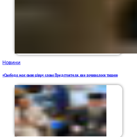
Новини
«Свобода має свою ціну»: слово Предстоятеля, яке починалося тишею