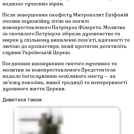
надихає сучасних вірян.
Після завершення акафісту Митрополит Епіфаній
очолив заупокійну літію на могилі
новопреставленого Патріарха Філарета. Молитва
за спочилого Патріарха зібрала духовенство та
мирян у спільному виявленні пам’яті, вдячності та
любові до архіпастиря, який протягом десятиліть
служив Українській Церкві.
Поєднання вшанування святого мученика та
молитви за новопреставленого Предстоятеля
надало богослужінню особливого змісту — як
зв’язку поколінь, живої традиції та неперервності
духовного життя Церкви.
Дивитися також