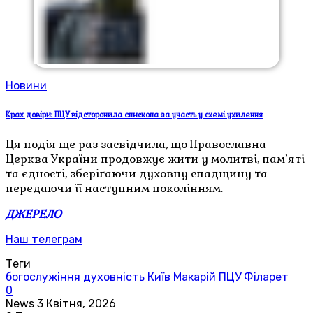
Новини
Крах довіри: ПЦУ відсторонила єпископа за участь у схемі ухилення
Ця подія ще раз засвідчила, що Православна
Церква України продовжує жити у молитві, пам’яті
та єдності, зберігаючи духовну спадщину та
передаючи її наступним поколінням.
ДЖЕРЕЛО
Наш телеграм
Теги
богослужіння
духовність
Київ
Макарій
ПЦУ
Філарет
0
News
3 Квітня, 2026