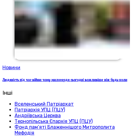
Новини
Людяність під час війни: чому милосердя сьогодні важливіше ніж будь-коли
Інші
Вселенський Патріархат
Патріархія УПЦ (ПЦУ)
Андріївська Церква
Тернопільська Єпархія УПЦ (ПЦУ)
Фонд пам’яті Блаженнішого Митрополита
Мефодія