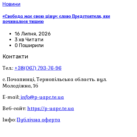
Новини
«Свобода має свою ціну»: слово Предстоятеля, яке
починалося тишею
16 Липня, 2026
3 хв Читати
0 Поширили
Контакти
Тел.:
+38(067) 793-76-96
с. Почапинці, Тернопільська область. вул.
Молодіжна, 1б
E-mail:
info@p-uapc.te.ua
Веб-сайт:
https://p-uapc.te.ua
Інфо:
Публічна оферта