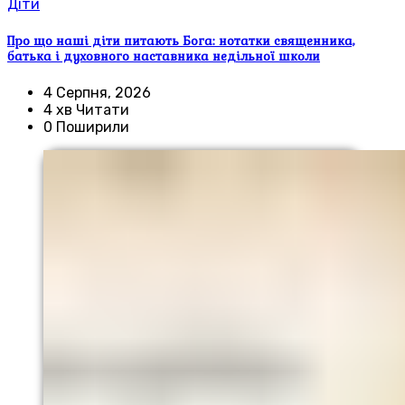
Діти
Про що наші діти питають Бога: нотатки священника,
батька і духовного наставника недільної школи
4 Серпня, 2026
4 хв Читати
0 Поширили