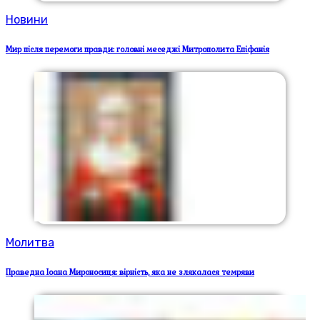
Новини
Мир після перемоги правди: головні меседжі Митрополита Епіфанія
Молитва
Праведна Іоана Мироносиця: вірність, яка не злякалася темряви