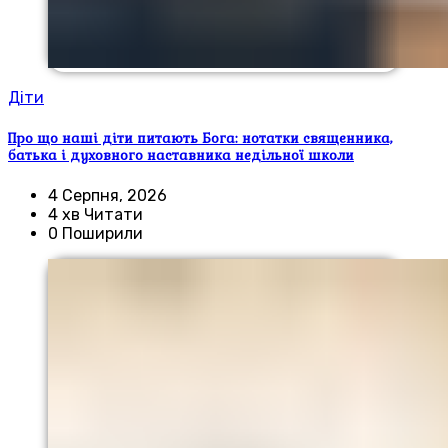
Діти
Про що наші діти питають Бога: нотатки священника,
батька і духовного наставника недільної школи
4 Серпня, 2026
4 хв Читати
0 Поширили