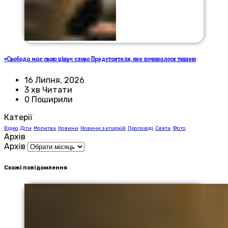
«Свобода має свою ціну»: слово Предстоятеля, яке починалося тишею
16 Липня, 2026
3 хв Читати
0 Поширили
Катерії
Відео
Діти
Молитва
Новини
Новини з єпархій
Проповіді
Свята
Фото
Архів
Архів
Схожі повідомлення