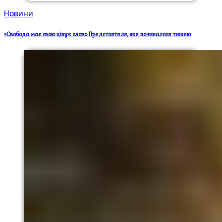
Новини
«Свобода має свою ціну»: слово Предстоятеля, яке починалося тишею