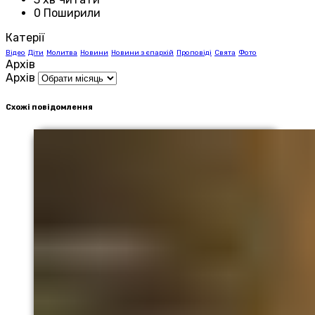
0 Поширили
Катерії
Відео
Діти
Молитва
Новини
Новини з єпархій
Проповіді
Свята
Фото
Архів
Архів
Схожі повідомлення