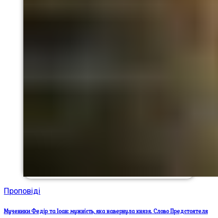
Проповіді
Мученики Федір та Іоан: мужність, яка навернула князя. Слово Предстоятеля