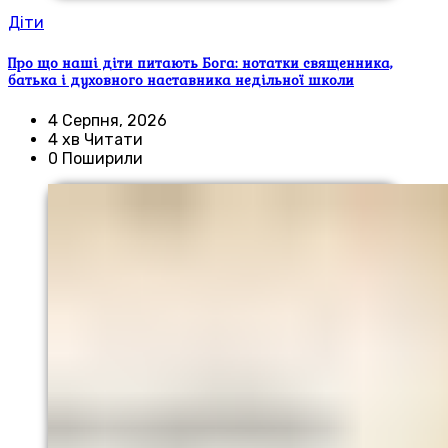
Діти
Про що наші діти питають Бога: нотатки священника,
батька і духовного наставника недільної школи
4 Серпня, 2026
4 хв Читати
0 Поширили