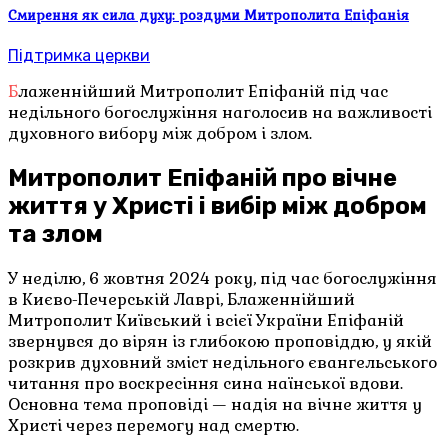
Смирення як сила духу: роздуми Митрополита Епіфанія
Підтримка церкви
Блаженнійший Митрополит Епіфаній під час
недільного богослужіння наголосив на важливості
духовного вибору між добром і злом.
Митрополит Епіфаній про вічне
життя у Христі і вибір між добром
та злом
У неділю, 6 жовтня 2024 року, під час богослужіння
в Києво-Печерській Лаврі, Блаженнійший
Митрополит Київський і всієї України Епіфаній
звернувся до вірян із глибокою проповіддю, у якій
розкрив духовний зміст недільного євангельського
читання про воскресіння сина наїнської вдови.
Основна тема проповіді — надія на вічне життя у
Христі через перемогу над смертю.