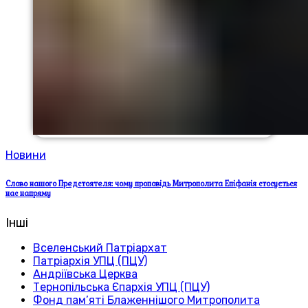
Новини
Слово нашого Предстоятеля: чому проповідь Митрополита Епіфанія стосується
нас напряму
Інші
Вселенський Патріархат
Патріархія УПЦ (ПЦУ)
Андріївська Церква
Тернопільська Єпархія УПЦ (ПЦУ)
Фонд пам’яті Блаженнішого Митрополита