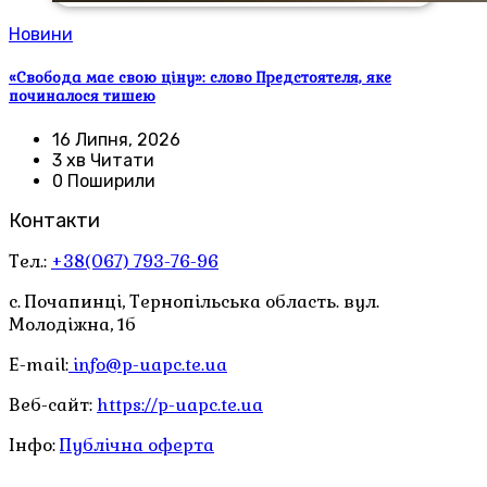
Новини
«Свобода має свою ціну»: слово Предстоятеля, яке
починалося тишею
16 Липня, 2026
3 хв Читати
0 Поширили
Контакти
Тел.:
+38(067) 793-76-96
с. Почапинці, Тернопільська область. вул.
Молодіжна, 1б
E-mail:
info@p-uapc.te.ua
Веб-сайт:
https://p-uapc.te.ua
Інфо:
Публічна оферта