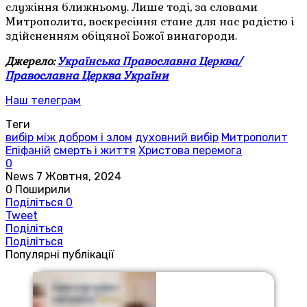
служіння ближньому. Лише тоді, за словами
Митрополита, воскресіння стане для нас радістю і
здійсненням обіцяної Божої винагороди.
Джерело:
Українська Православна Церква/
Православна Церква України
Наш телеграм
Теги
вибір між добром і злом
духовний вибір
Митрополит
Епіфаній
смерть і життя
Христова перемога
0
News
7 Жовтня, 2024
0
Поширили
Поділіться
0
Tweet
Поділіться
Поділіться
Популярні публікації