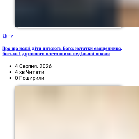
Діти
Про що наші діти питають Бога: нотатки священника,
батька і духовного наставника недільної школи
4 Серпня, 2026
4 хв Читати
0 Поширили