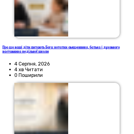
Про що наші діти питають Бога: нотатки священника, батька і духовного
наставника недільної школи
4 Серпня, 2026
4 хв Читати
0 Поширили