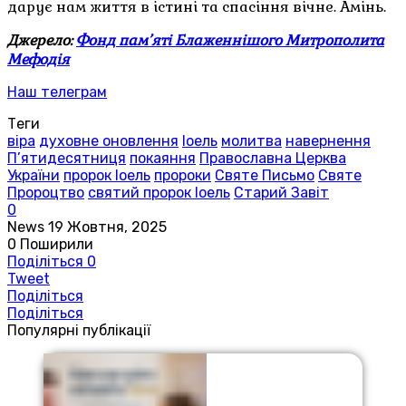
дарує нам життя в істині та спасіння вічне. Амінь.
Джерело:
Фонд пам’яті Блаженнішого Митрополита
Мефодія
Наш телеграм
Теги
віра
духовне оновлення
Іоель
молитва
навернення
П’ятидесятниця
покаяння
Православна Церква
України
пророк Іоель
пророки
Святе Письмо
Святе
Пророцтво
святий пророк Іоель
Старий Завіт
0
News
19 Жовтня, 2025
0
Поширили
Поділіться
0
Tweet
Поділіться
Поділіться
Популярні публікації