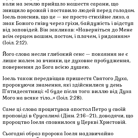
коли на землю прийшло нашестя сарани, що
знищило врожай і поставило людей перед голодом.
Іоель пояснив, що це — не просто стихійне лихо, а
знак Божого гніву через гріхи, байдужість і відступ
від заповідей. Він закликав: «Наверніться до Мене
всім серцем вашим, постом, і плачем, і риданням»
(Іоіл. 2:12).
Його слова несли глибокий сенс — покаяння не є
лише жалем за вчинки, це духовне пробудження,
повернення до Бога всією душею.
Іоель також передвіщав пришестя Святого Духа,
пророкуючи знамення, які здійснилися у день
П’ятидесятниці: «І буде після того: виллю від Духа
Мого на всяке тіло…» (Іоіл. 2:28).
Саме ці слова процитував апостол Петро у своїй
проповіді в Єрусалимі (Діян. 2:16–21), доводячи, що
пророцтво Іоеля сповнилося у Церкві Христовій.
Сьогодні образ пророка Іоеля надзвичайно