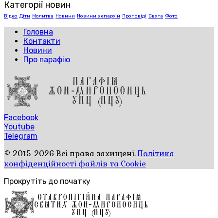
Категорії новин
Відео
Діти
Молитва
Новини
Новини з єпархій
Проповіді
Свята
Фото
Головна
Контакти
Новини
Про парафію
Facebook
Youtube
Telegram
© 2015-2026 Всі права захищені.
Політика
конфіденційності файлів та Cookie
Прокрутіть до початку