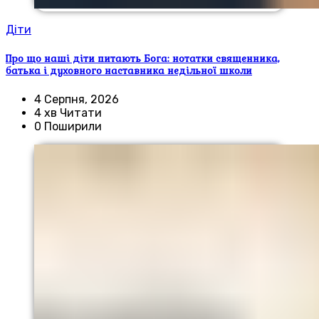
Діти
Про що наші діти питають Бога: нотатки священника,
батька і духовного наставника недільної школи
4 Серпня, 2026
4 хв Читати
0 Поширили