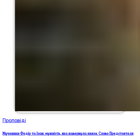
Проповіді
Мученики Федір та Іоан: мужність, яка навернула князя. Слово Предстоятеля