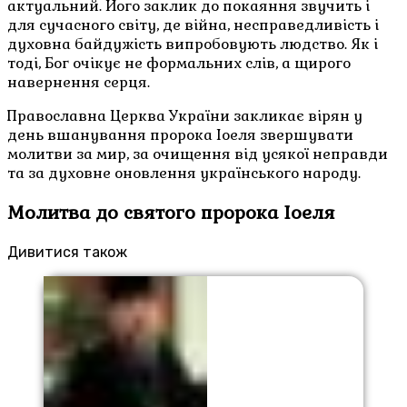
актуальний. Його заклик до покаяння звучить і
для сучасного світу, де війна, несправедливість і
духовна байдужість випробовують людство. Як і
тоді, Бог очікує не формальних слів, а щирого
навернення серця.
Православна Церква України закликає вірян у
день вшанування пророка Іоеля звершувати
молитви за мир, за очищення від усякої неправди
та за духовне оновлення українського народу.
Молитва до святого пророка Іоеля
Дивитися також