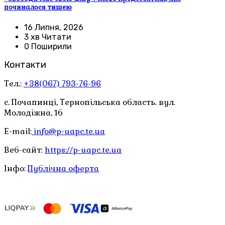
починалося тишею
16 Липня, 2026
3 хв Читати
0 Поширили
Контакти
Тел.:
+38(067) 793-76-96
с. Почапинці, Тернопільська область. вул.
Молодіжна, 1б
E-mail:
info@p-uapc.te.ua
Веб-сайт:
https://p-uapc.te.ua
Інфо:
Публічна оферта