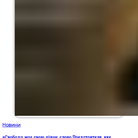
Новини
«Свобода має свою ціну»: слово Предстоятеля, яке