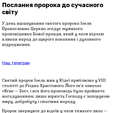
Послання пророка до сучасного
світу
У день вшанування святого пророка Іоеля
Православна Церква згадує мужнього
проповідника Божої правди, який у часи відчаю
кликав народ до щирого покаяння і духовного
відродження.
Наш телеграм
Святий пророк Іоель жив у Юдеї приблизно у VIII
столітті до Різдва Христового. Його ім’я означає
«Ягве — Бог», і вся його проповідь була пройнята
нагадуванням: лише вірність Господу є запорукою
миру, добробуту і спасіння народу.
Пророк звернувся до юдеїв у часи тяжкого лиха —