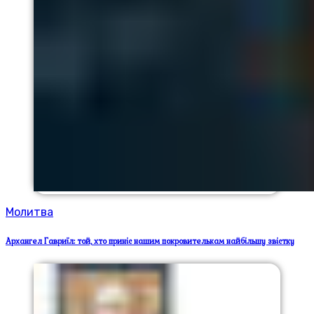
Молитва
Архангел Гавриїл: той, хто приніс нашим покровителькам найбільшу звістку