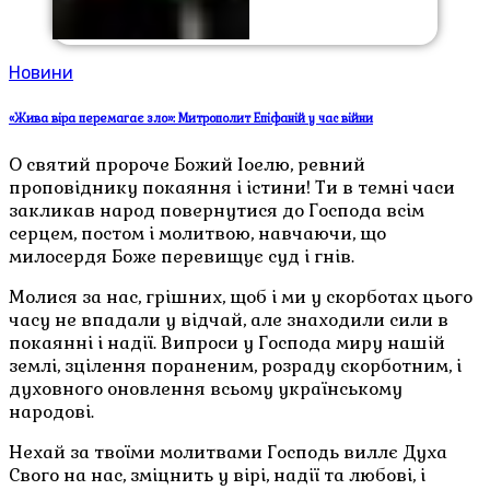
Новини
«Жива віра перемагає зло»: Митрополит Епіфаній у час війни
О святий пророче Божий Іоелю, ревний
проповіднику покаяння і істини! Ти в темні часи
закликав народ повернутися до Господа всім
серцем, постом і молитвою, навчаючи, що
милосердя Боже перевищує суд і гнів.
Молися за нас, грішних, щоб і ми у скорботах цього
часу не впадали у відчай, але знаходили сили в
покаянні і надії. Випроси у Господа миру нашій
землі, зцілення пораненим, розраду скорботним, і
духовного оновлення всьому українському
народові.
Нехай за твоїми молитвами Господь виллє Духа
Свого на нас, зміцнить у вірі, надії та любові, і