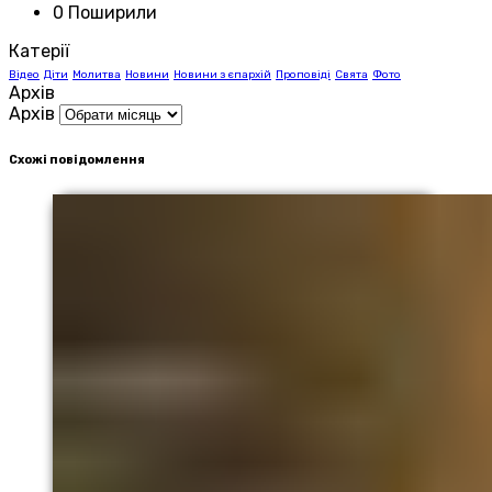
0 Поширили
Катерії
Відео
Діти
Молитва
Новини
Новини з єпархій
Проповіді
Свята
Фото
Архів
Архів
Схожі повідомлення