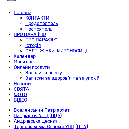
Головна
КОНТАКТИ
Предстоятель
Настоятель
ПРО ПАРАФІЮ
ПРО ПАРАФІЮ
Історія
СВЯТІ ЖІНКИ-МИРОНОСИЦІ
Календар
Молитва
Онлайн послуги
Запалити свічку
Записки за здоров’я та за упокій
Новини
СВЯТА
ФОТО
ВІДЕО
Вселенський Патріархат
Патріархія УПЦ (ПЦУ)
Андріївська Церква
Тернопільська Єпархія УПЦ (ПЦУ)