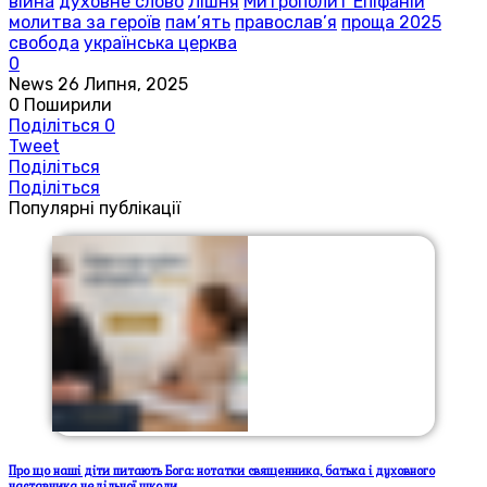
війна
духовне слово
Лішня
Митрополит Епіфаній
молитва за героїв
пам’ять
православ’я
проща 2025
свобода
українська церква
0
News
26 Липня, 2025
0
Поширили
Поділіться
0
Tweet
Поділіться
Поділіться
Популярні публікації
Про що наші діти питають Бога: нотатки священника, батька і духовного
наставника недільної школи