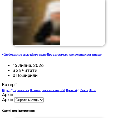
«Свобода має свою ціну»: слово Предстоятеля, яке починалося тишею
16 Липня, 2026
3 хв Читати
0 Поширили
Катерії
Відео
Діти
Молитва
Новини
Новини з єпархій
Проповіді
Свята
Фото
Архів
Архів
Схожі повідомлення