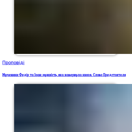
Проповіді
Мученики Федір та Іоан: мужність, яка навернула князя. Слово Предстоятеля