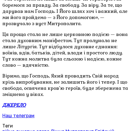
боремося за правду. За свободу. За віру. За те, що
дарував нам Господь. І Його шлях хоч і важкий, але
ми його пройдемо — з Його допомогою», —
прозвучало з вуст Митрополита.
Ця проща стала не лише церковною подією — вона
стала духовним маніфестом. Тут пролунала не
лише Літургія. Тут відбулося духовне єднання:
воїнів, вдів, батьків, дітей, влади і простого люду.
Тут кожна молитва була сльозою і надією, кожне
слово — вдячністю.
Віримо, що Господь, Який провадить Свій народ
крізь випробування, не залишить його і тепер. І що
свобода, освячена кров’ю героїв, буде збережена та
зміцнена у віках.
ДЖЕРЕЛО
Наш телеграм
Теги