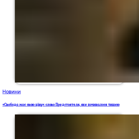
Новини
«Свобода має свою ціну»: слово Предстоятеля, яке починалося тишею