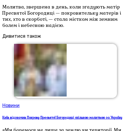
Молитва, звершена в день, коли згадують матір
Пресвятої Богородиці — покровительку матерів і
тих, хто в скорботі, — стала містком між земним
болем і небесною надією.
Дивитися також
Новини
Київ відзначив Покрову Пресвятої Богородиці спільною молитвою за Україну
«Ми боремося не лише за землю чи території. Ми