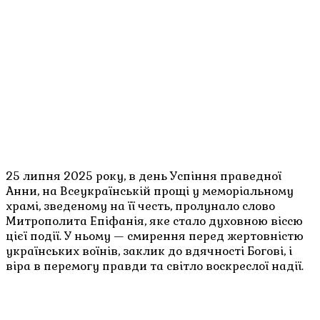
25 липня 2025 року, в день Успіння праведної
Анни, на Всеукраїнській прощі у меморіальному
храмі, зведеному на її честь, пролунало слово
Митрополита Епіфанія, яке стало духовною віссю
цієї події. У ньому — смирення перед жертовністю
українських воїнів, заклик до вдячності Богові, і
віра в перемогу правди та світло воскреслої надії.