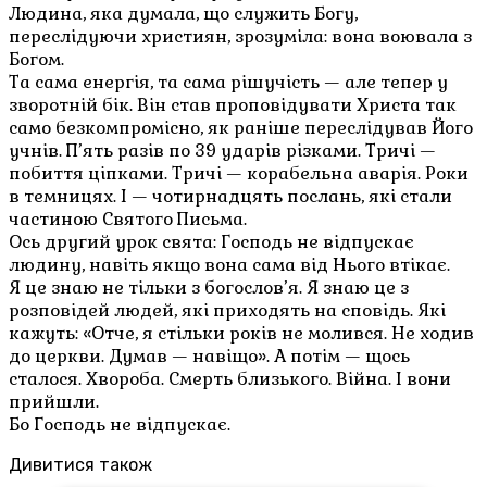
Людина, яка думала, що служить Богу,
переслідуючи християн, зрозуміла: вона воювала з
Богом.
Та сама енергія, та сама рішучість — але тепер у
зворотній бік. Він став проповідувати Христа так
само безкомпромісно, як раніше переслідував Його
учнів. П’ять разів по 39 ударів різками. Тричі —
побиття ціпками. Тричі — корабельна аварія. Роки
в темницях. І — чотирнадцять послань, які стали
частиною Святого Письма.
Ось другий урок свята: Господь не відпускає
людину, навіть якщо вона сама від Нього втікає.
Я це знаю не тільки з богослов’я. Я знаю це з
розповідей людей, які приходять на сповідь. Які
кажуть: «Отче, я стільки років не молився. Не ходив
до церкви. Думав — навіщо». А потім — щось
сталося. Хвороба. Смерть близького. Війна. І вони
прийшли.
Бо Господь не відпускає.
Дивитися також