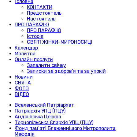
Головна
КОНТАКТИ
Предстоятель
Настоятель
ПРО ПАРАФІЮ
ПРО ПАРАФІЮ
Історія
СВЯТІ ЖІНКИ-МИРОНОСИЦІ
Календар
Молитва
Онлайн послуги
Запалити свічку
Записки за здоров’я та за упокій
Новини
СВЯТА
ФОТО
ВІДЕО
Вселенський Патріархат
Патріархія УПЦ (ПЦУ)
Андріївська Церква
Тернопільська Єпархія УПЦ (ПЦУ)
Фонд пам’яті Блаженнішого Митрополита
Мефодія