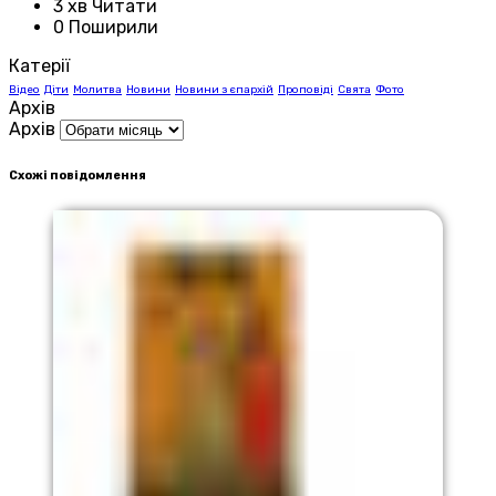
3 хв Читати
0 Поширили
Катерії
Відео
Діти
Молитва
Новини
Новини з єпархій
Проповіді
Свята
Фото
Архів
Архів
Схожі повідомлення