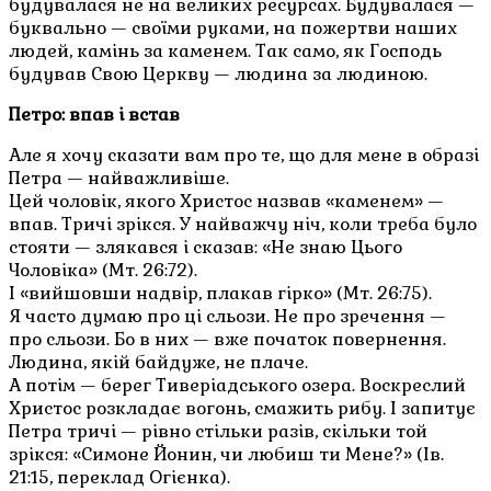
будувалася не на великих ресурсах. Будувалася —
буквально — своїми руками, на пожертви наших
людей, камінь за каменем. Так само, як Господь
будував Свою Церкву — людина за людиною.
Петро: впав і встав
Але я хочу сказати вам про те, що для мене в образі
Петра — найважливіше.
Цей чоловік, якого Христос назвав «каменем» —
впав. Тричі зрікся. У найважчу ніч, коли треба було
стояти — злякався і сказав: «Не знаю Цього
Чоловіка» (Мт. 26:72).
І «вийшовши надвір, плакав гірко» (Мт. 26:75).
Я часто думаю про ці сльози. Не про зречення —
про сльози. Бо в них — вже початок повернення.
Людина, якій байдуже, не плаче.
А потім — берег Тиверіадського озера. Воскреслий
Христос розкладає вогонь, смажить рибу. І запитує
Петра тричі — рівно стільки разів, скільки той
зрікся: «Симоне Йонин, чи любиш ти Мене?» (Ів.
21:15, переклад Огієнка).