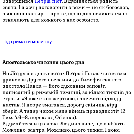
Завершився
Петрів піст
. Відчиняється радість
свята. І я хочу поговорити з вами — не як богослов,
а як ваш пастир — про те, що ці два великих імені
означають для кожного з нас особисто.
Підтримати молитву
Апостольське читання цього дня
На Літургії в день святих Петра і Павла читається
уривок із Другого послання до Тимофія святого
апостола Павла — його духовний заповіт,
написаний у римській темниці, за кілька тижнів до
страти: «Я вже стаю жертвою, і час мого відходу
настав. Я добре змагався, дорогу скінчив, віру
зберіг. А тепер чекає мене вінець праведності» (2
Тим. 4:6–8, переклад Огієнка).
Вдумайтеся в ці слова. Людина знає, що її вб’ють.
Можливо, завтра. Можливо, цього тижня. І вона