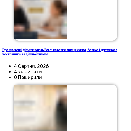
Про що наші діти питають Бога: нотатки священника, батька і духовного
наставника недільної школи
4 Серпня, 2026
4 хв Читати
0 Поширили