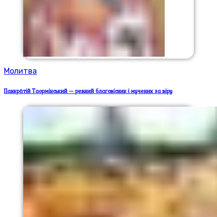
Молитва
Панкра́тій Таормінський — ревний благовісник і мученик за віру