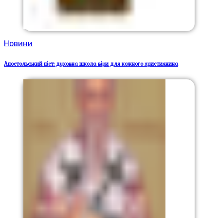
Новини
Апостольський піст: духовна школа віри для кожного християнина