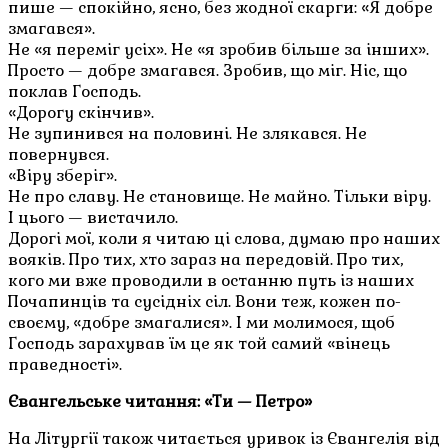
пише — спокійно, ясно, без жодної скарги: «Я добре
змагався».
Не «я переміг усіх». Не «я зробив більше за інших».
Просто — добре змагався. Зробив, що міг. Ніс, що
поклав Господь.
«Дорогу скінчив».
Не зупинився на половині. Не злякався. Не
повернувся.
«Віру зберіг».
Не про славу. Не становище. Не майно. Тільки віру.
І цього — вистачило.
Дорогі мої, коли я читаю ці слова, думаю про наших
вояків. Про тих, хто зараз на передовій. Про тих,
кого ми вже проводили в останню путь із наших
Почапинців та сусідніх сіл. Вони теж, кожен по-
своєму, «добре змагалися». І ми молимося, щоб
Господь зарахував їм це як той самий «вінець
праведності».
Євангельське читання: «Ти — Петро»
На Літургії також читається уривок із Євангелія від