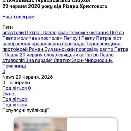
с. Почапинці, Тернопільська єпархія
29 червня 2026 року від Різдва Христового
Наш телеграм
Теги
апостоли Петро і Павло
євангельське читання Петро
Павло
молитва апостолам Петру і Павлу
Петрів піст
завершення
православна проповідь Тернопільщина
протоієрей Роман Будзинський проповідь
свято Петра
і Павла 29 червня
слово священика Петро Павло
ставропігійна парафія Святих Жон-Мироносиць
Почапинці
0
News
29 Червня, 2026
0
Поширили
Поділіться
0
Tweet
Поділіться
Поділіться
Популярні публікації