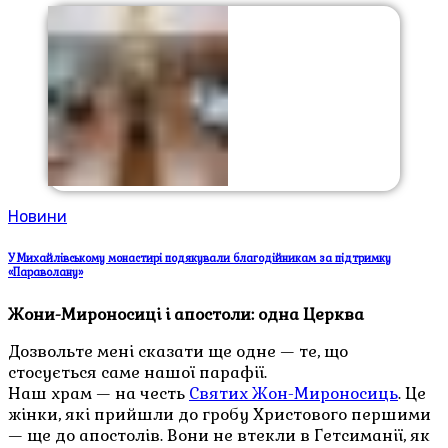
Новини
У Михайлівському монастирі подякували благодійникам за підтримку
«Параволану»
Жони-Мироносиці і апостоли: одна Церква
Дозвольте мені сказати ще одне — те, що
стосується саме нашої парафії.
Наш храм — на честь
Святих Жон-Мироносиць
. Це
жінки, які прийшли до гробу Христового першими
— ще до апостолів. Вони не втекли в Гетсиманії, як