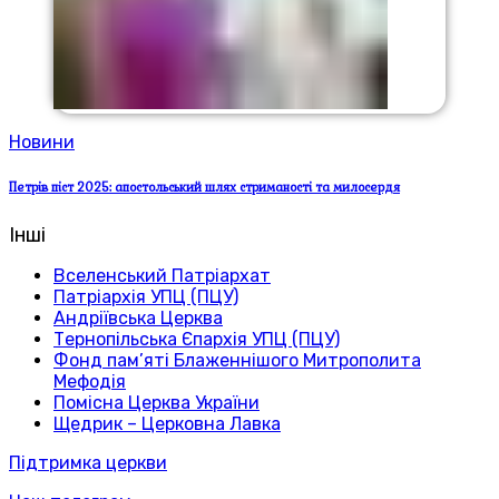
Новини
Петрів піст 2025: апостольський шлях стриманості та милосердя
Інші
Вселенський Патріархат
Патріархія УПЦ (ПЦУ)
Андріївська Церква
Тернопільська Єпархія УПЦ (ПЦУ)
Фонд пам’яті Блаженнішого Митрополита
Мефодія
Помісна Церква України
Щедрик – Церковна Лавка
Підтримка церкви