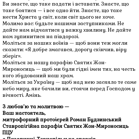
Ви знаєте, що таке падати і вставати. Знаєте, що
таке боятися — і все одно йти. Знаєте, що таке
нести Христа у світ, коли світ цього не хоче.
Молимо вас: будьте нашими заступниками. Не
дайте нам відчаятися у важку хвилину. Не дайте
нам зупинитися на півдорозі.
Моліться за наших воїнів — щоб вони теж могли
сказати: «Я добре змагався, дорогу скінчив, віру
зберіг».
Моліться за нашу парафію Святих Жон-
Мироносиць — щоб ми були гідні імен тих, на честь
кого збудований наш храм.
Моліться за Україну — щоб над нею засяяло те саме
небо миру, яке бачили ви, стоячи перед Господом у
вічності. Амінь.
З любов’ю та молитвою —
Ваш настоятель,
митрофорний протоієрей Роман Будзинський
Ставропігійна парафія Святих Жон-Мироносиць
ПЦУ