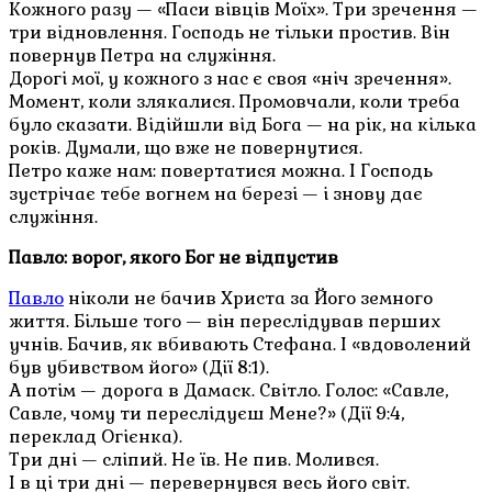
Кожного разу — «Паси вівців Моїх». Три зречення —
три відновлення. Господь не тільки простив. Він
повернув Петра на служіння.
Дорогі мої, у кожного з нас є своя «ніч зречення».
Момент, коли злякалися. Промовчали, коли треба
було сказати. Відійшли від Бога — на рік, на кілька
років. Думали, що вже не повернутися.
Петро каже нам: повертатися можна. І Господь
зустрічає тебе вогнем на березі — і знову дає
служіння.
Павло: ворог, якого Бог не відпустив
Павло
ніколи не бачив Христа за Його земного
життя. Більше того — він переслідував перших
учнів. Бачив, як вбивають Стефана. І «вдоволений
був убивством його» (Дії 8:1).
А потім — дорога в Дамаск. Світло. Голос: «Савле,
Савле, чому ти переслідуєш Мене?» (Дії 9:4,
переклад Огієнка).
Три дні — сліпий. Не їв. Не пив. Молився.
І в ці три дні — перевернувся весь його світ.