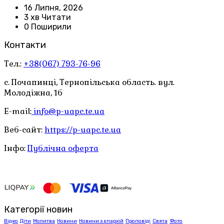
16 Липня, 2026
3 хв Читати
0 Поширили
Контакти
Тел.:
+38(067) 793-76-96
с. Почапинці, Тернопільська область. вул.
Молодіжна, 1б
E-mail:
info@p-uapc.te.ua
Веб-сайт:
https://p-uapc.te.ua
Інфо:
Публічна оферта
Категорії новин
Відео
Діти
Молитва
Новини
Новини з єпархій
Проповіді
Свята
Фото