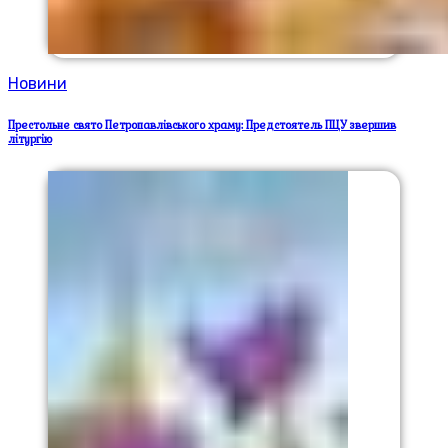
Новини
Престольне свято Петропавлівського храму: Предстоятель ПЦУ звершив
літургію