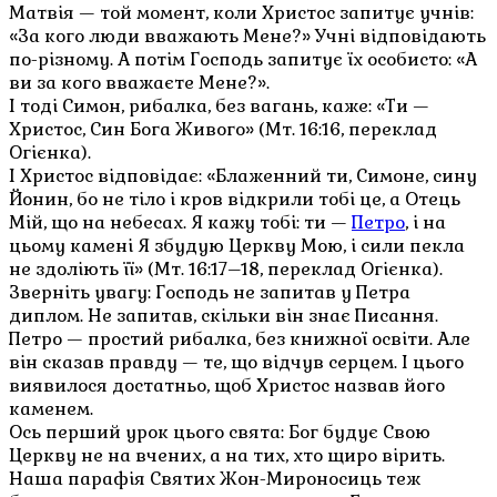
Матвія — той момент, коли Христос запитує учнів:
«За кого люди вважають Мене?» Учні відповідають
по-різному. А потім Господь запитує їх особисто: «А
ви за кого вважаєте Мене?».
І тоді Симон, рибалка, без вагань, каже: «Ти —
Христос, Син Бога Живого» (Мт. 16:16, переклад
Огієнка).
І Христос відповідає: «Блаженний ти, Симоне, сину
Йонин, бо не тіло і кров відкрили тобі це, а Отець
Мій, що на небесах. Я кажу тобі: ти —
Петро
, і на
цьому камені Я збудую Церкву Мою, і сили пекла
не здоліють її» (Мт. 16:17–18, переклад Огієнка).
Зверніть увагу: Господь не запитав у Петра
диплом. Не запитав, скільки він знає Писання.
Петро — простий рибалка, без книжної освіти. Але
він сказав правду — те, що відчув серцем. І цього
виявилося достатньо, щоб Христос назвав його
каменем.
Ось перший урок цього свята: Бог будує Свою
Церкву не на вчених, а на тих, хто щиро вірить.
Наша парафія Святих Жон-Мироносиць теж