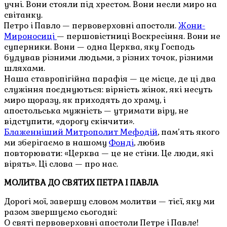
учні. Вони стояли під хрестом. Вони несли миро на
світанку.
Петро і Павло — первоверховні апостоли.
Жони-
Мироносиці
— першовістниці Воскресіння. Вони не
суперники. Вони — одна Церква, яку Господь
будував різними людьми, з різних точок, різними
шляхами.
Наша ставропігійна парафія — це місце, де ці два
служіння поєднуються: вірність жінок, які несуть
миро щоразу, як приходять до храму, і
апостольська мужність — утримати віру, не
відступити, «дорогу скінчити».
Блаженніший Митрополит Мефодій
, пам’ять якого
ми зберігаємо в нашому
Фонді
, любив
повторювати: «Церква — це не стіни. Це люди, які
вірять». Ці слова — про нас.
МОЛИТВА ДО СВЯТИХ ПЕТРА І ПАВЛА
Дорогі мої, завершу словом молитви — тієї, яку ми
разом звершуємо сьогодні:
О святі первоверховні апостоли Петре і Павле!