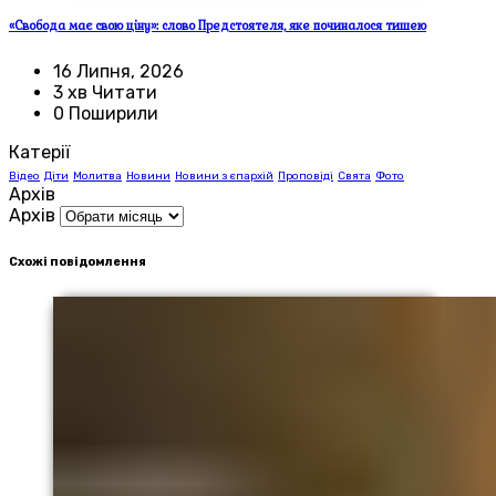
«Свобода має свою ціну»: слово Предстоятеля, яке починалося тишею
16 Липня, 2026
3 хв Читати
0 Поширили
Катерії
Відео
Діти
Молитва
Новини
Новини з єпархій
Проповіді
Свята
Фото
Архів
Архів
Схожі повідомлення