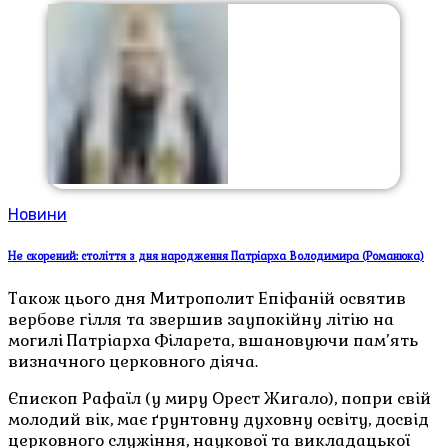
Новини
Не скорений: століття з дня народження Патріарха Володимира (Романюка)
Також цього дня Митрополит Епіфаній освятив
вербове гілля та звершив заупокійну літію на
могилі Патріарха Філарета, вшановуючи пам’ять
визначного церковного діяча.
Єпископ Рафаїл (у миру Орест Жигало), попри свій
молодий вік, має ґрунтовну духовну освіту, досвід
церковного служіння, наукової та викладацької