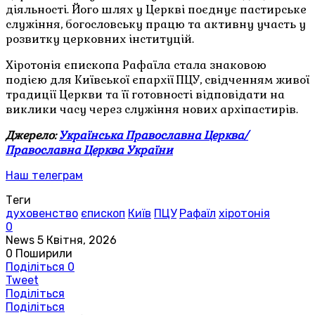
діяльності. Його шлях у Церкві поєднує пастирське
служіння, богословську працю та активну участь у
розвитку церковних інституцій.
Хіротонія єпископа Рафаїла стала знаковою
подією для Київської єпархії ПЦУ, свідченням живої
традиції Церкви та її готовності відповідати на
виклики часу через служіння нових архіпастирів.
Джерело:
Українська Православна Церква/
Православна Церква України
Наш телеграм
Теги
духовенство
єпископ
Київ
ПЦУ
Рафаїл
хіротонія
0
News
5 Квітня, 2026
0
Поширили
Поділіться
0
Tweet
Поділіться
Поділіться