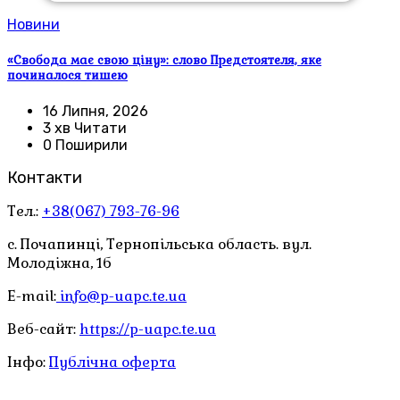
Новини
«Свобода має свою ціну»: слово Предстоятеля, яке
починалося тишею
16 Липня, 2026
3 хв Читати
0 Поширили
Контакти
Тел.:
+38(067) 793-76-96
с. Почапинці, Тернопільська область. вул.
Молодіжна, 1б
E-mail:
info@p-uapc.te.ua
Веб-сайт:
https://p-uapc.te.ua
Інфо:
Публічна оферта