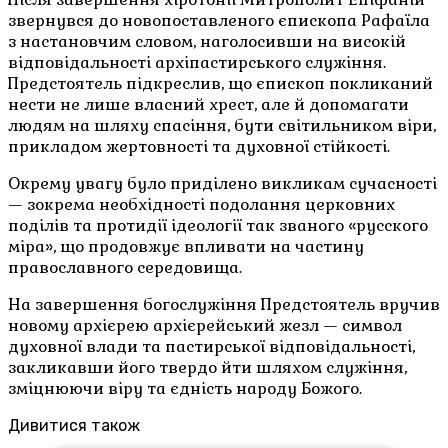
звернувся до новопоставленого єпископа Рафаїла
з настановчим словом, наголосивши на високій
відповідальності архіпастирського служіння.
Предстоятель підкреслив, що єпископ покликаний
нести не лише власний хрест, але й допомагати
людям на шляху спасіння, бути світильником віри,
прикладом жертовності та духовної стійкості.
Окрему увагу було приділено викликам сучасності
— зокрема необхідності подолання церковних
поділів та протидії ідеології так званого «русского
міра», що продовжує впливати на частину
православного середовища.
На завершення богослужіння Предстоятель вручив
новому архієрею архієрейський жезл — символ
духовної влади та пастирської відповідальності,
закликавши його твердо йти шляхом служіння,
зміцнюючи віру та єдність народу Божого.
Дивитися також