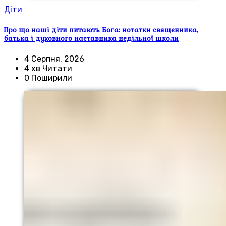
Діти
Про що наші діти питають Бога: нотатки священника,
батька і духовного наставника недільної школи
4 Серпня, 2026
4 хв Читати
0 Поширили