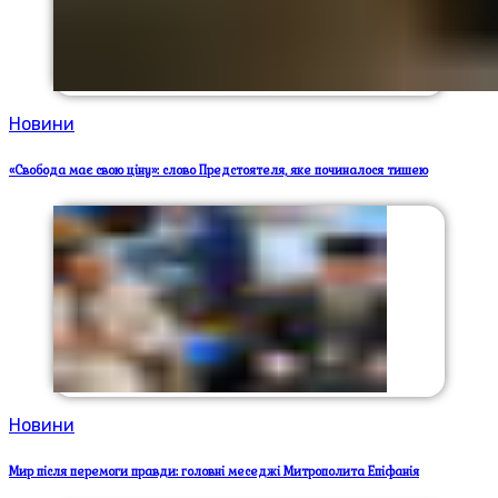
Новини
«Свобода має свою ціну»: слово Предстоятеля, яке починалося тишею
Новини
Мир після перемоги правди: головні меседжі Митрополита Епіфанія