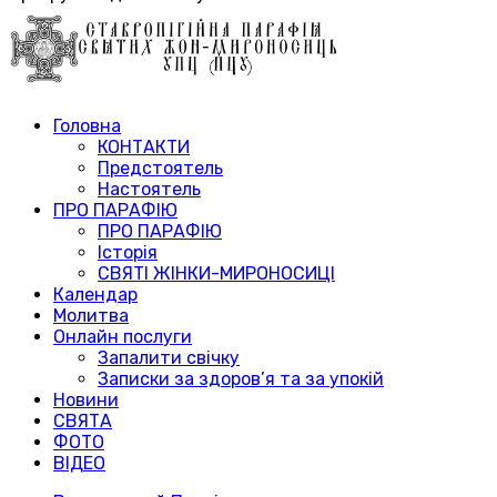
Головна
КОНТАКТИ
Предстоятель
Настоятель
ПРО ПАРАФІЮ
ПРО ПАРАФІЮ
Історія
СВЯТІ ЖІНКИ-МИРОНОСИЦІ
Календар
Молитва
Онлайн послуги
Запалити свічку
Записки за здоров’я та за упокій
Новини
СВЯТА
ФОТО
ВІДЕО