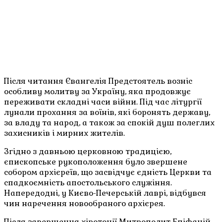
Після читання Євангелія Предстоятель возніс
особливу молитву за Україну, яка продовжує
переживати складні часи війни. Під час літургії
лунали прохання за воїнів, які боронять державу,
за владу та народ, а також за спокій душ полеглих
захисників і мирних жителів.
Згідно з давньою церковною традицією,
єпископське рукоположення було звершене
собором архієреїв, що засвідчує єдність Церкви та
спадкоємність апостольського служіння.
Напередодні, у Києво-Печерській лаврі, відбувся
чин наречення новообраного архієрея.
Після завершення хіротонії Митрополит Епіфаній