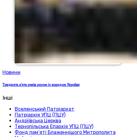
Новини
Тридцять п’ять років разом із народом України
Інші
Вселенський Патріархат
Патріархія УПЦ (ПЦУ)
Андріївська Церква
Тернопільська Єпархія УПЦ (ПЦУ)
Фонд пам’яті Блаженнішого Митрополита