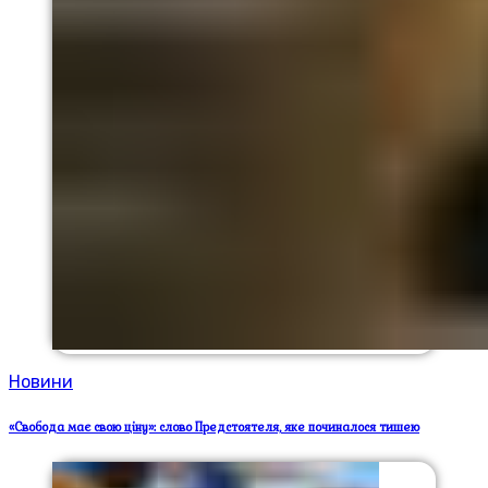
Новини
«Свобода має свою ціну»: слово Предстоятеля, яке починалося тишею