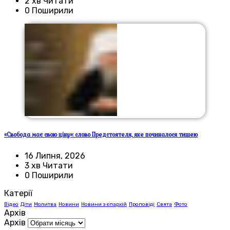
2 хв Читати
0 Поширили
«Свобода має свою ціну»: слово Предстоятеля, яке починалося тишею
16 Липня, 2026
3 хв Читати
0 Поширили
Катерії
Відео
Діти
Молитва
Новини
Новини з єпархій
Проповіді
Свята
Фото
Архів
Архів