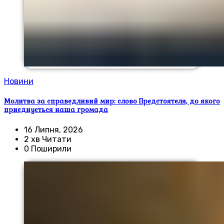
Новини
Молитва за справедливий мир: слово Предстоятеля, до якого
приєднується наша громада
16 Липня, 2026
2 хв Читати
0 Поширили