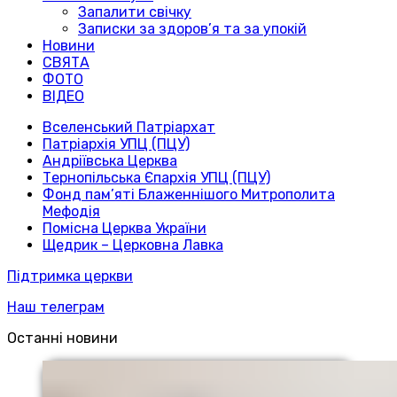
Запалити свічку
Записки за здоров’я та за упокій
Новини
СВЯТА
ФОТО
ВІДЕО
Вселенський Патріархат
Патріархія УПЦ (ПЦУ)
Андріївська Церква
Тернопільська Єпархія УПЦ (ПЦУ)
Фонд пам’яті Блаженнішого Митрополита
Мефодія
Помісна Церква України
Щедрик – Церковна Лавка
Підтримка церкви
Наш телеграм
Останні новини