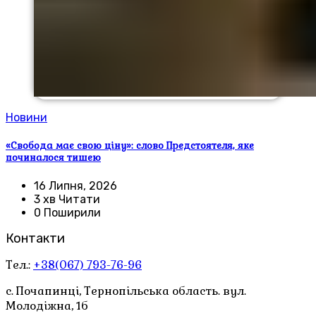
Новини
«Свобода має свою ціну»: слово Предстоятеля, яке
починалося тишею
16 Липня, 2026
3 хв Читати
0 Поширили
Контакти
Тел.:
+38(067) 793-76-96
с. Почапинці, Тернопільська область. вул.
Молодіжна, 1б