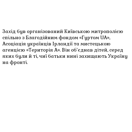
Захід був організований Київською митрополією
спільно з Благодійним фондом «Гуртом UA»,
Асоціація українців Ірландії та мистецькою
агенцією «Територія А». Він об’єднав дітей, серед
яких були й ті, чиї батьки нині захищають Україну
на фронті.