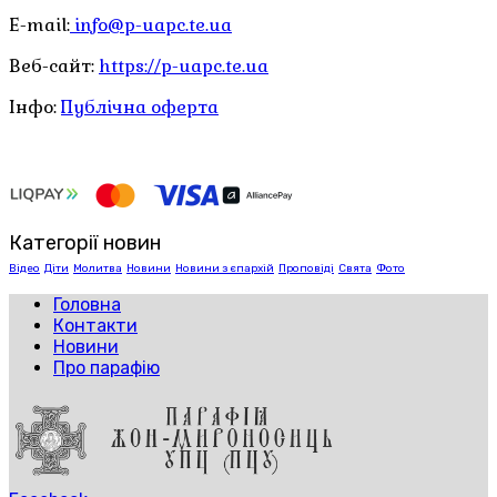
E-mail:
info@p-uapc.te.ua
Веб-сайт:
https://p-uapc.te.ua
Інфо:
Публічна оферта
Категорії новин
Відео
Діти
Молитва
Новини
Новини з єпархій
Проповіді
Свята
Фото
Головна
Контакти
Новини
Про парафію