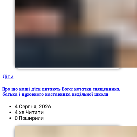
Діти
Про що наші діти питають Бога: нотатки священника,
батька і духовного наставника недільної школи
4 Серпня, 2026
4 хв Читати
0 Поширили