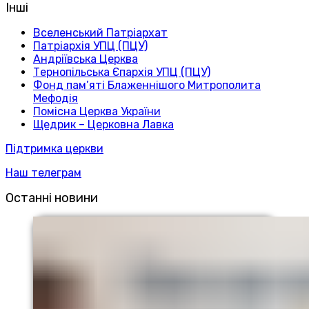
Інші
Вселенський Патріархат
Патріархія УПЦ (ПЦУ)
Андріївська Церква
Тернопільська Єпархія УПЦ (ПЦУ)
Фонд пам’яті Блаженнішого Митрополита
Мефодія
Помісна Церква України
Щедрик – Церковна Лавка
Підтримка церкви
Наш телеграм
Останні новини