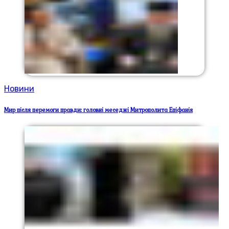
Новини
Мир після перемоги правди: головні меседжі Митрополита Епіфанія