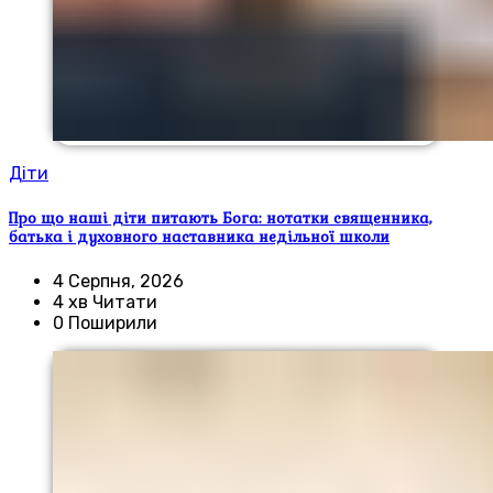
Діти
Про що наші діти питають Бога: нотатки священника,
батька і духовного наставника недільної школи
4 Серпня, 2026
4 хв Читати
0 Поширили